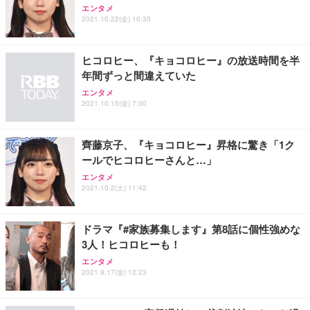
ワーク チェア 強化バックレスト 30度ロッキング機
ー フルHD（1920×1080）VA 非光沢 HDMI/DisplayP
限定】 Smart Basic アイリスオーヤマ ペットシーツ
エンタメ
2021.10.22(金) 10:35
能 人間工学 椅子 腰サポート 90度跳ね上げ式アーム
ort/VGA スピーカー内蔵 高さ調整 スイベル VESA対
超厚型 お徳用 ワイド 100枚入 (x 1) (ケース販売)
レスト 3Dヘッドレスト ハンガー付き 高反発クッシ
応 ComfortView ビジネス向け
￥7,680
￥15,800
￥3,670
ョン PCチェア 通気性メッシュ ゲーミング/勉強/事
務用 おしゃれ パソコンチェア (ホワイト)
ヒコロヒー、『キョコロヒー』の放送時間を半
年間ずっと間違えていた
ANDWINT オフィスチェア デスクチェア 肘なし メ
【MiniLED/24.5inch/280Hz/FHD】GRAPHT THE S
アイリスオーヤマ ペットシーツ 超厚型 お徳用 レギ
ッシュ 通気性 ランバーサポート付き 腰サポート ガ
HOOTER Gaming Monitor 24” Essential ゲーミン
エンタメ
ュラー 200枚入【Amazon.co.jp限定】
ス圧無段階昇降 360度回転 キャスター付き コンパク
グモニター QD 24.5インチ 1ms FHD 量子ドット 残
2021.10.15(金) 7:00
ト 幅52×奥行58.5×高さ84～96cm テレワーク 在宅
像低減 (3年保証 | 輝点保証 | 日本メーカー)
￥3,731
￥4,139
￥34,980
勤務 ブラック
齊藤京子、『キョコロヒー』昇格に驚き「1ク
ールでヒコロヒーさんと…」
エンタメ
2021.10.2(土) 11:42
ドラマ『#家族募集します』第8話に個性強めな
3人！ヒコロヒーも！
エンタメ
2021.9.17(金) 12:23