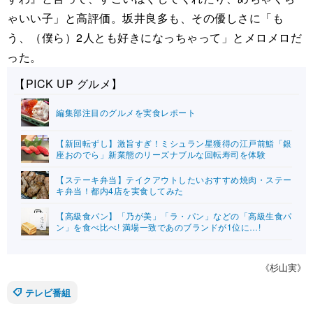
ゃいい子」と高評価。坂井良多も、その優しさに「も
う、（僕ら）2人とも好きになっちゃって」とメロメロだ
った。
【PICK UP グルメ】
編集部注目のグルメを実食レポート
【新回転ずし】激旨すぎ！ミシュラン星獲得の江戸前鮨「銀
座おのでら」新業態のリーズナブルな回転寿司を体験
【ステーキ弁当】テイクアウトしたいおすすめ焼肉・ステー
キ弁当！都内4店を実食してみた
【高級食パン】「乃が美」「ラ・パン」などの「高級生食パ
ン」を食べ比べ! 満場一致であのブランドが1位に…!
《杉山実》
テレビ番組