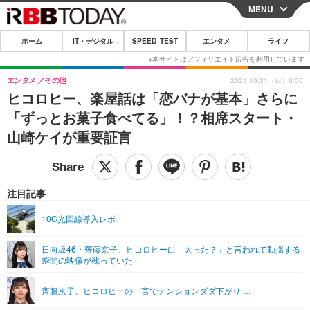
MENU
CLOSE
ホーム
IT・デジタル
SPEED TEST
エンタメ
ライフ
ホーム
IT・デジタル
エンタメ
その他
2021.10.31（日）6:00
ヒコロヒー、楽屋話は「恋バナが基本」さらに
IT・デジタルTOP
スマートフォン
SPEED TEST
「ずっとお菓子食べてる」！？相席スタート・
ネタ
ガジェット・ツール
山崎ケイが重要証言
エンタメ
ショッピング
その他
エンタメTOP
映画・ドラマ
ライフ
韓流・K-POP
韓国・芸能
注目記事
ライフTOP
グルメ
リリース一覧
音楽
スポーツ
10G光回線導入レポ
ペット
ショッピング
プッシュ通知の停止方法
グラビア
ブログ
その他
日向坂46・齊藤京子、ヒコロヒーに「太った？」と言われて動揺する
瞬間の映像が残っていた
ショッピング
その他
齊藤京子、ヒコロヒーの一言でテンションダダ下がり …