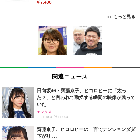
￥7,480
>> もっと見る
[EdoErgo] オフィスチェア 椅子 テレワーク 疲れな
EIZO ビジネス向けプレミアムモニター | FlexScan
Amazonベーシック ペットシーツ 薄型 レギュラー 1
い 跳ね上げ式アームレスト コンパクト 約105度ロッ
EV3240X-WT | 31.5型4K UHD・USB Type-C・ホワ
回使い捨て 無香料 ホワイト 300枚
キング pc 事務椅子 360度回転 座面昇降 強化ナイロ
イト
ン樹脂ベース 通気性メッシュ 在宅ワーク H-WY01
￥3,373
￥5,699
￥105,595
(黒網+黒枠+黒足)
EIZO ビジネス向けプレミアムモニター | FlexScan
SIHOO B100 オフィスチェア／デスクチェア メッシ
Amazonベーシック ペットシーツ 厚型 ワイド 42枚
EV2740X-WT | 27.0型4K UHD・USB Type-C・ホワ
ュチェア 人間工学 疲れない ブラック
x2袋(84枚) ホワイト(吸収面:ライトブルー)
関連ニュース
イト
￥27,999
￥3,234
￥109,572
日向坂46・齊藤京子、ヒコロヒーに「太っ
た？」と言われて動揺する瞬間の映像が残って
Sezlife オフィスチェア デスクチェア 疲れない テレ
いた
【純正品】27"ゲーミングモニター DualSense 充電
ネオ・ルーライフ ネオ・オムツ L 中型犬用 26枚入
ワーク チェア 強化バックレスト 30度ロッキング機
フック付き（CFI-ZDM1J）
り 単品
エンタメ
能 人間工学 椅子 腰サポート 90度跳ね上げ式アーム
2021.10.30(土) 13:03
レスト 3Dヘッドレスト ハンガー付き 高反発クッシ
￥49,979
￥1,800
￥7,680
ョン PCチェア 通気性メッシュ ゲーミング/勉強/事
齊藤京子、ヒコロヒーの一言でテンションダダ
務用 おしゃれ パソコンチェア (ブラック)
下がり …
Sezlife オフィスチェア デスクチェア 疲れない テレ
【整備済み品】Dell E2724HS 27インチ 液晶モニタ
Smart Basic(スマートベーシック) 【Amazon.co.jp