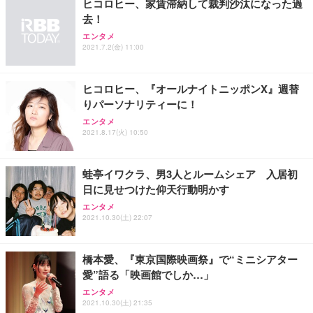
ヒコロヒー、家賃滞納して裁判沙汰になった過
去！
エンタメ
2021.7.2(金) 11:00
ヒコロヒー、『オールナイトニッポンX』週替
りパーソナリティーに！
エンタメ
2021.8.17(火) 10:50
蛙亭イワクラ、男3人とルームシェア 入居初
日に見せつけた仰天行動明かす
エンタメ
2021.10.30(土) 22:07
橋本愛、『東京国際映画祭』で“ミニシアター
愛”語る「映画館でしか…」
エンタメ
2021.10.30(土) 21:35