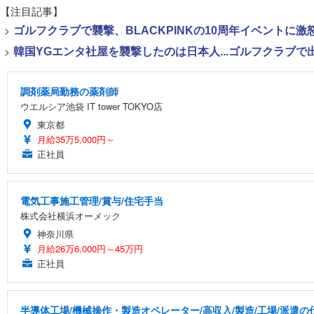
【注目記事】
>
ゴルフクラブで襲撃、BLACKPINKの10周年イベントに激
>
韓国YGエンタ社屋を襲撃したのは日本人...ゴルフクラブ
調剤薬局勤務の薬剤師
ウエルシア池袋 IT tower TOKYO店
東京都
月給35万5,000円～
正社員
電気工事施工管理/賞与/住宅手当
株式会社横浜オーメック
神奈川県
月給26万6,000円～45万円
正社員
半導体工場/機械操作・製造オペレーター/高収入/製造/工場/派遣の