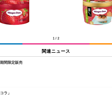
X-WT | 31.5型4K UHD・USB Type-C・ホワイト
い捨て 無香料 ホワイト 300枚
チェア 人間工学 疲れない ブラック
X-WT | 27.0型4K UHD・USB Type-C・ホワイト
(84枚) ホワイト(吸収面:ライトブルー)
1
/
2
関連ニュース
ワーク チェア 強化バックレスト 30度ロッキング機能 人間工学 椅子 腰サポー
付き（CFI-ZDM1J）
品
期間限定販売
 おしゃれ パソコンチェア (ブラック)
ワーク チェア 強化バックレスト 30度ロッキング機能 人間工学 椅子 腰サポー
D（1920×1080）VA 非光沢 HDMI/DisplayPort/VGA スピーカー内蔵 
限定】 Smart Basic アイリスオーヤマ ペットシーツ 超厚型 お徳用 ワイド 100枚入 
 おしゃれ パソコンチェア (ホワイト)
コラ」