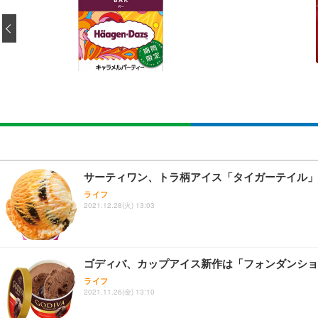
EIZO ビジネス向けプレミアムモニター | FlexScan EV3240
Amazonベーシック ペットシーツ 薄型 レギュラー 1回使
(黒網+黒枠+黒足)
‹
￥105,595
￥3,373
￥5,699
SIHOO B100 オフィスチェア／デスクチェア メッシュ
EIZO ビジネス向けプレミアムモニター | FlexScan EV2740
Amazonベーシック ペットシーツ 厚型 ワイド 42枚x2袋
￥27,999
￥109,572
￥3,234
Sezlife オフィスチェア デスクチェア 疲れない テレ
【純正品】27"ゲーミングモニター DualSense 充電フック
ネオ・ルーライフ ネオ・オムツ L 中型犬用 26枚入り 単
サーティワン、トラ柄アイス「タイガーテイル」
ション PCチェア 通気性メッシュ ゲーミング/勉強/事務用
￥49,979
￥1,800
ライフ
￥7,680
2021.12.28(火) 13:03
Sezlife オフィスチェア デスクチェア 疲れない テレ
【整備済み品】Dell E2724HS 27インチ 液晶モニター フルH
Smart Basic(スマートベーシック) 【Amazon.co.jp
ション PCチェア 通気性メッシュ ゲーミング/勉強/事務用
ゴディバ、カップアイス新作は「フォンダンショ
￥15,800
￥3,670
￥7,680
ライフ
2021.11.26(金) 13:10