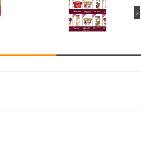
ト 90度跳ね上げ式アームレスト 3Dヘッドレスト ハンガー付き 高反発クッ
ト 90度跳ね上げ式アームレスト 3Dヘッドレスト ハンガー付き 高反発クッ
高さ調整 スイベル VESA対応 ComfortView ビジネス向け
(x 1) (ケース販売)