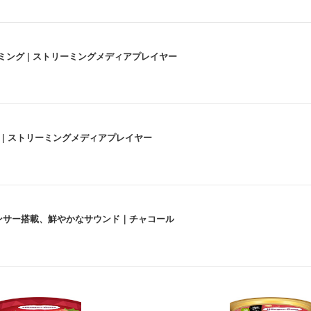
高画質ストリーミング | ストリーミングメディアプレイヤー
うな4K体験 | ストリーミングメディアプレイヤー
lexa、センサー搭載、鮮やかなサウンド｜チャコール
 跳ね上げ式アームレスト コンパクト 約105度ロッキング pc 事務椅子 360度