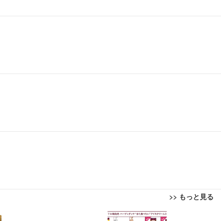
>> もっと見る
回転 座面昇降 強化ナイロン樹脂ベース 通気性メッシュ 在宅ワーク H-WY01