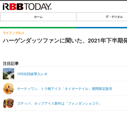
ホーム
IT・デジタル
ホーム
IT・デジタル
ライフ
グルメ
ハーゲンダッツファンに聞いた、2021年下半
IT・デジタルTOP
SPEED TEST
ネタ
エンタメ
注目記事
ショッピング
エンタメTOP
ライフ
10G光回線導入レポ
韓流・K-POP
ライフTOP
リリース一覧
サーティワン、トラ柄アイス「タイガーテイル」期間限定販売
音楽
ペット
プッシュ通知の停止方法
グラビア
その他
ゴディバ、カップアイス新作は「フォンダンショコラ」
ショッピング