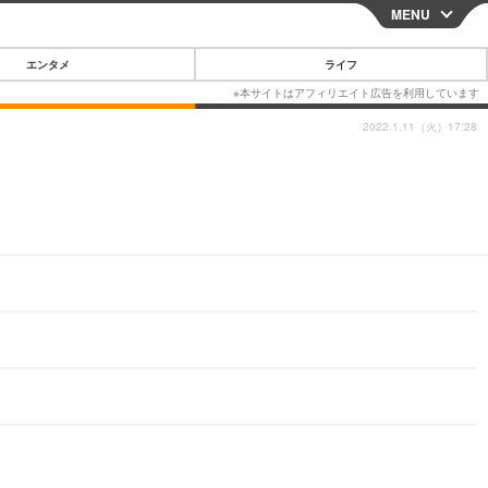
MENU
CLOSE
エンタメ
ライフ
2022.1.11（火）17:28
スマートフォン
ガジェット・ツール
その他
映画・ドラマ
韓国・芸能
グルメ
スポーツ
ショッピング
ブログ
その他