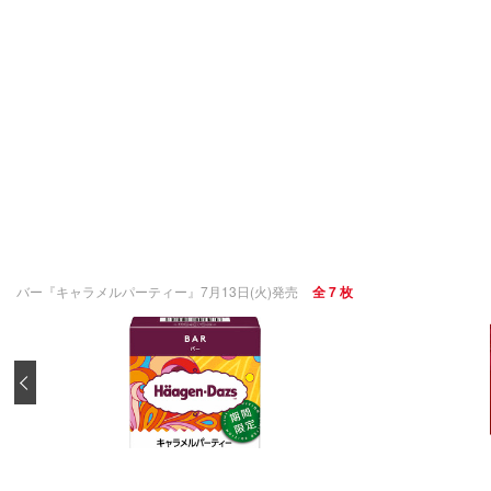
バー『キャラメルパーティー』7月13日(火)発売
全 7 枚
‹