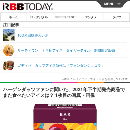
MENU
CLOSE
ホーム
IT・デジタル
SPEED TEST
エンタメ
ライフ
ホーム
注目記事
IT・デジタル
10G光回線導入レポ
IT・デジタルTOP
スマートフォン
SPEED TEST
サーティワン、トラ柄アイス「タイガーテイル」期間限定販売
ネタ
ガジェット・ツール
エンタメ
ゴディバ、カップアイス新作は「フォンダンショコラ」
ショッピング
その他
エンタメTOP
映画・ドラマ
ライフ
韓流・K-POP
韓国・芸能
ライフTOP
グルメ
リリース一覧
ハーゲンダッツファンに聞いた、2021年下半期発売商品で
音楽
スポーツ
ペット
ショッピング
また食べたいアイスは？ 1枚目の写真・画像
プッシュ通知の停止方法
グラビア
ブログ
その他
ショッピング
その他