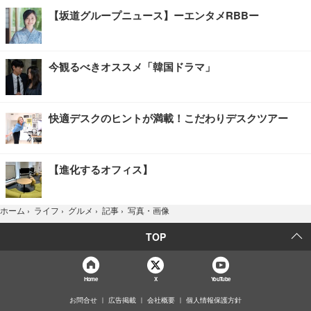
【坂道グループニュース】ーエンタメRBBー
今観るべきオススメ「韓国ドラマ」
快適デスクのヒントが満載！こだわりデスクツアー
【進化するオフィス】
写真・画像
ホーム
›
ライフ
›
グルメ
›
記事
›
TOP
Home
X
YouTube
お問合せ
広告掲載
会社概要
個人情報保護方針