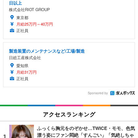
日以上
株式会社RIOT GROUP
東京都
月給25万円～40万円
正社員
製造装置のメンテナンスなど/工場/製造
日総工産株式会社
愛知県
月給31万円
正社員
Sponsored by
アクセスランキング
ふっくら胸元をのぞかせ…TWICE・モモ、色気
漂う姿にファン悶絶「すんごい」「気絶しちゃ