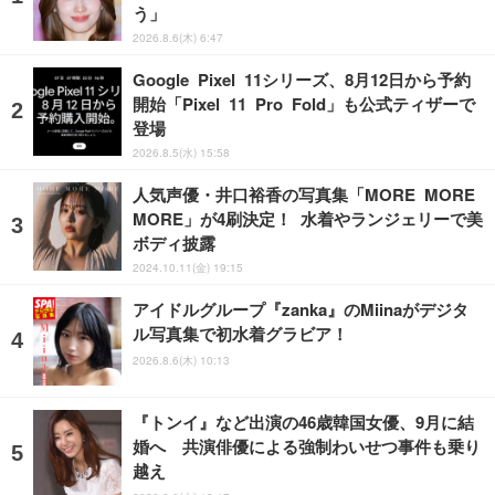
う」
2026.8.6(木) 6:47
Google Pixel 11シリーズ、8月12日から予約
開始「Pixel 11 Pro Fold」も公式ティザーで
登場
2026.8.5(水) 15:58
人気声優・井口裕香の写真集「MORE MORE
MORE」が4刷決定！ 水着やランジェリーで美
ボディ披露
2024.10.11(金) 19:15
アイドルグループ『zanka』のMiinaがデジタ
ル写真集で初水着グラビア！
2026.8.6(木) 10:13
『トンイ』など出演の46歳韓国女優、9月に結
婚へ 共演俳優による強制わいせつ事件も乗り
越え