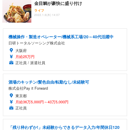
金目鯛が豪快に盛り付け
ライフ
2022.1.6(木) 14:07
機械操作・製造オペレーター/機械系工場/20～40代活躍中
日研トータルソーシング株式会社
大阪府
月給25万円
正社員 / 派遣社員
酒場のキッチン/髪色自由/転勤なし/未経験可
株式会社Pay it Forward
東京都
月給36万5,000円～43万5,000円
正社員
「残り枠わずか!」未経験からできるデータ入力/年間休日120