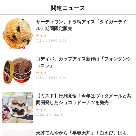
関連ニュース
サーティワン、トラ柄アイス「タイガーテイ
ル」期間限定販売
ライフ
2021.12.28(火) 13:03
ゴディバ、カップアイス新作は「フォンダンシ
ョコラ」
ライフ
2021.11.26(金) 13:10
【ミスド】行列覚悟！今年はヴィタメールと共
同開発したショコラドーナツを発売！
ライフ
2022.1.6(木) 22:48
天丼てんやから「早春天丼」！白えび、はも、