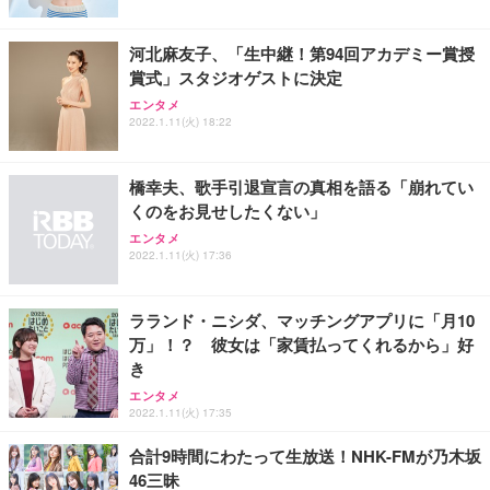
河北麻友子、「生中継！第94回アカデミー賞授
賞式」スタジオゲストに決定
エンタメ
2022.1.11(火) 18:22
橋幸夫、歌手引退宣言の真相を語る「崩れてい
くのをお見せしたくない」
エンタメ
2022.1.11(火) 17:36
ラランド・ニシダ、マッチングアプリに「月10
万」！？ 彼女は「家賃払ってくれるから」好
き
エンタメ
2022.1.11(火) 17:35
合計9時間にわたって生放送！NHK-FMが乃木坂
46三昧