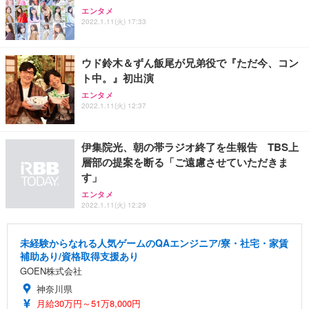
エンタメ
2022.1.11(火) 17:33
ウド鈴木＆ずん飯尾が兄弟役で『ただ今、コン
ト中。』初出演
エンタメ
2022.1.11(火) 12:37
伊集院光、朝の帯ラジオ終了を生報告 TBS上
層部の提案を断る「ご遠慮させていただきま
す」
エンタメ
2022.1.11(火) 12:29
未経験からなれる人気ゲームのQAエンジニア/寮・社宅・家賃
補助あり/資格取得支援あり
GOEN株式会社
神奈川県
月給30万円～51万8,000円