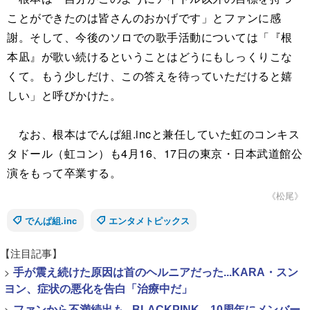
ことができたのは皆さんのおかげです」とファンに感
謝。そして、今後のソロでの歌手活動については「『根
本凪』が歌い続けるということはどうにもしっくりこな
くて。もう少しだけ、この答えを待っていただけると嬉
しい」と呼びかけた。
なお、根本はでんぱ組.incと兼任していた虹のコンキス
タドール（虹コン）も4月16、17日の東京・日本武道館公
演をもって卒業する。
《松尾》
でんぱ組.inc
エンタメトピックス
【注目記事】
>
手が震え続けた原因は首のヘルニアだった...KARA・スン
ヨン、症状の悪化を告白「治療中だ」
>
ファンから不満続出も...BLACKPINK、10周年にメンバー