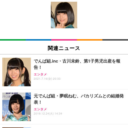
[EdoErgo] オフィスチェア 椅子 テレワーク 疲れな
EIZO ビジネス向けプレミアムモニター | FlexScan
Amazonベーシック ペットシーツ 薄型 レギュラー 1
い 跳ね上げ式アームレスト コンパクト 約105度ロッ
EV3240X-WT | 31.5型4K UHD・USB Type-C・ホワ
回使い捨て 無香料 ホワイト 300枚
キング pc 事務椅子 360度回転 座面昇降 強化ナイロ
イト
ン樹脂ベース 通気性メッシュ 在宅ワーク H-WY01
￥3,373
￥5,699
￥105,595
(黒網+黒枠+黒足)
EIZO ビジネス向けプレミアムモニター | FlexScan
SIHOO B100 オフィスチェア／デスクチェア メッシ
Amazonベーシック ペットシーツ 厚型 ワイド 42枚
EV2740X-WT | 27.0型4K UHD・USB Type-C・ホワ
ュチェア 人間工学 疲れない ブラック
x2袋(84枚) ホワイト(吸収面:ライトブルー)
関連ニュース
イト
￥27,999
￥3,234
￥109,572
でんぱ組.inc・古川未鈴、第1子男児出産を報
告！
Sezlife オフィスチェア デスクチェア 疲れない テレ
【純正品】27"ゲーミングモニター DualSense 充電
ネオ・ルーライフ ネオ・オムツ L 中型犬用 26枚入
エンタメ
ワーク チェア 強化バックレスト 30度ロッキング機
フック付き（CFI-ZDM1J）
り 単品
2021.7.16(金) 20:33
能 人間工学 椅子 腰サポート 90度跳ね上げ式アーム
レスト 3Dヘッドレスト ハンガー付き 高反発クッシ
￥49,979
￥1,800
￥7,680
ョン PCチェア 通気性メッシュ ゲーミング/勉強/事
元でんぱ組・夢眠ねむ、バカリズムとの結婚発
務用 おしゃれ パソコンチェア (ブラック)
表！
Sezlife オフィスチェア デスクチェア 疲れない テレ
【整備済み品】Dell E2724HS 27インチ 液晶モニタ
Smart Basic(スマートベーシック) 【Amazon.co.jp
エンタメ
ワーク チェア 強化バックレスト 30度ロッキング機
ー フルHD（1920×1080）VA 非光沢 HDMI/DisplayP
限定】 Smart Basic アイリスオーヤマ ペットシーツ
2019.12.24(火) 14:34
能 人間工学 椅子 腰サポート 90度跳ね上げ式アーム
ort/VGA スピーカー内蔵 高さ調整 スイベル VESA対
超厚型 お徳用 ワイド 100枚入 (x 1) (ケース販売)
レスト 3Dヘッドレスト ハンガー付き 高反発クッシ
応 ComfortView ビジネス向け
￥7,680
￥15,800
￥3,670
ョン PCチェア 通気性メッシュ ゲーミング/勉強/事