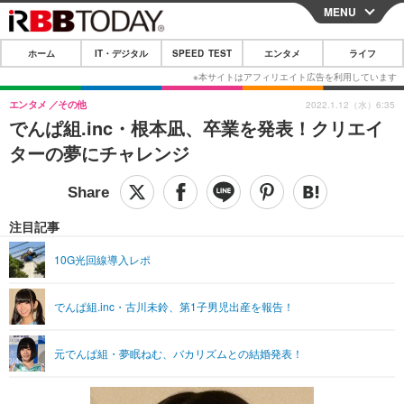
MENU
CLOSE
ホーム
IT・デジタル
SPEED TEST
エンタメ
ライフ
ホーム
IT・デジタル
エンタメ
その他
2022.1.12（水）6:35
でんぱ組.inc・根本凪、卒業を発表！クリエイ
IT・デジタルTOP
スマートフォン
SPEED TEST
ターの夢にチャレンジ
ネタ
ガジェット・ツール
エンタメ
ショッピング
その他
エンタメTOP
映画・ドラマ
ライフ
注目記事
韓流・K-POP
韓国・芸能
ライフTOP
グルメ
リリース一覧
10G光回線導入レポ
音楽
スポーツ
ペット
ショッピング
プッシュ通知の停止方法
でんぱ組.inc・古川未鈴、第1子男児出産を報告！
グラビア
ブログ
その他
ショッピング
その他
元でんぱ組・夢眠ねむ、バカリズムとの結婚発表！