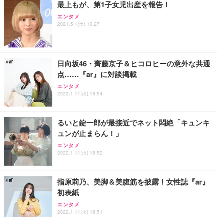
最上もが、第1子女児出産を報告！
務用 おしゃれ パソコンチェア (ホワイト)
エンタメ
ANDWINT オフィスチェア デスクチェア 肘なし メ
【MiniLED/24.5inch/280Hz/FHD】GRAPHT THE S
アイリスオーヤマ ペットシーツ 超厚型 お徳用 レギ
2021.5.1(土) 10:27
ッシュ 通気性 ランバーサポート付き 腰サポート ガ
HOOTER Gaming Monitor 24” Essential ゲーミン
ュラー 200枚入【Amazon.co.jp限定】
ス圧無段階昇降 360度回転 キャスター付き コンパク
グモニター QD 24.5インチ 1ms FHD 量子ドット 残
ト 幅52×奥行58.5×高さ84～96cm テレワーク 在宅
像低減 (3年保証 | 輝点保証 | 日本メーカー)
￥3,731
￥4,139
￥34,980
勤務 ブラック
日向坂46・齊藤京子＆ヒコロヒーの意外な共通
点……『ar』に対談掲載
エンタメ
2022.1.11(火) 19:54
るいと錠一郎が最接近でネット悶絶「キュンキ
ュンが止まらん！」
エンタメ
2022.1.11(火) 19:52
指原莉乃、美脚＆美腹筋を披露！女性誌『ar』
初表紙
エンタメ
2022.1.11(火) 18:51