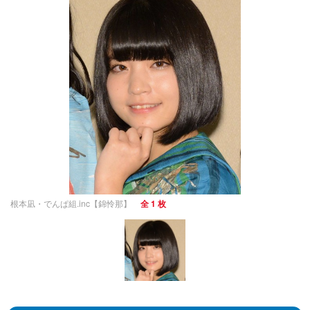
根本凪・でんぱ組.inc【錦怜那】
全 1 枚