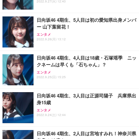
2022.9.27(火) 12:40
日向坂46 4期生、5人目は初の愛知県出身メンバ
ー 山下葉留花！
エンタメ
2022.9.26(月) 13:12
日向坂46 4期生、4人目は18歳・石塚瑶季 ニッ
クネームは早くも「石ちゃん」？
エンタメ
2022.9.25(日) 15:25
日向坂46 4期生、3人目は正源司陽子 兵庫県出
身15歳
エンタメ
2022.9.24(土) 12:44
日向坂46 4期生、2人目は宮地すみれ！神奈川県