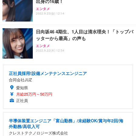
出身の16歳！
エンタメ
2022.9.23(金) 12:14
日向坂46 4期生、1人目は清水理央！「トップバ
ッターから最高」の声も
エンタメ
2022.9.22(木) 12:54
正社員採用!設備メンテナンスエンジニア
合同会社JUZ
愛知県
月給25万円～50万円
正社員
半導体装置エンジニア「富山勤務」/未経験OK/賞与年2回/海
外勤務/高収入可
クレストテクノロジーズ株式会社