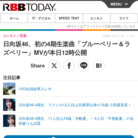
MENU
CLOSE
ホーム
IT・デジタル
SPEED TEST
エンタメ
ライフ
ホーム
IT・デジタル
エンタメ
音楽
2022.10.4（火）11:47
日向坂46、初の4期生楽曲「ブルーベリー＆ラ
IT・デジタルTOP
スマートフォン
SPEED TEST
ズベリー」MVが本日12時公開
ネタ
ガジェット・ツール
エンタメ
ショッピング
その他
エンタメTOP
映画・ドラマ
ライフ
注目記事
韓流・K-POP
韓国・芸能
ライフTOP
グルメ
リリース一覧
10G光回線導入レポ
音楽
スポーツ
ペット
ショッピング
プッシュ通知の停止方法
日向坂46 4期生、ラストの12人目は兵庫県出身の18歳 小西夏菜実！
グラビア
ブログ
その他
日向坂46 4期生、11人目は18歳「岸帆夏」！ 6人目「平尾帆夏」の名
ショッピング
その他
前被りも話題