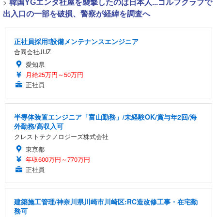
>
韓国YGエンタ社屋を襲撃したのは日本人...ゴルフクラブで
出入口の一部を破損、警察が経緯を調査へ
正社員採用!設備メンテナンスエンジニア
合同会社JUZ
愛知県
月給25万円～50万円
正社員
半導体装置エンジニア「富山勤務」/未経験OK/賞与年2回/海
外勤務/高収入可
クレストテクノロジーズ株式会社
東京都
年収600万円～770万円
正社員
建築施工管理/神奈川県川崎市川崎区:RC造改修工事・在宅勤
務可