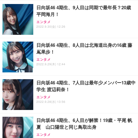
￥7,680
￥15,800
￥3,670
ョン PCチェア 通気性メッシュ ゲーミング/勉強/事
日向坂46 4期生、9人目は同期で最年長？20歳
務用 おしゃれ パソコンチェア (ホワイト)
平岡海月！
ANDWINT オフィスチェア デスクチェア 肘なし メ
【MiniLED/24.5inch/280Hz/FHD】GRAPHT THE S
アイリスオーヤマ ペットシーツ 超厚型 お徳用 レギ
エンタメ
ッシュ 通気性 ランバーサポート付き 腰サポート ガ
HOOTER Gaming Monitor 24” Essential ゲーミン
ュラー 200枚入【Amazon.co.jp限定】
2022.9.30(金) 12:26
ス圧無段階昇降 360度回転 キャスター付き コンパク
グモニター QD 24.5インチ 1ms FHD 量子ドット 残
ト 幅52×奥行58.5×高さ84～96cm テレワーク 在宅
像低減 (3年保証 | 輝点保証 | 日本メーカー)
￥3,731
￥4,139
￥34,980
勤務 ブラック
日向坂46 4期生、8人目は北海道出身の16歳 藤
嶌果歩！
エンタメ
2022.9.29(木) 12:44
日向坂46 4期生、7人目は最年少メンバー13歳中
学生 渡辺莉奈！
エンタメ
2022.9.28(水) 13:56
日向坂46 4期生、6人目が解禁！19歳・平尾 帆
夏 山口陽世と同じ鳥取出身
エンタメ