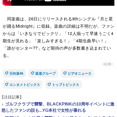
同楽曲は、26日にリリースされる8thシングル『月と星
が踊るMidnight』に収録。楽曲の詳細は不明だが、ファン
からは「いきなりでビックリ」「12人揃って早速うごく4
期生が見れる」「楽しみすぎる！」「4期生曲早い！」
「誰がセンター??」など期待の声が多数書き込まれてい
る。
《松尾》
日向坂46
坂道グループ
ビデオニュース
エンタメトピックス
トップトピックス
【注目記事】
>
ゴルフクラブで襲撃、BLACKPINKの10周年イベントに激
怒したファンの説も...YG本社で女性が暴れる