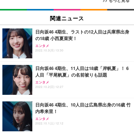
>> もっと見る
[EdoErgo] オフィスチェア 椅子 テレワーク 疲れな
EIZO ビジネス向けプレミアムモニター | FlexScan
Amazonベーシック ペットシーツ 薄型 レギュラー 1
い 跳ね上げ式アームレスト コンパクト 約105度ロッ
EV3240X-WT | 31.5型4K UHD・USB Type-C・ホワ
関連ニュース
回使い捨て 無香料 ホワイト 300枚
キング pc 事務椅子 360度回転 座面昇降 強化ナイロ
イト
ン樹脂ベース 通気性メッシュ 在宅ワーク H-WY01
￥3,373
￥5,699
￥105,595
日向坂46 4期生、ラストの12人目は兵庫県出身
(黒網+黒枠+黒足)
の18歳 小西夏菜実！
エンタメ
EIZO ビジネス向けプレミアムモニター | FlexScan
SIHOO B100 オフィスチェア／デスクチェア メッシ
Amazonベーシック ペットシーツ 厚型 ワイド 42枚
2022.10.3(月) 13:30
EV2740X-WT | 27.0型4K UHD・USB Type-C・ホワ
ュチェア 人間工学 疲れない ブラック
x2袋(84枚) ホワイト(吸収面:ライトブルー)
イト
￥27,999
￥3,234
￥109,572
日向坂46 4期生、11人目は18歳「岸帆夏」！ 6
人目「平尾帆夏」の名前被りも話題
Sezlife オフィスチェア デスクチェア 疲れない テレ
エンタメ
【純正品】27"ゲーミングモニター DualSense 充電
ネオ・ルーライフ ネオ・オムツ L 中型犬用 26枚入
ワーク チェア 強化バックレスト 30度ロッキング機
2022.10.2(日) 12:27
フック付き（CFI-ZDM1J）
り 単品
能 人間工学 椅子 腰サポート 90度跳ね上げ式アーム
レスト 3Dヘッドレスト ハンガー付き 高反発クッシ
￥49,979
￥1,800
￥7,680
ョン PCチェア 通気性メッシュ ゲーミング/勉強/事
日向坂46 4期生、10人目は広島県出身の16歳 竹
務用 おしゃれ パソコンチェア (ブラック)
内希来里！
Sezlife オフィスチェア デスクチェア 疲れない テレ
【整備済み品】Dell E2724HS 27インチ 液晶モニタ
Smart Basic(スマートベーシック) 【Amazon.co.jp
エンタメ
ワーク チェア 強化バックレスト 30度ロッキング機
ー フルHD（1920×1080）VA 非光沢 HDMI/DisplayP
限定】 Smart Basic アイリスオーヤマ ペットシーツ
2022.10.1(土) 12:12
能 人間工学 椅子 腰サポート 90度跳ね上げ式アーム
ort/VGA スピーカー内蔵 高さ調整 スイベル VESA対
超厚型 お徳用 ワイド 100枚入 (x 1) (ケース販売)
レスト 3Dヘッドレスト ハンガー付き 高反発クッシ
応 ComfortView ビジネス向け