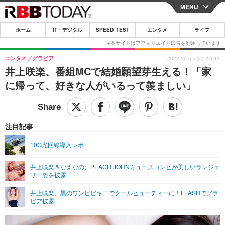
MENU
CLOSE
ホーム
IT・デジタル
SPEED TEST
エンタメ
ライフ
ホーム
IT・デジタル
エンタメ
グラビア
2022.10.5（水）16:41
井上咲楽、番組MCで結婚願望芽生える！「家
IT・デジタルTOP
スマートフォン
SPEED TEST
に帰って、好きな人がいるって羨ましい」
ネタ
ガジェット・ツール
エンタメ
ショッピング
その他
エンタメTOP
映画・ドラマ
ライフ
注目記事
韓流・K-POP
韓国・芸能
ライフTOP
グルメ
リリース一覧
10G光回線導入レポ
音楽
スポーツ
ペット
ショッピング
プッシュ通知の停止方法
井上咲楽＆なえなの、PEACH JOHNミューズコンビが美しいランジェ
リー姿を披露
グラビア
ブログ
その他
井上咲楽、黒のワンピビキニでクールビューティーに！FLASHでグラ
ショッピング
その他
ビア披露