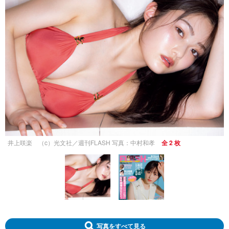
井上咲楽 （c）光文社／週刊FLASH 写真：中村和孝
全 2 枚
写真をすべて見る