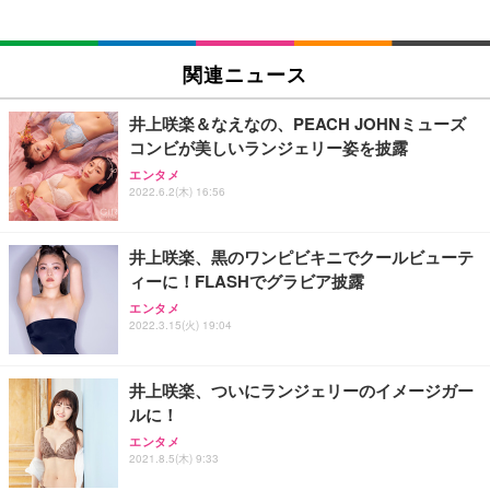
EIZO ビジネス向けプレミアムモニター | FlexScan
SIHOO B100 オフィスチェア／デスクチェア メッシ
Amazonベーシック ペットシーツ 厚型 ワイド 42枚
EV2740X-WT | 27.0型4K UHD・USB Type-C・ホワ
ュチェア 人間工学 疲れない ブラック
x2袋(84枚) ホワイト(吸収面:ライトブルー)
関連ニュース
イト
￥27,999
￥3,234
￥109,572
井上咲楽＆なえなの、PEACH JOHNミューズ
コンビが美しいランジェリー姿を披露
Sezlife オフィスチェア デスクチェア 疲れない テレ
【純正品】27"ゲーミングモニター DualSense 充電
ネオ・ルーライフ ネオ・オムツ L 中型犬用 26枚入
エンタメ
ワーク チェア 強化バックレスト 30度ロッキング機
2022.6.2(木) 16:56
フック付き（CFI-ZDM1J）
り 単品
能 人間工学 椅子 腰サポート 90度跳ね上げ式アーム
レスト 3Dヘッドレスト ハンガー付き 高反発クッシ
￥49,979
￥1,800
￥7,680
ョン PCチェア 通気性メッシュ ゲーミング/勉強/事
井上咲楽、黒のワンピビキニでクールビューテ
務用 おしゃれ パソコンチェア (ブラック)
ィーに！FLASHでグラビア披露
Sezlife オフィスチェア デスクチェア 疲れない テレ
【整備済み品】Dell E2724HS 27インチ 液晶モニタ
Smart Basic(スマートベーシック) 【Amazon.co.jp
エンタメ
ワーク チェア 強化バックレスト 30度ロッキング機
ー フルHD（1920×1080）VA 非光沢 HDMI/DisplayP
限定】 Smart Basic アイリスオーヤマ ペットシーツ
2022.3.15(火) 19:04
能 人間工学 椅子 腰サポート 90度跳ね上げ式アーム
ort/VGA スピーカー内蔵 高さ調整 スイベル VESA対
超厚型 お徳用 ワイド 100枚入 (x 1) (ケース販売)
レスト 3Dヘッドレスト ハンガー付き 高反発クッシ
応 ComfortView ビジネス向け
￥7,680
￥15,800
￥3,670
ョン PCチェア 通気性メッシュ ゲーミング/勉強/事
井上咲楽、ついにランジェリーのイメージガー
務用 おしゃれ パソコンチェア (ホワイト)
ルに！
ANDWINT オフィスチェア デスクチェア 肘なし メ
【MiniLED/24.5inch/280Hz/FHD】GRAPHT THE S
アイリスオーヤマ ペットシーツ 超厚型 お徳用 レギ
ッシュ 通気性 ランバーサポート付き 腰サポート ガ
HOOTER Gaming Monitor 24” Essential ゲーミン
エンタメ
ュラー 200枚入【Amazon.co.jp限定】
ス圧無段階昇降 360度回転 キャスター付き コンパク
グモニター QD 24.5インチ 1ms FHD 量子ドット 残
2021.8.5(木) 9:33
ト 幅52×奥行58.5×高さ84～96cm テレワーク 在宅
像低減 (3年保証 | 輝点保証 | 日本メーカー)
￥3,731