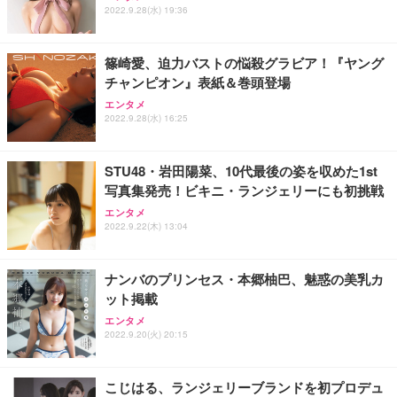
2022.9.28(水) 19:36
篠崎愛、迫力バストの悩殺グラビア！『ヤング
チャンピオン』表紙＆巻頭登場
エンタメ
2022.9.28(水) 16:25
STU48・岩田陽菜、10代最後の姿を収めた1st
写真集発売！ビキニ・ランジェリーにも初挑戦
エンタメ
2022.9.22(木) 13:04
ナンバのプリンセス・本郷柚巴、魅惑の美乳カ
ット掲載
エンタメ
2022.9.20(火) 20:15
こじはる、ランジェリーブランドを初プロデュ