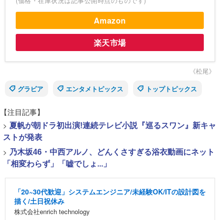
(価格・在庫状況は記事公開時点のものです)
Amazon
楽天市場
《松尾》
グラビア
エンタメトピックス
トップトピックス
【注目記事】
>
夏帆が朝ドラ初出演!連続テレビ小説『巡るスワン』新キャ
ストが発表
>
乃木坂46・中西アルノ、どんくさすぎる浴衣動画にネット
「相変わらず」「嘘でしょ...」
「20~30代歓迎」システムエンジニア/未経験OK/ITの設計図を
描く/土日祝休み
株式会社enrich technology