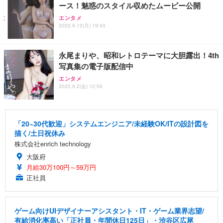
ース！魅惑のスタイル収めたムービー公開
エンタメ
2022.9.12(月) 19:43
永尾まりや、昭和レトロテーマに大胆露出！4th
写真集の電子版配信中
エンタメ
2022.9.2(金) 12:59
「20~30代歓迎」システムエンジニア/未経験OK/ITの設計図を
描く/土日祝休み
株式会社enrich technology
大阪府
月給30万100円～59万円
正社員
ゲーム向けUIデザイナーアシスタント・IT・ゲーム業界志望/
有給消化率高い「正社員・年間休日125日」・渋谷区広尾