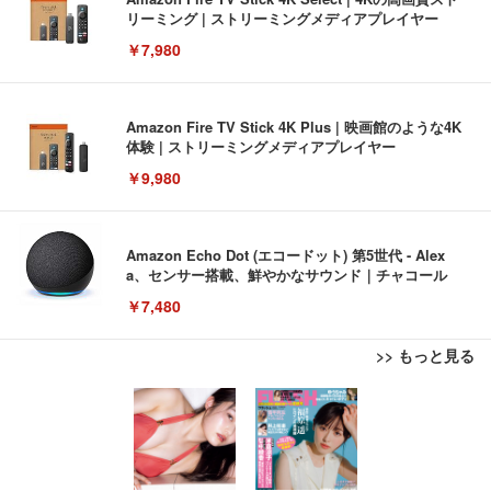
リーミング | ストリーミングメディアプレイヤー
￥7,980
Amazon Fire TV Stick 4K Plus | 映画館のような4K
体験 | ストリーミングメディアプレイヤー
￥9,980
Amazon Echo Dot (エコードット) 第5世代 - Alex
a、センサー搭載、鮮やかなサウンド｜チャコール
￥7,480
>> もっと見る
[EdoErgo] オフィスチェア 椅子 テレワーク 疲れな
EIZO ビジネス向けプレミアムモニター | FlexScan
Amazonベーシック ペットシーツ 薄型 レギュラー 1
い 跳ね上げ式アームレスト コンパクト 約105度ロッ
EV3240X-WT | 31.5型4K UHD・USB Type-C・ホワ
回使い捨て 無香料 ホワイト 300枚
キング pc 事務椅子 360度回転 座面昇降 強化ナイロ
イト
ン樹脂ベース 通気性メッシュ 在宅ワーク H-WY01
￥3,373
￥5,699
￥105,595
(黒網+黒枠+黒足)