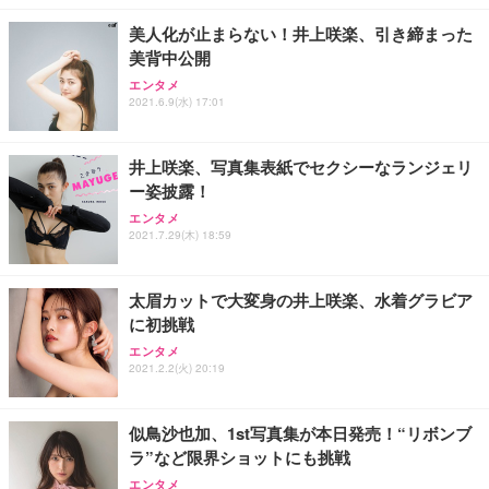
￥4,139
￥34,980
勤務 ブラック
美人化が止まらない！井上咲楽、引き締まった
美背中公開
エンタメ
2021.6.9(水) 17:01
井上咲楽、写真集表紙でセクシーなランジェリ
ー姿披露！
エンタメ
2021.7.29(木) 18:59
太眉カットで大変身の井上咲楽、水着グラビア
に初挑戦
エンタメ
2021.2.2(火) 20:19
似鳥沙也加、1st写真集が本日発売！“リボンブ
ラ”など限界ショットにも挑戦
エンタメ