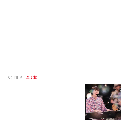
（C）NHK
全 3 枚