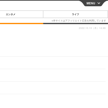
MENU
CLOSE
エンタメ
ライフ
2022.10.13（木）14:49
スマートフォン
ガジェット・ツール
その他
映画・ドラマ
韓国・芸能
グルメ
スポーツ
ショッピング
ブログ
その他