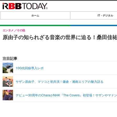
ホーム
IT・デジタル
ホーム
IT・デジタル
エンタメ
その他
原由子の知られざる音楽の世界に迫る！桑田佳祐からの
IT・デジタルTOP
SPEED TEST
ネタ
エンタメ
注目記事
ショッピング
エンタメTOP
ライフ
10G光回線導入レポ
韓流・K-POP
ライフTOP
リリース一覧
サザン原由子、マツコと初共演！鎌倉・湘南エリアの魅力語る
音楽
ペット
プッシュ通知の停止方法
グラビア
その他
デビュー30周年のCharaがNHK『The Covers』初登場！サザンやマ
ショッピング