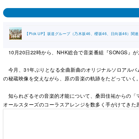
【Pick UP】坂道グループ（乃木坂46、櫻坂46、日向坂46）関
10月20日22時から、NHK総合で音楽番組『SONGS
今月、31年ぶりとなる全曲新曲のオリジナルソロアルバム『婦人
の秘蔵映像を交えながら、原の音楽の軌跡をたどっていく
知られざるその音楽的才能について、桑田佳祐からの「マ
オールスターズのコーラスアレンジを数多く手がけてきた