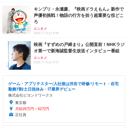
キンプリ・永瀬廉、『映画ドラえもん』新作で
声優初挑戦！物語の行方を担う超重要な役どこ
ろ
エンタメ
2022.11.5(土) 9:58
映画『すずめの戸締まり』公開直前！NHKラジ
オ第一で新海誠監督生放送インタビュー番組
エンタメ
2022.11.5(土) 9:31
ゲーム・アプリテスター/入社後は渋谷で研修/リモート・在宅
勤務7割/土日祝休み・IT業界デビュー
株式会社ビヨンドワークス
東京都
月給25万円～52万円
正社員