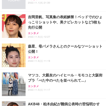
ワーク チェア 強化バックレスト 30度ロッキング機
ー フルHD（1920×1080）VA 非光沢 HDMI/DisplayP
限定】 Smart Basic アイリスオーヤマ ペットシーツ
2022.11.1(火) 21:30
能 人間工学 椅子 腰サポート 90度跳ね上げ式アーム
ort/VGA スピーカー内蔵 高さ調整 スイベル VESA対
超厚型 お徳用 ワイド 100枚入 (x 1) (ケース販売)
レスト 3Dヘッドレスト ハンガー付き 高反発クッシ
応 ComfortView ビジネス向け
￥7,680
￥15,800
￥3,670
ョン PCチェア 通気性メッシュ ゲーミング/勉強/事
吉岡里帆、写真集の表紙解禁！ベッドでのひょ
務用 おしゃれ パソコンチェア (ホワイト)
っこりショットや、美クビレカットなど3枚も
ANDWINT オフィスチェア デスクチェア 肘なし メ
【MiniLED/24.5inch/280Hz/FHD】GRAPHT THE S
先行公開
アイリスオーヤマ ペットシーツ 超厚型 お徳用 レギ
ッシュ 通気性 ランバーサポート付き 腰サポート ガ
HOOTER Gaming Monitor 24” Essential ゲーミン
ュラー 200枚入【Amazon.co.jp限定】
エンタメ
ス圧無段階昇降 360度回転 キャスター付き コンパク
グモニター QD 24.5インチ 1ms FHD 量子ドット 残
2022.11.5(土) 12:27
ト 幅52×奥行58.5×高さ84～96cm テレワーク 在宅
像低減 (3年保証 | 輝点保証 | 日本メーカー)
￥3,731
￥4,139
￥34,980
勤務 ブラック
森星、母パメラさんとのクールなツーショット
公開！
エンタメ
2022.11.5(土) 11:19
マツコ、大親友のハイヒール・モモコと大阪街
ブラ「べた中のべたを並べられて...」
エンタメ
2022.11.5(土) 11:17
AKB48・柏木由紀が難病公表時の苦悩明かす