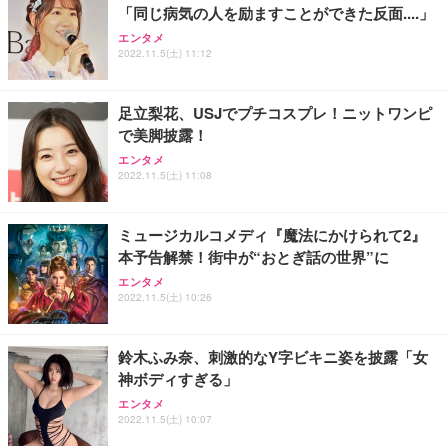
「同じ病気の人を励ますことができた反面....」
エンタメ
2022.11.5(土) 11:12
足立梨花、USJでプチコスプレ！ニットワンピ
で美脚披露！
エンタメ
2022.11.5(土) 11:08
ミュージカルコメディ『魔法にかけられて2』
本予告解禁！街中が“おとぎ話の世界”に
エンタメ
2022.11.5(土) 10:26
鈴木ふみ奈、刺激的なY字ビキニ姿を披露「女
神ボディすぎる」
エンタメ
2022.11.5(土) 10:07