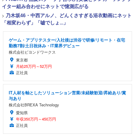
イター組み合わせにネットで憶測広がる
>
乃木坂46・中西アルノ、どんくさすぎる浴衣動画にネット
「相変わらず」「嘘でしょ...」
ゲーム・アプリテスター/入社後は渋谷で研修/リモート・在宅
勤務7割/土日祝休み・IT業界デビュー
株式会社ビヨンドワークス
東京都
月給25万円～52万円
正社員
IT人材を軸としたソリューション営業/未経験歓迎/昇給あり/賞
与あり
株式会社BREXA Technology
愛知県
年収350万円～450万円
正社員