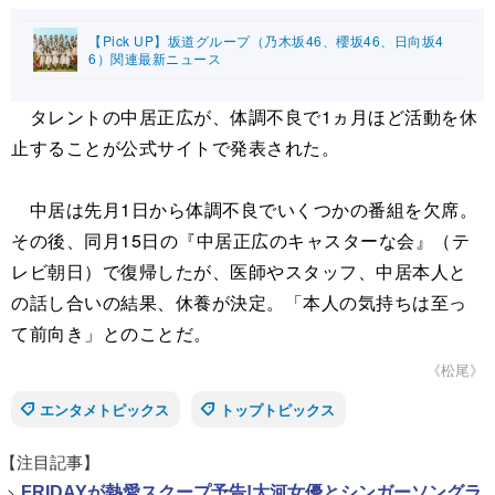
【Pick UP】坂道グループ（乃木坂46、櫻坂46、日向坂4
6）関連最新ニュース
タレントの中居正広が、体調不良で1ヵ月ほど活動を休
止することが公式サイトで発表された。
中居は先月1日から体調不良でいくつかの番組を欠席。
その後、同月15日の『中居正広のキャスターな会』（テ
レビ朝日）で復帰したが、医師やスタッフ、中居本人と
の話し合いの結果、休養が決定。「本人の気持ちは至っ
て前向き」とのことだ。
《松尾》
エンタメトピックス
トップトピックス
【注目記事】
>
FRIDAYが熱愛スクープ予告!大河女優とシンガーソングラ