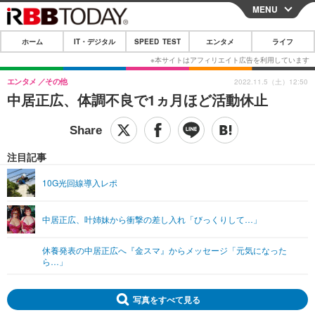
MENU
CLOSE
ホーム
IT・デジタル
SPEED TEST
エンタメ
ライフ
ホーム
IT・デジタル
エンタメ
その他
2022.11.5（土）12:50
中居正広、体調不良で1ヵ月ほど活動休止
IT・デジタルTOP
スマートフォン
SPEED TEST
ネタ
ガジェット・ツール
エンタメ
注目記事
ショッピング
その他
エンタメTOP
映画・ドラマ
ライフ
10G光回線導入レポ
韓流・K-POP
韓国・芸能
ライフTOP
グルメ
リリース一覧
中居正広、叶姉妹から衝撃の差し入れ「びっくりして…」
音楽
スポーツ
ペット
ショッピング
プッシュ通知の停止方法
グラビア
ブログ
休養発表の中居正広へ『金スマ』からメッセージ「元気になった
その他
ら…」
ショッピング
その他
写真をすべて見る