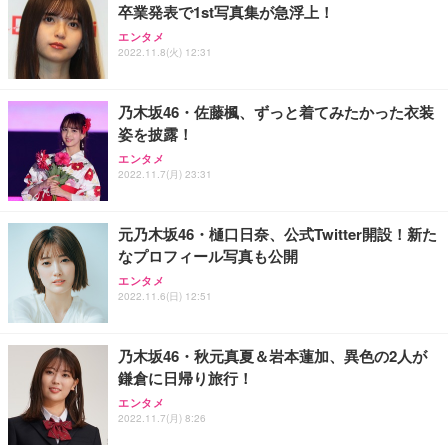
卒業発表で1st写真集が急浮上！
ANDWINT オフィスチェア デスクチェア 肘なし メ
【MiniLED/24.5inch/280Hz/FHD】GRAPHT THE S
アイリスオーヤマ ペットシーツ 超厚型 お徳用 レギ
ッシュ 通気性 ランバーサポート付き 腰サポート ガ
HOOTER Gaming Monitor 24” Essential ゲーミン
エンタメ
ュラー 200枚入【Amazon.co.jp限定】
ス圧無段階昇降 360度回転 キャスター付き コンパク
グモニター QD 24.5インチ 1ms FHD 量子ドット 残
2022.11.8(火) 12:31
ト 幅52×奥行58.5×高さ84～96cm テレワーク 在宅
像低減 (3年保証 | 輝点保証 | 日本メーカー)
￥3,731
￥4,139
￥34,980
勤務 ブラック
乃木坂46・佐藤楓、ずっと着てみたかった衣装
姿を披露！
エンタメ
2022.11.7(月) 23:31
元乃木坂46・樋口日奈、公式Twitter開設！新た
なプロフィール写真も公開
エンタメ
2022.11.6(日) 12:51
乃木坂46・秋元真夏＆岩本蓮加、異色の2人が
鎌倉に日帰り旅行！
エンタメ
2022.11.7(月) 8:26