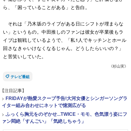
ら、「困っていることがある」と告白。
それは「乃木坂のライブがある日にシフトが埋まらな
い」というもの。中田推しのファンは彼女が卒業後もラ
イブは観戦しているようで、「私1人でキッチンとホール
回さなきゃいけなくなるじゃん。どうしたらいいの？」
と苦笑いしていた。
《杉山実》
テレビ番組
【注目記事】
>
FRIDAYが熱愛スクープ予告!大河女優とシンガーソングラ
イター組み合わせにネットで憶測広がる
>
ふっくら胸元をのぞかせ...TWICE・モモ、色気漂う姿にフ
ァン悶絶「すんごい」「気絶しちゃう」