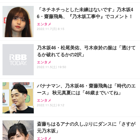
「ネチネチっとした未練はないです」乃木坂4
6・齋藤飛鳥、『乃木坂工事中』でコメント！
エンタメ
2022.11.7(月) 8:15
乃木坂46・松尾美佑、弓木奈於の服は「透けて
るか破れてるかの2択」
エンタメ
2022.11.5(土) 19:50
バナナマン、乃木坂46・齋藤飛鳥は「時代のエ
ース」 秋元真夏には「46歳までいてね」
エンタメ
2022.11.5(土) 9:12
斎藤ちはるアナの久しぶりにダンスに「さすが
元乃木坂」
エンタメ