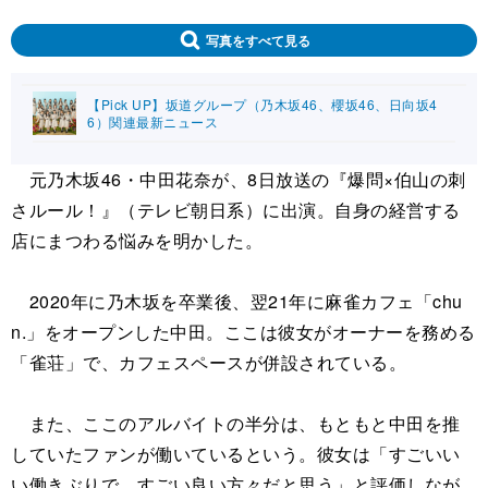
写真をすべて見る
【Pick UP】坂道グループ（乃木坂46、櫻坂46、日向坂4
6）関連最新ニュース
元乃木坂46・中田花奈が、8日放送の『爆問×伯山の刺
さルール！』（テレビ朝日系）に出演。自身の経営する
店にまつわる悩みを明かした。
2020年に乃木坂を卒業後、翌21年に麻雀カフェ「chu
n.」をオープンした中田。ここは彼女がオーナーを務める
「雀荘」で、カフェスペースが併設されている。
また、ここのアルバイトの半分は、もともと中田を推
していたファンが働いているという。彼女は「すごいい
い働きぶりで、すごい良い方々だと思う」と評価しなが