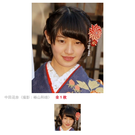
中田花奈《撮影：椿山和雄》
全 1 枚