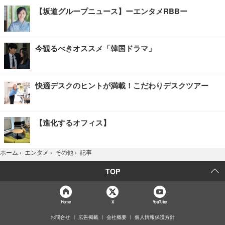
【坂道グループニュース】ーエンタメRBBー
今観るべきオススメ「韓国ドラマ」
快適デスクのヒントが満載！こだわりデスクツアー
【進化するオフィス】
記事
ホーム
›
エンタメ
›
その他
›
TOP
Home
X
YouTube
お問合せ
広告掲載
会社概要
個人情報保護方針