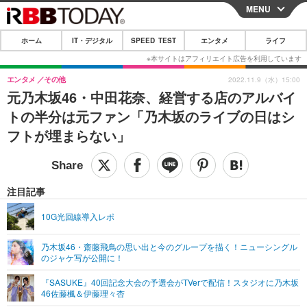
MENU
CLOSE
ホーム
IT・デジタル
SPEED TEST
エンタメ
ライフ
ホーム
IT・デジタル
エンタメ
その他
2022.11.9（水）15:00
元乃木坂46・中田花奈、経営する店のアルバイ
IT・デジタルTOP
スマートフォン
SPEED TEST
トの半分は元ファン「乃木坂のライブの日はシ
ネタ
ガジェット・ツール
フトが埋まらない」
エンタメ
ショッピング
その他
エンタメTOP
映画・ドラマ
ライフ
韓流・K-POP
韓国・芸能
注目記事
ライフTOP
グルメ
リリース一覧
音楽
スポーツ
10G光回線導入レポ
ペット
ショッピング
プッシュ通知の停止方法
グラビア
ブログ
その他
乃木坂46・齋藤飛鳥の思い出と今のグループを描く！ニューシングル
のジャケ写が公開に！
ショッピング
その他
『SASUKE』40回記念大会の予選会がTVerで配信！スタジオに乃木坂
46佐藤楓＆伊藤理々杏