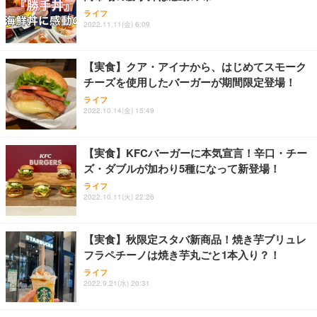
務用 おしゃれ パソコンチェア (ホワイト)
ライフ
ANDWINT オフィスチェア デスクチェア 肘なし メ
【MiniLED/24.5inch/280Hz/FHD】GRAPHT THE S
2022.11.11(金) 6:09
アイリスオーヤマ ペットシーツ 超厚型 お徳用 レギ
ッシュ 通気性 ランバーサポート付き 腰サポート ガ
HOOTER Gaming Monitor 24” Essential ゲーミン
ュラー 200枚入【Amazon.co.jp限定】
ス圧無段階昇降 360度回転 キャスター付き コンパク
グモニター QD 24.5インチ 1ms FHD 量子ドット 残
ト 幅52×奥行58.5×高さ84～96cm テレワーク 在宅
像低減 (3年保証 | 輝点保証 | 日本メーカー)
￥3,731
【実食】クア・アイナから、はじめてスモーク
￥4,139
￥34,980
勤務 ブラック
チーズを使用したバーガーが期間限定登場！
ライフ
2022.10.14(金) 15:49
【実食】KFCバーガーに本気宣言！辛口・チー
ズ・ダブルが加わり5種になって新登場！
ライフ
2022.10.11(火) 22:26
【実食】秋限定スタバ新商品！焼き芋ブリュレ
フラペチーノは焼き芋丸ごと1本入り？！
ライフ
2022.9.21(水) 20:31