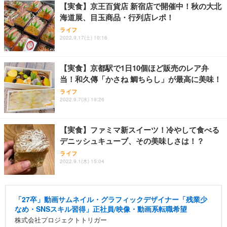
【実食】京王百貨店 新宿店で開催中！秋の大北
海道展、目玉商品・行列店レポ！
ライフ
2022.9.17(土) 10:16
【実食】京都駅で1日10個ほど販売のレア弁
当！和久傳「かさね 鯛ちらし」が最高に美味！
ライフ
2022.9.7(水) 19:26
【実食】ファミマ新スイーツ！冷やして食べる
デニッシュキューブ、その美味しさは！？
ライフ
2022.9.1(木) 15:04
「27卒」動画サムネイル・グラフィックデザイナー「残業少
なめ・SNSスキル習得」正社員/映像・動画系転職希望
株式会社プロジェクトトリガー