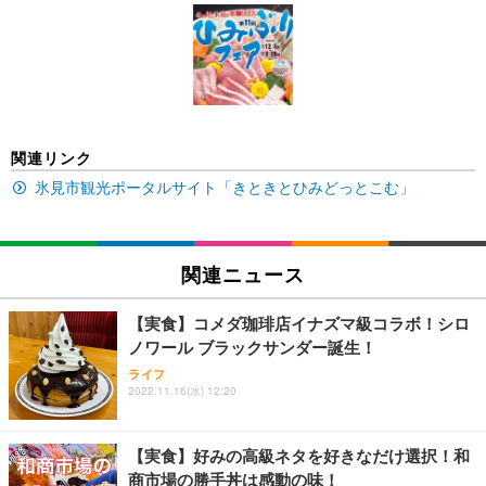
[EdoErgo] オフィスチェア 椅子 テレワーク 疲れな
EIZO ビジネス向けプレミアムモニター | FlexScan
Amazonベーシック ペットシーツ 薄型 レギュラー 1
い 跳ね上げ式アームレスト コンパクト 約105度ロッ
EV3240X-WT | 31.5型4K UHD・USB Type-C・ホワ
回使い捨て 無香料 ホワイト 300枚
キング pc 事務椅子 360度回転 座面昇降 強化ナイロ
イト
ン樹脂ベース 通気性メッシュ 在宅ワーク H-WY01
￥3,373
￥5,699
￥105,595
(黒網+黒枠+黒足)
EIZO ビジネス向けプレミアムモニター | FlexScan
SIHOO B100 オフィスチェア／デスクチェア メッシ
Amazonベーシック ペットシーツ 厚型 ワイド 42枚
関連リンク
EV2740X-WT | 27.0型4K UHD・USB Type-C・ホワ
ュチェア 人間工学 疲れない ブラック
x2袋(84枚) ホワイト(吸収面:ライトブルー)
イト
氷見市観光ポータルサイト「きときとひみどっとこむ」
￥27,999
￥3,234
￥109,572
Sezlife オフィスチェア デスクチェア 疲れない テレ
関連ニュース
【純正品】27"ゲーミングモニター DualSense 充電
ネオ・ルーライフ ネオ・オムツ L 中型犬用 26枚入
ワーク チェア 強化バックレスト 30度ロッキング機
フック付き（CFI-ZDM1J）
り 単品
能 人間工学 椅子 腰サポート 90度跳ね上げ式アーム
【実食】コメダ珈琲店イナズマ級コラボ！シロ
レスト 3Dヘッドレスト ハンガー付き 高反発クッシ
￥49,979
￥1,800
￥7,680
ノワール ブラックサンダー誕生！
ョン PCチェア 通気性メッシュ ゲーミング/勉強/事
務用 おしゃれ パソコンチェア (ブラック)
ライフ
2022.11.16(水) 12:20
Sezlife オフィスチェア デスクチェア 疲れない テレ
【整備済み品】Dell E2724HS 27インチ 液晶モニタ
Smart Basic(スマートベーシック) 【Amazon.co.jp
ワーク チェア 強化バックレスト 30度ロッキング機
ー フルHD（1920×1080）VA 非光沢 HDMI/DisplayP
限定】 Smart Basic アイリスオーヤマ ペットシーツ
能 人間工学 椅子 腰サポート 90度跳ね上げ式アーム
ort/VGA スピーカー内蔵 高さ調整 スイベル VESA対
超厚型 お徳用 ワイド 100枚入 (x 1) (ケース販売)
【実食】好みの高級ネタを好きなだけ選択！和
レスト 3Dヘッドレスト ハンガー付き 高反発クッシ
応 ComfortView ビジネス向け
￥7,680
￥15,800
￥3,670
ョン PCチェア 通気性メッシュ ゲーミング/勉強/事
商市場の勝手丼は感動の味！