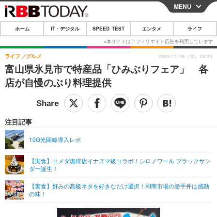
MENU
CLOSE
ホーム
IT・デジタル
SPEED TEST
エンタメ
ライフ
ホーム
IT・デジタル
ライフ
グルメ
2022.11.16（水）13:33
富山県氷見市で特産品「ひみぶりフェア」 各
IT・デジタルTOP
スマートフォン
SPEED TEST
店が自慢のぶり料理提供
ネタ
ガジェット・ツール
エンタメ
ショッピング
その他
エンタメTOP
映画・ドラマ
ライフ
注目記事
韓流・K-POP
韓国・芸能
ライフTOP
グルメ
リリース一覧
10G光回線導入レポ
音楽
スポーツ
ペット
ショッピング
プッシュ通知の停止方法
【実食】コメダ珈琲店イナズマ級コラボ！シロノワール ブラックサン
ダー誕生！
グラビア
ブログ
その他
【実食】好みの高級ネタを好きなだけ選択！和商市場の勝手丼は感動
ショッピング
その他
の味！