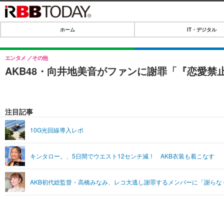
ホーム
IT・デジタル
ホーム
IT・デジタル
エンタメ
その他
AKB48・向井地美音がファンに謝罪「『恋愛
IT・デジタルTOP
SPEED TEST
ネタ
エンタメ
注目記事
ショッピング
エンタメTOP
ライフ
10G光回線導入レポ
韓流・K-POP
ライフTOP
リリース一覧
キンタロー。、5日間でウエスト12センチ減！ AKB衣装も着こなす
音楽
ペット
プッシュ通知の停止方法
グラビア
その他
AKB初代総監督・高橋みなみ、レコ大逃し謝罪するメンバーに「謝らなくて
ショッピング