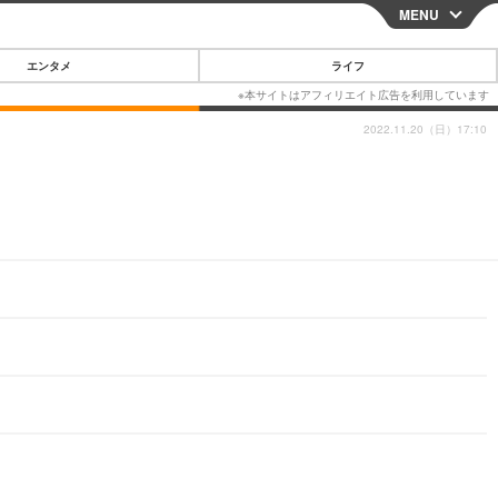
MENU
CLOSE
エンタメ
ライフ
2022.11.20（日）17:10
スマートフォン
ガジェット・ツール
その他
映画・ドラマ
韓国・芸能
グルメ
スポーツ
ショッピング
ブログ
その他