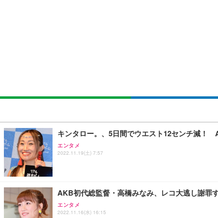
[EdoErgo] オフィスチェア 椅子 テレワーク 疲れない
EIZO ビジネス向けプレミアムモニター | FlexScan EV3240
Amazonベーシック ペットシーツ 薄型 レギュラー 1回使
(黒網+黒枠+黒足)
￥105,595
￥3,373
￥5,699
SIHOO B100 オフィスチェア／デスクチェア メッシュ
EIZO ビジネス向けプレミアムモニター | FlexScan EV2740
Amazonベーシック ペットシーツ 厚型 ワイド 42枚x2袋
￥27,999
￥109,572
￥3,234
Sezlife オフィスチェア デスクチェア 疲れない テレ
【純正品】27"ゲーミングモニター DualSense 充電フック
ネオ・ルーライフ ネオ・オムツ L 中型犬用 26枚入り 単
キンタロー。、5日間でウエスト12センチ減！ 
ション PCチェア 通気性メッシュ ゲーミング/勉強/事務用
￥49,979
￥1,800
エンタメ
￥7,680
2022.11.19(土) 7:57
Sezlife オフィスチェア デスクチェア 疲れない テレ
【整備済み品】Dell E2724HS 27インチ 液晶モニター フルH
Smart Basic(スマートベーシック) 【Amazon.co.jp
ション PCチェア 通気性メッシュ ゲーミング/勉強/事務用
AKB初代総監督・高橋みなみ、レコ大逃し謝罪す
￥15,800
￥3,670
￥7,680
エンタメ
2022.11.16(水) 16:15