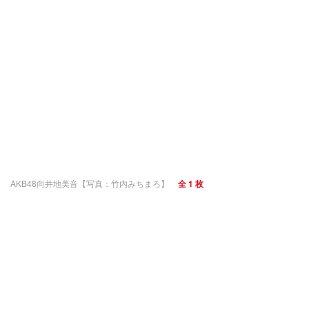
AKB48向井地美音【写真：竹内みちまろ】
全 1 枚