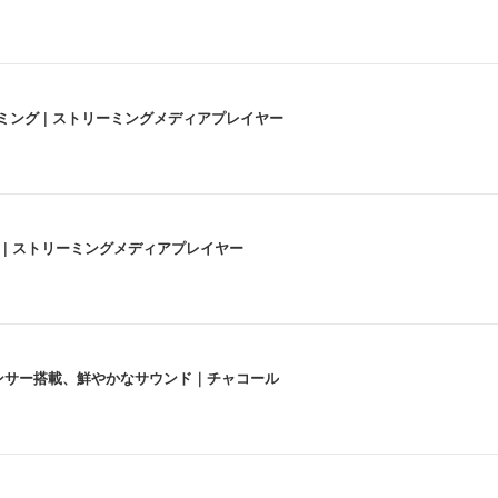
高画質ストリーミング | ストリーミングメディアプレイヤー
うな4K体験 | ストリーミングメディアプレイヤー
lexa、センサー搭載、鮮やかなサウンド｜チャコール