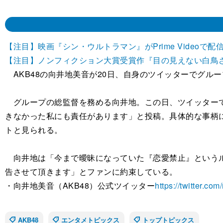
【注目】映画『シン・ウルトラマン』がPrime Videoで配
【注目】ノンフィクション大賞受賞作『目の見えない白鳥
AKB48の向井地美音が20日、自身のツイッターでグル
グループの総監督を務める向井地。この日、ツイッターで
きなかった私にも責任があります」と投稿。具体的な事柄
トと見られる。
向井地は「今まで曖昧になっていた『恋愛禁止』というル
告させて頂きます」とファンに約束している。
・向井地美音（AKB48）公式ツイッター
https://twitter.
AKB48
エンタメトピックス
トップトピックス