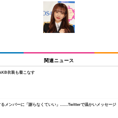
 跳ね上げ式アームレスト コンパクト 約105度ロッキング pc 事務椅子 360度
X-WT | 31.5型4K UHD・USB Type-C・ホワイト
い捨て 無香料 ホワイト 300枚
チェア 人間工学 疲れない ブラック
X-WT | 27.0型4K UHD・USB Type-C・ホワイト
(84枚) ホワイト(吸収面:ライトブルー)
関連ニュース
ワーク チェア 強化バックレスト 30度ロッキング機能 人間工学 椅子 腰サポー
付き（CFI-ZDM1J）
品
AKB衣装も着こなす
 おしゃれ パソコンチェア (ブラック)
ワーク チェア 強化バックレスト 30度ロッキング機能 人間工学 椅子 腰サポー
D（1920×1080）VA 非光沢 HDMI/DisplayPort/VGA スピーカー内蔵 
限定】 Smart Basic アイリスオーヤマ ペットシーツ 超厚型 お徳用 ワイド 100枚入 
 おしゃれ パソコンチェア (ホワイト)
るメンバーに「謝らなくていい」……Twitterで温かいメッセージ