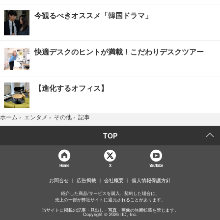
今観るべきオススメ「韓国ドラマ」
快適デスクのヒントが満載！こだわりデスクツアー
【進化するオフィス】
記事
ホーム
›
エンタメ
›
その他
›
TOP
Home
X
YouTube
お問合せ
広告掲載
会社概要
個人情報保護方針
紹介した商品/サービスを購入、契約した場合に、
売上の一部が弊社サイトに還元されることがあります。
当サイトに掲載の記事・見出し・写真・画像の無断転載を禁じます。
Copyright © 2026 IID, Inc.