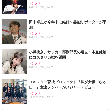
エンタメ
2022.11.27(日) 14:29
田中卓志が今年中に結婚？芸能リポーターが予
測
エンタメ
2022.11.27(日) 13:57
小浜桃奈、サッカー部副部長の過去！本並健治
にコスタリカ戦を質問
エンタメ
2022.11.27(日) 13:05
TBSスター育成プロジェクト『私が女優になる
日＿』輩出メンバーがメジャーデビュー！
エンタメ
2022.11.27(日) 12:21