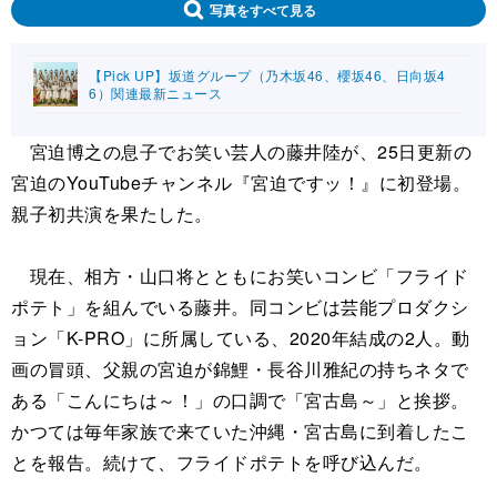
写真をすべて見る
【Pick UP】坂道グループ（乃木坂46、櫻坂46、日向坂4
6）関連最新ニュース
宮迫博之の息子でお笑い芸人の藤井陸が、25日更新の
宮迫のYouTubeチャンネル『宮迫ですッ！』に初登場。
親子初共演を果たした。
現在、相方・山口将とともにお笑いコンビ「フライド
ポテト」を組んでいる藤井。同コンビは芸能プロダクシ
ョン「K-PRO」に所属している、2020年結成の2人。動
画の冒頭、父親の宮迫が錦鯉・長谷川雅紀の持ちネタで
ある「こんにちは～！」の口調で「宮古島～」と挨拶。
かつては毎年家族で来ていた沖縄・宮古島に到着したこ
とを報告。続けて、フライドポテトを呼び込んだ。