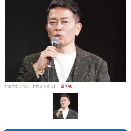
宮迫博之【写真：竹内みちまろ】
全 1 枚