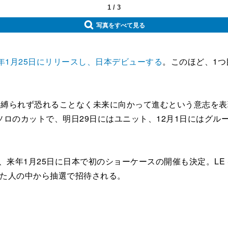
1
/
3
写真をすべて見る
LESS'を来年1月25日にリリースし、日本デビューする
。このほど、1つ目
過去に縛られず恐れることなく未来に向かって進むという意志を
カットで、明日29日にはユニット、12月1日にはグループの
して、来年1月25日に日本で初のショーケースの開催も決定。LE SSERAF
した人の中から抽選で招待される。