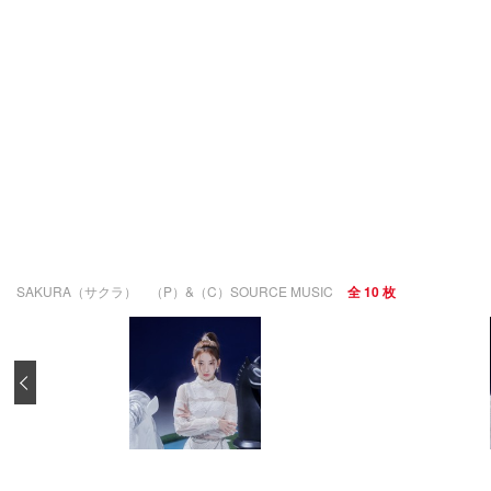
SAKURA（サクラ） （P）&（C）SOURCE MUSIC
全 10 枚
‹