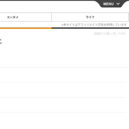
MENU
CLOSE
エンタメ
ライフ
2022.11.28（月）11:21
に
スマートフォン
ガジェット・ツール
その他
映画・ドラマ
韓国・芸能
グルメ
スポーツ
ショッピング
ブログ
その他