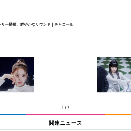
lexa、センサー搭載、鮮やかなサウンド｜チャコール
 跳ね上げ式アームレスト コンパクト 約105度ロッキング pc 事務椅子 360度
X-WT | 31.5型4K UHD・USB Type-C・ホワイト
い捨て 無香料 ホワイト 300枚
チェア 人間工学 疲れない ブラック
X-WT | 27.0型4K UHD・USB Type-C・ホワイト
(84枚) ホワイト(吸収面:ライトブルー)
1
/
3
関連ニュース