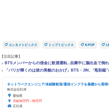
エンタメトピックス
トップトピックス
K-POP
L
【注目記事】
>
BTSメンバーからの借金に飲酒運転...自粛中に脳出血で倒
>
「パリが輝くのは彼の美貌のおかげ」BTS・JIN、“彫刻級
ネットワークエンジニア/未経験歓迎/通信インフラを基礎から習得
株式会社ELM
愛知県
月給30万円～55万円
正社員