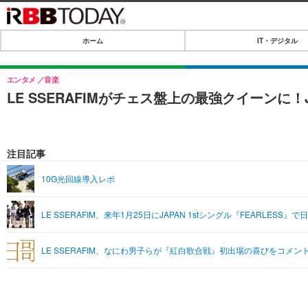
ホーム
IT・デジタル
ホーム
IT・デジタル
エンタメ
音楽
LE SSERAFIMがチェス盤上の最強クイーンに！
IT・デジタルTOP
SPEED TEST
ネタ
エンタメ
注目記事
ショッピング
エンタメTOP
ライフ
10G光回線導入レポ
韓流・K-POP
ライフTOP
リリース一覧
LE SSERAFIM、来年1月25日にJAPAN 1stシングル『FEARLESS
音楽
ペット
プッシュ通知の停止方法
グラビア
その他
LE SSERAFIM、なにわ男子らが『紅白歌合戦』初出場の喜びをコメン
ショッピング