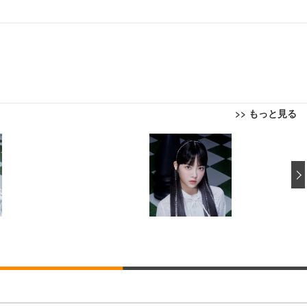
>> もっと見る
回転 座面昇降 強化ナイロン樹脂ベース 通気性メッシュ 在宅ワーク H-WY01