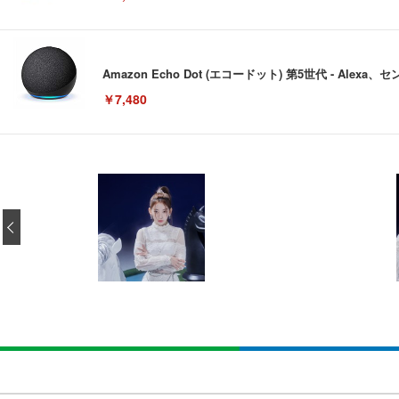
Amazon Echo Dot (エコードット) 第5世代 - A
￥7,480
[EdoErgo] オフィスチェア 椅子 テレワーク 疲れない
EIZO ビジネス向けプレミアムモニター | FlexScan EV3240
Amazonベーシック ペットシーツ 薄型 レギュラー 1回使
(黒網+黒枠+黒足)
‹
￥105,595
￥3,373
￥5,699
SIHOO B100 オフィスチェア／デスクチェア メッシュ
EIZO ビジネス向けプレミアムモニター | FlexScan EV2740
Amazonベーシック ペットシーツ 厚型 ワイド 42枚x2袋
￥27,999
￥109,572
￥3,234