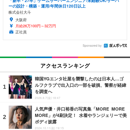
「新卒・27卒」ゲームサーバーエンジニア/未経験OK/サーバ
ーの設計・構築・運用/年間休日120日以上
株式会社大斗
大阪府
月給26万100円～32万円
正社員
Sponsored by
アクセスランキング
韓国YGエンタ社屋を襲撃したのは日本人…ゴ
ルフクラブで出入口の一部を破損、警察が経緯
を調査へ
2026.8.7(金) 18:47
人気声優・井口裕香の写真集「MORE MORE
MORE」が4刷決定！ 水着やランジェリーで美
ボディ披露
2024.10.11(金) 19:15