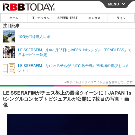
MENU
CLOSE
ホーム
IT・デジタル
SPEED TEST
エンタメ
ライフ
ホーム
注目記事
IT・デジタル
10G光回線導入レポ
IT・デジタルTOP
スマートフォン
SPEED TEST
LE SSERAFIM、来年1月25日にJAPAN 1stシングル『FEARLESS』で
日本デビュー決定
ネタ
ガジェット・ツール
エンタメ
LE SSERAFIM、なにわ男子らが『紅白歌合戦』初出場の喜びをコメ
ショッピング
その他
ント！
エンタメTOP
映画・ドラマ
ライフ
韓流・K-POP
韓国・芸能
ライフTOP
グルメ
リリース一覧
LE SSERAFIMがチェス盤上の最強クイーンに！JAPAN 1s
音楽
スポーツ
ペット
ショッピング
tシングルコンセプトビジュアルが公開に 7枚目の写真・画
プッシュ通知の停止方法
像
グラビア
ブログ
その他
ショッピング
その他