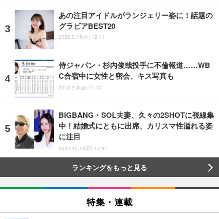
あの注目アイドルがランジェリー姿に！話題の
グラビアBEST20
2022.2.15(火) 12:11
侍ジャパン・杉内俊哉投手に不倫報道……WB
C合宿中に女性と密会、キス写真も
2013.3.8(金) 11:12
BIGBANG・SOL夫妻、久々の2SHOTに視線集
中！結婚式にともに出席、カリスマ性溢れる姿
に注目
2025.10.12(日) 17:47
ランキングをもっと見る
特集・連載