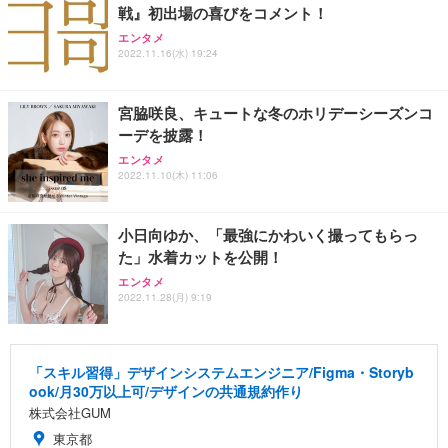
戦』初出場の喜びをコメント！
エンタメ
2022.11.16(水) 19:24
宮脇咲良、キュートな冬のホリデーシーズンコ
ーデを披露！
エンタメ
2022.11.10(木) 11:06
小日向ゆか、「最強にかわいく撮ってもらっ
た」水着カットを公開！
エンタメ
2022.11.28(月) 9:19
「スキル習得」デザインシステムエンジニア/Figma・Storyb
ook/月30万以上可/デザインの共通規約作り
株式会社GUM
東京都