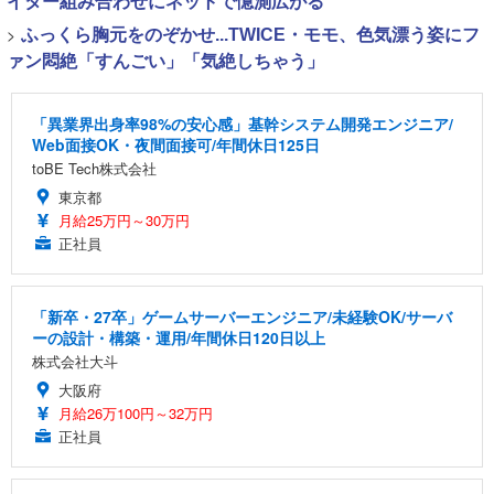
イター組み合わせにネットで憶測広がる
>
ふっくら胸元をのぞかせ...TWICE・モモ、色気漂う姿にフ
ァン悶絶「すんごい」「気絶しちゃう」
「異業界出身率98%の安心感」基幹システム開発エンジニア/
Web面接OK・夜間面接可/年間休日125日
toBE Tech株式会社
東京都
月給25万円～30万円
正社員
「新卒・27卒」ゲームサーバーエンジニア/未経験OK/サーバ
ーの設計・構築・運用/年間休日120日以上
株式会社大斗
大阪府
月給26万100円～32万円
正社員