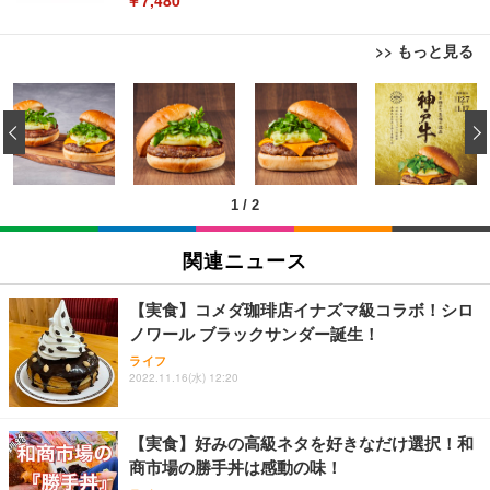
￥7,480
>> もっと見る
[EdoErgo] オフィスチェア 椅子 テレワーク 疲れな
EIZO ビジネス向けプレミアムモニター | FlexScan
Amazonベーシック ペットシーツ 薄型 レギュラー 1
い 跳ね上げ式アームレスト コンパクト 約105度ロッ
EV3240X-WT | 31.5型4K UHD・USB Type-C・ホワ
‹
回使い捨て 無香料 ホワイト 300枚
キング pc 事務椅子 360度回転 座面昇降 強化ナイロ
イト
ン樹脂ベース 通気性メッシュ 在宅ワーク H-WY01
￥3,373
￥5,699
￥105,595
(黒網+黒枠+黒足)
1
/
2
EIZO ビジネス向けプレミアムモニター | FlexScan
SIHOO B100 オフィスチェア／デスクチェア メッシ
Amazonベーシック ペットシーツ 厚型 ワイド 42枚
EV2740X-WT | 27.0型4K UHD・USB Type-C・ホワ
ュチェア 人間工学 疲れない ブラック
x2袋(84枚) ホワイト(吸収面:ライトブルー)
関連ニュース
イト
￥27,999
￥3,234
￥109,572
【実食】コメダ珈琲店イナズマ級コラボ！シロ
ノワール ブラックサンダー誕生！
Sezlife オフィスチェア デスクチェア 疲れない テレ
【純正品】27"ゲーミングモニター DualSense 充電
ネオ・ルーライフ ネオ・オムツ L 中型犬用 26枚入
ライフ
ワーク チェア 強化バックレスト 30度ロッキング機
フック付き（CFI-ZDM1J）
り 単品
2022.11.16(水) 12:20
能 人間工学 椅子 腰サポート 90度跳ね上げ式アーム
レスト 3Dヘッドレスト ハンガー付き 高反発クッシ
￥49,979
￥1,800
￥7,680
ョン PCチェア 通気性メッシュ ゲーミング/勉強/事
【実食】好みの高級ネタを好きなだけ選択！和
務用 おしゃれ パソコンチェア (ブラック)
商市場の勝手丼は感動の味！
Sezlife オフィスチェア デスクチェア 疲れない テレ
【整備済み品】Dell E2724HS 27インチ 液晶モニタ
Smart Basic(スマートベーシック) 【Amazon.co.jp