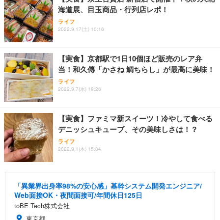
海道展、目玉商品・行列店レポ！
ライフ
2022.9.17(土) 10:16
【実食】京都駅で1日10個ほど販売のレア弁
当！和久傳「かさね 鯛ちらし」が最高に美味！
ライフ
2022.9.7(水) 19:26
【実食】ファミマ新スイーツ！冷やして食べる
デニッシュキューブ、その美味しさは！？
ライフ
2022.9.1(木) 15:04
「異業界出身率98%の安心感」基幹システム開発エンジニア/
Web面接OK・夜間面接可/年間休日125日
toBE Tech株式会社
東京都