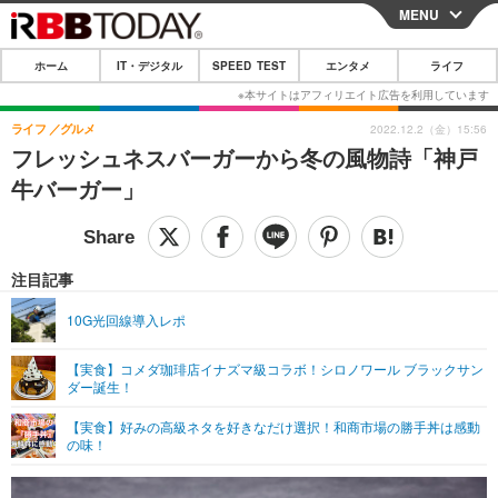
MENU
CLOSE
ホーム
IT・デジタル
SPEED TEST
エンタメ
ライフ
ホーム
IT・デジタル
ライフ
グルメ
2022.12.2（金）15:56
フレッシュネスバーガーから冬の風物詩「神戸
IT・デジタルTOP
スマートフォン
SPEED TEST
牛バーガー」
ネタ
ガジェット・ツール
エンタメ
ショッピング
その他
エンタメTOP
映画・ドラマ
ライフ
注目記事
韓流・K-POP
韓国・芸能
ライフTOP
グルメ
リリース一覧
10G光回線導入レポ
音楽
スポーツ
ペット
ショッピング
プッシュ通知の停止方法
【実食】コメダ珈琲店イナズマ級コラボ！シロノワール ブラックサン
ダー誕生！
グラビア
ブログ
その他
【実食】好みの高級ネタを好きなだけ選択！和商市場の勝手丼は感動
ショッピング
その他
の味！