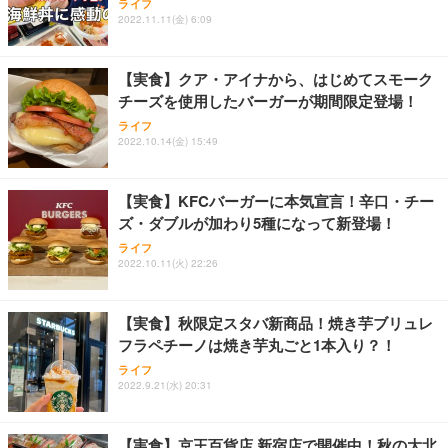
ライフ
ワーク チェア 強化バックレスト 30度ロッキング機
ー フルHD（1920×1080）VA 非光沢 HDMI/DisplayP
限定】 Smart Basic アイリスオーヤマ ペットシーツ
2022.11.11(金) 6:09
能 人間工学 椅子 腰サポート 90度跳ね上げ式アーム
ort/VGA スピーカー内蔵 高さ調整 スイベル VESA対
超厚型 お徳用 ワイド 100枚入 (x 1) (ケース販売)
レスト 3Dヘッドレスト ハンガー付き 高反発クッシ
応 ComfortView ビジネス向け
￥7,680
￥15,800
￥3,670
ョン PCチェア 通気性メッシュ ゲーミング/勉強/事
【実食】クア・アイナから、はじめてスモーク
務用 おしゃれ パソコンチェア (ホワイト)
チーズを使用したバーガーが期間限定登場！
ANDWINT オフィスチェア デスクチェア 肘なし メ
【MiniLED/24.5inch/280Hz/FHD】GRAPHT THE S
アイリスオーヤマ ペットシーツ 超厚型 お徳用 レギ
ッシュ 通気性 ランバーサポート付き 腰サポート ガ
HOOTER Gaming Monitor 24” Essential ゲーミン
ライフ
ュラー 200枚入【Amazon.co.jp限定】
ス圧無段階昇降 360度回転 キャスター付き コンパク
グモニター QD 24.5インチ 1ms FHD 量子ドット 残
2022.10.14(金) 15:49
ト 幅52×奥行58.5×高さ84～96cm テレワーク 在宅
像低減 (3年保証 | 輝点保証 | 日本メーカー)
￥3,731
￥4,139
￥34,980
勤務 ブラック
【実食】KFCバーガーに本気宣言！辛口・チー
ズ・ダブルが加わり5種になって新登場！
ライフ
2022.10.11(火) 22:26
【実食】秋限定スタバ新商品！焼き芋ブリュレ
フラペチーノは焼き芋丸ごと1本入り？！
ライフ
2022.9.21(水) 20:31
【実食】京王百貨店 新宿店で開催中！秋の大北