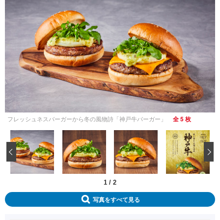
フレッシュネスバーガーから冬の風物詩「神戸牛バーガー」
全 5 枚
‹
1
/
2
写真をすべて見る