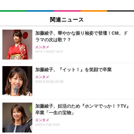
EIZO ビジネス向けプレミアムモニター | FlexScan
SIHOO B100 オフィスチェア／デスクチェア メッシ
Amazonベーシック ペットシーツ 厚型 ワイド 42枚
EV2740X-WT | 27.0型4K UHD・USB Type-C・ホワ
ュチェア 人間工学 疲れない ブラック
x2袋(84枚) ホワイト(吸収面:ライトブルー)
関連ニュース
イト
￥27,999
￥3,234
￥109,572
加藤綾子、華やかな振り袖姿で登壇！CM、ド
ラマの次は歌？？
Sezlife オフィスチェア デスクチェア 疲れない テレ
【純正品】27"ゲーミングモニター DualSense 充電
ネオ・ルーライフ ネオ・オムツ L 中型犬用 26枚入
エンタメ
ワーク チェア 強化バックレスト 30度ロッキング機
2019.1.20(日) 18:01
フック付き（CFI-ZDM1J）
り 単品
能 人間工学 椅子 腰サポート 90度跳ね上げ式アーム
レスト 3Dヘッドレスト ハンガー付き 高反発クッシ
￥49,979
￥1,800
￥7,680
ョン PCチェア 通気性メッシュ ゲーミング/勉強/事
加藤綾子、『イット！』を笑顔で卒業
務用 おしゃれ パソコンチェア (ブラック)
エンタメ
Sezlife オフィスチェア デスクチェア 疲れない テレ
【整備済み品】Dell E2724HS 27インチ 液晶モニタ
Smart Basic(スマートベーシック) 【Amazon.co.jp
2022.9.30(金) 20:38
ワーク チェア 強化バックレスト 30度ロッキング機
ー フルHD（1920×1080）VA 非光沢 HDMI/DisplayP
限定】 Smart Basic アイリスオーヤマ ペットシーツ
能 人間工学 椅子 腰サポート 90度跳ね上げ式アーム
ort/VGA スピーカー内蔵 高さ調整 スイベル VESA対
超厚型 お徳用 ワイド 100枚入 (x 1) (ケース販売)
レスト 3Dヘッドレスト ハンガー付き 高反発クッシ
応 ComfortView ビジネス向け
￥7,680
￥15,800
￥3,670
ョン PCチェア 通気性メッシュ ゲーミング/勉強/事
加藤綾子、妊活のため『ホンマでっか！？TV』
務用 おしゃれ パソコンチェア (ホワイト)
卒業「一生の宝物」
ANDWINT オフィスチェア デスクチェア 肘なし メ
【MiniLED/24.5inch/280Hz/FHD】GRAPHT THE S
アイリスオーヤマ ペットシーツ 超厚型 お徳用 レギ
ッシュ 通気性 ランバーサポート付き 腰サポート ガ
HOOTER Gaming Monitor 24” Essential ゲーミン
エンタメ
ュラー 200枚入【Amazon.co.jp限定】
ス圧無段階昇降 360度回転 キャスター付き コンパク
グモニター QD 24.5インチ 1ms FHD 量子ドット 残
2022.4.7(木) 6:00
ト 幅52×奥行58.5×高さ84～96cm テレワーク 在宅
像低減 (3年保証 | 輝点保証 | 日本メーカー)
￥3,731
￥4,139
￥34,980