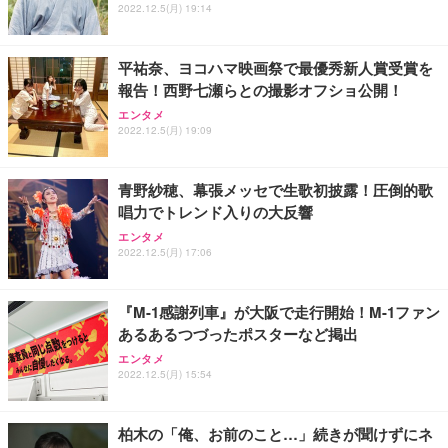
2022.12.5(月) 19:14
平祐奈、ヨコハマ映画祭で最優秀新人賞受賞を
報告！西野七瀬らとの撮影オフショ公開！
エンタメ
2022.12.5(月) 19:09
青野紗穂、幕張メッセで生歌初披露！圧倒的歌
唱力でトレンド入りの大反響
エンタメ
2022.12.5(月) 17:06
『M-1感謝列車』が大阪で走行開始！M-1ファン
あるあるつづったポスターなど掲出
エンタメ
2022.12.5(月) 15:54
柏木の「俺、お前のこと…」続きが聞けずにネ