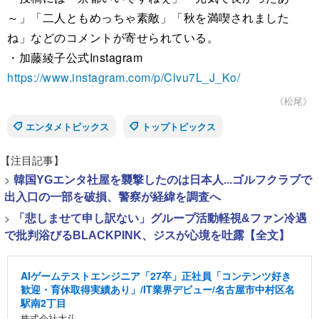
～」「二人ともめっちゃ素敵」「秋を満喫されました
ね」などのコメントが寄せられている。
・加藤綾子公式Instagram
https://www.instagram.com/p/Clvu7L_J_Ko/
《松尾》
エンタメトピックス
トップトピックス
【注目記事】
>
韓国YGエンタ社屋を襲撃したのは日本人...ゴルフクラブで
出入口の一部を破損、警察が経緯を調査へ
>
「悲しませて申し訳ない」グループ活動軽視&ファン冷遇
で批判浴びるBLACKPINK、ジスが心境を吐露【全文】
AIゲームテストエンジニア「27卒」正社員「コンテンツ好き
歓迎・育休取得実績あり」/IT業界デビュー/名古屋市中村区名
駅南2丁目
株式会社大斗