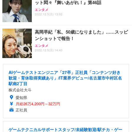
ット悶々『舞いあがれ！』第46話
エンタメ
2022.12.5(月) 13:02
高岡早紀「私、50歳になりました」……スッピ
ンショットで報告！
エンタメ
2022.12.5(月) 14:40
AIゲームテストエンジニア「27卒」正社員「コンテンツ好き
歓迎・育休取得実績あり」/IT業界デビュー/名古屋市中村区名
駅南2丁目
株式会社大斗
愛知県
月給26万4,200円～32万円
正社員
ゲームテクニカルサポートスタッフ/未経験歓迎/駅チカ・ゲー