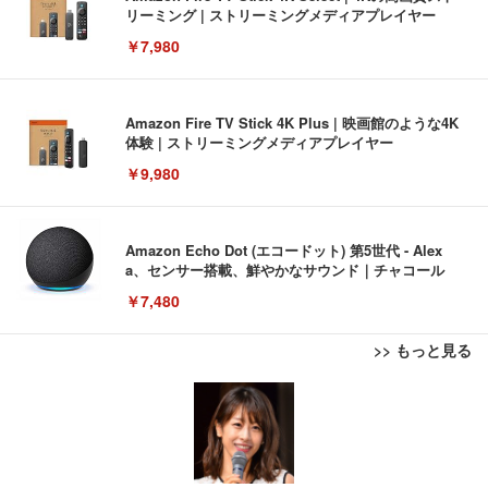
リーミング | ストリーミングメディアプレイヤー
￥7,980
Amazon Fire TV Stick 4K Plus | 映画館のような4K
体験 | ストリーミングメディアプレイヤー
￥9,980
Amazon Echo Dot (エコードット) 第5世代 - Alex
a、センサー搭載、鮮やかなサウンド｜チャコール
￥7,480
>> もっと見る
[EdoErgo] オフィスチェア 椅子 テレワーク 疲れな
EIZO ビジネス向けプレミアムモニター | FlexScan
Amazonベーシック ペットシーツ 薄型 レギュラー 1
い 跳ね上げ式アームレスト コンパクト 約105度ロッ
EV3240X-WT | 31.5型4K UHD・USB Type-C・ホワ
回使い捨て 無香料 ホワイト 300枚
キング pc 事務椅子 360度回転 座面昇降 強化ナイロ
イト
ン樹脂ベース 通気性メッシュ 在宅ワーク H-WY01
￥3,373
￥5,699
￥105,595
(黒網+黒枠+黒足)