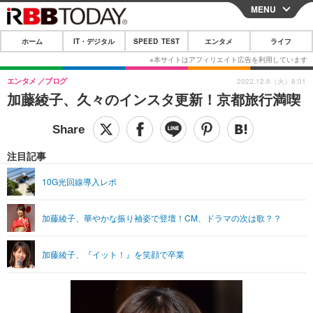
MENU
CLOSE
ホーム
IT・デジタル
SPEED TEST
エンタメ
ライフ
ホーム
IT・デジタル
エンタメ
ブログ
2022.12.6（火）8:01
加藤綾子、久々のインスタ更新！京都旅行満喫
IT・デジタルTOP
スマートフォン
SPEED TEST
ネタ
ガジェット・ツール
エンタメ
注目記事
ショッピング
その他
エンタメTOP
映画・ドラマ
ライフ
10G光回線導入レポ
韓流・K-POP
韓国・芸能
ライフTOP
グルメ
リリース一覧
加藤綾子、華やかな振り袖姿で登壇！CM、ドラマの次は歌？？
音楽
スポーツ
ペット
ショッピング
プッシュ通知の停止方法
グラビア
ブログ
その他
加藤綾子、『イット！』を笑顔で卒業
ショッピング
その他