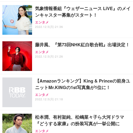
勤務 ブラック
気象情報番組『ウェザーニュース LiVE』のメイ
ンキャスター募集がスタート！
エンタメ
2022.12.5(月) 21:36
藤井風、『第73回NHK紅白歌合戦』出場決定！
エンタメ
2022.12.5(月) 21:26
【Amazonランキング】King & Princeの前身ユ
ニットMr.KINGの1st写真集が1位に！
エンタメ
2022.12.5(月) 21:18
松本潤、有村架純、松嶋菜々子ら大河ドラマ
『どうする家康』の扮装写真が一挙公開に
エンタメ