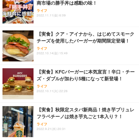
商市場の勝手丼は感動の味！
Sezlife オフィスチェア デスクチェア 疲れない テレ
【整備済み品】Dell E2724HS 27インチ 液晶モニタ
Smart Basic(スマートベーシック) 【Amazon.co.jp
ライフ
ワーク チェア 強化バックレスト 30度ロッキング機
ー フルHD（1920×1080）VA 非光沢 HDMI/DisplayP
限定】 Smart Basic アイリスオーヤマ ペットシーツ
2022.11.11(金) 6:09
能 人間工学 椅子 腰サポート 90度跳ね上げ式アーム
ort/VGA スピーカー内蔵 高さ調整 スイベル VESA対
超厚型 お徳用 ワイド 100枚入 (x 1) (ケース販売)
レスト 3Dヘッドレスト ハンガー付き 高反発クッシ
応 ComfortView ビジネス向け
￥7,680
￥15,800
￥3,670
ョン PCチェア 通気性メッシュ ゲーミング/勉強/事
【実食】クア・アイナから、はじめてスモーク
務用 おしゃれ パソコンチェア (ホワイト)
チーズを使用したバーガーが期間限定登場！
ANDWINT オフィスチェア デスクチェア 肘なし メ
【MiniLED/24.5inch/280Hz/FHD】GRAPHT THE S
アイリスオーヤマ ペットシーツ 超厚型 お徳用 レギ
ッシュ 通気性 ランバーサポート付き 腰サポート ガ
HOOTER Gaming Monitor 24” Essential ゲーミン
ライフ
ュラー 200枚入【Amazon.co.jp限定】
ス圧無段階昇降 360度回転 キャスター付き コンパク
グモニター QD 24.5インチ 1ms FHD 量子ドット 残
2022.10.14(金) 15:49
ト 幅52×奥行58.5×高さ84～96cm テレワーク 在宅
像低減 (3年保証 | 輝点保証 | 日本メーカー)
￥3,731
￥4,139
￥34,980
勤務 ブラック
【実食】KFCバーガーに本気宣言！辛口・チー
ズ・ダブルが加わり5種になって新登場！
ライフ
2022.10.11(火) 22:26
【実食】秋限定スタバ新商品！焼き芋ブリュレ
フラペチーノは焼き芋丸ごと1本入り？！
ライフ
2022.9.21(水) 20:31