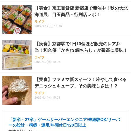
【実食】京王百貨店 新宿店で開催中！秋の大北
海道展、目玉商品・行列店レポ！
ライフ
2022.9.17(土) 10:16
【実食】京都駅で1日10個ほど販売のレア弁
当！和久傳「かさね 鯛ちらし」が最高に美味！
ライフ
2022.9.7(水) 19:26
【実食】ファミマ新スイーツ！冷やして食べる
デニッシュキューブ、その美味しさは！？
ライフ
2022.9.1(木) 15:04
「新卒・27卒」ゲームサーバーエンジニア/未経験OK/サーバ
ーの設計・構築・運用/年間休日120日以上