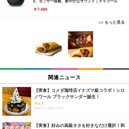
a、センサー搭載、鮮やかなサウンド｜チャコール
￥7,480
>> もっと見る
[EdoErgo] オフィスチェア 椅子 テレワーク 疲れな
EIZO ビジネス向けプレミアムモニター | FlexScan
Amazonベーシック ペットシーツ 薄型 レギュラー 1
い 跳ね上げ式アームレスト コンパクト 約105度ロッ
EV3240X-WT | 31.5型4K UHD・USB Type-C・ホワ
回使い捨て 無香料 ホワイト 300枚
キング pc 事務椅子 360度回転 座面昇降 強化ナイロ
イト
ン樹脂ベース 通気性メッシュ 在宅ワーク H-WY01
￥3,373
￥5,699
￥105,595
(黒網+黒枠+黒足)
EIZO ビジネス向けプレミアムモニター | FlexScan
SIHOO B100 オフィスチェア／デスクチェア メッシ
Amazonベーシック ペットシーツ 厚型 ワイド 42枚
EV2740X-WT | 27.0型4K UHD・USB Type-C・ホワ
ュチェア 人間工学 疲れない ブラック
x2袋(84枚) ホワイト(吸収面:ライトブルー)
関連ニュース
イト
￥27,999
￥3,234
￥109,572
【実食】コメダ珈琲店イナズマ級コラボ！シロ
ノワール ブラックサンダー誕生！
Sezlife オフィスチェア デスクチェア 疲れない テレ
【純正品】27"ゲーミングモニター DualSense 充電
ネオ・ルーライフ ネオ・オムツ L 中型犬用 26枚入
ライフ
ワーク チェア 強化バックレスト 30度ロッキング機
2022.11.16(水) 12:20
フック付き（CFI-ZDM1J）
り 単品
能 人間工学 椅子 腰サポート 90度跳ね上げ式アーム
レスト 3Dヘッドレスト ハンガー付き 高反発クッシ
￥49,979
￥1,800
￥7,680
ョン PCチェア 通気性メッシュ ゲーミング/勉強/事
【実食】好みの高級ネタを好きなだけ選択！和
務用 おしゃれ パソコンチェア (ブラック)