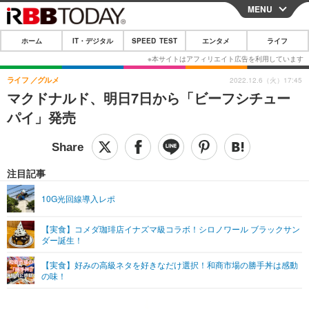
MENU
CLOSE
ホーム
IT・デジタル
SPEED TEST
エンタメ
ライフ
ホーム
IT・デジタル
ライフ
グルメ
2022.12.6（火）17:45
マクドナルド、明日7日から「ビーフシチュー
IT・デジタルTOP
スマートフォン
SPEED TEST
パイ」発売
ネタ
ガジェット・ツール
エンタメ
ショッピング
その他
エンタメTOP
映画・ドラマ
ライフ
注目記事
韓流・K-POP
韓国・芸能
ライフTOP
グルメ
リリース一覧
10G光回線導入レポ
音楽
スポーツ
ペット
ショッピング
プッシュ通知の停止方法
【実食】コメダ珈琲店イナズマ級コラボ！シロノワール ブラックサン
ダー誕生！
グラビア
ブログ
その他
【実食】好みの高級ネタを好きなだけ選択！和商市場の勝手丼は感動
ショッピング
その他
の味！