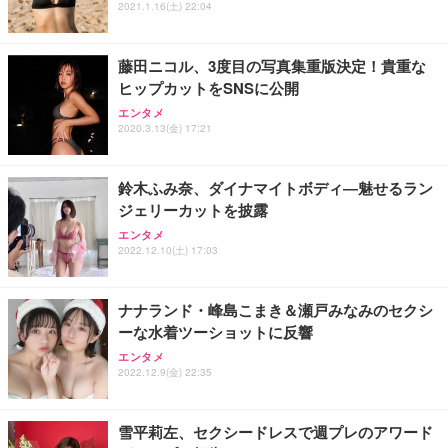
2021.1.16(土) 22:04
藤田ニコル、3度目の写真集重版決定！貴重な
ヒップカットをSNSに公開
エンタメ
2020.3.13(金) 17:21
鈴木ふみ奈、ダイナマイトボディ―魅せるラン
ジェリーカットを披露
エンタメ
2022.12.10(土) 17:03
ナナランド・峰島こまき＆瀬戸みなみのセクシ
ーな水着ツーショットに反響
エンタメ
2022.12.9(金) 22:35
雪平莉左、セクシードレスで週プレのアワード