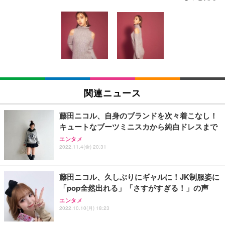
[EdoErgo] オフィスチェア 椅子 テレワーク 疲れな
EIZO ビジネス向けプレミアムモニター | FlexScan
Amazonベーシック ペットシーツ 薄型 レギュラー 1
い 跳ね上げ式アームレスト コンパクト 約105度ロッ
EV3240X-WT | 31.5型4K UHD・USB Type-C・ホワ
回使い捨て 無香料 ホワイト 300枚
キング pc 事務椅子 360度回転 座面昇降 強化ナイロ
イト
ン樹脂ベース 通気性メッシュ 在宅ワーク H-WY01
￥3,373
￥5,699
￥105,595
(黒網+黒枠+黒足)
EIZO ビジネス向けプレミアムモニター | FlexScan
SIHOO B100 オフィスチェア／デスクチェア メッシ
Amazonベーシック ペットシーツ 厚型 ワイド 42枚
EV2740X-WT | 27.0型4K UHD・USB Type-C・ホワ
ュチェア 人間工学 疲れない ブラック
x2袋(84枚) ホワイト(吸収面:ライトブルー)
関連ニュース
イト
￥27,999
￥3,234
￥109,572
藤田ニコル、自身のブランドを次々着こなし！
キュートなブーツミニスカから純白ドレスまで
Sezlife オフィスチェア デスクチェア 疲れない テレ
【純正品】27"ゲーミングモニター DualSense 充電
ネオ・ルーライフ ネオ・オムツ L 中型犬用 26枚入
エンタメ
ワーク チェア 強化バックレスト 30度ロッキング機
フック付き（CFI-ZDM1J）
り 単品
2022.11.4(金) 20:31
能 人間工学 椅子 腰サポート 90度跳ね上げ式アーム
レスト 3Dヘッドレスト ハンガー付き 高反発クッシ
￥49,979
￥1,800
￥7,680
ョン PCチェア 通気性メッシュ ゲーミング/勉強/事
藤田ニコル、久しぶりにギャルに！JK制服姿に
務用 おしゃれ パソコンチェア (ブラック)
「pop全然出れる」「さすがすぎる！」の声
Sezlife オフィスチェア デスクチェア 疲れない テレ
【整備済み品】Dell E2724HS 27インチ 液晶モニタ
Smart Basic(スマートベーシック) 【Amazon.co.jp
エンタメ
ワーク チェア 強化バックレスト 30度ロッキング機
ー フルHD（1920×1080）VA 非光沢 HDMI/DisplayP
限定】 Smart Basic アイリスオーヤマ ペットシーツ
2022.10.10(月) 18:23
能 人間工学 椅子 腰サポート 90度跳ね上げ式アーム
ort/VGA スピーカー内蔵 高さ調整 スイベル VESA対
超厚型 お徳用 ワイド 100枚入 (x 1) (ケース販売)
レスト 3Dヘッドレスト ハンガー付き 高反発クッシ
応 ComfortView ビジネス向け