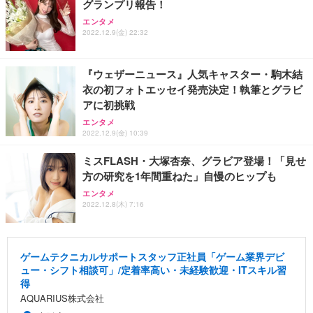
グランプリ報告！
エンタメ
2022.12.9(金) 22:32
『ウェザーニュース』人気キャスター・駒木結
衣の初フォトエッセイ発売決定！執筆とグラビ
アに初挑戦
エンタメ
2022.12.9(金) 10:39
ミスFLASH・大塚杏奈、グラビア登場！「見せ
方の研究を1年間重ねた」自慢のヒップも
エンタメ
2022.12.8(木) 7:16
ゲームテクニカルサポートスタッフ正社員「ゲーム業界デビ
ュー・シフト相談可」/定着率高い・未経験歓迎・ITスキル習
得
AQUARIUS株式会社