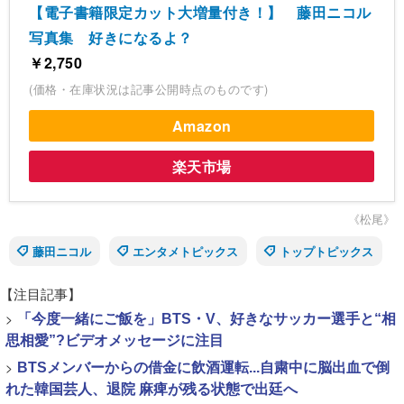
【電子書籍限定カット大増量付き！】 藤田ニコル
写真集 好きになるよ？
￥2,750
(価格・在庫状況は記事公開時点のものです)
Amazon
楽天市場
《松尾》
藤田ニコル
エンタメトピックス
トップトピックス
【注目記事】
>
「今度一緒にご飯を」BTS・V、好きなサッカー選手と“相
思相愛”?ビデオメッセージに注目
>
BTSメンバーからの借金に飲酒運転...自粛中に脳出血で倒
れた韓国芸人、退院 麻痺が残る状態で出廷へ