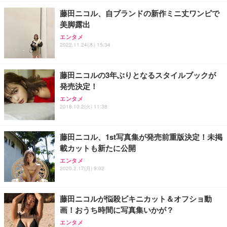
￥7,680
￥15,800
￥3,670
ョン PCチェア 通気性メッシュ ゲーミング/勉強/事
藤田ニコル、自ブランドの新作ミニ丈ワンピで
務用 おしゃれ パソコンチェア (ホワイト)
美脚露出
ANDWINT オフィスチェア デスクチェア 肘なし メ
【MiniLED/24.5inch/280Hz/FHD】GRAPHT THE S
アイリスオーヤマ ペットシーツ 超厚型 お徳用 レギ
ッシュ 通気性 ランバーサポート付き 腰サポート ガ
HOOTER Gaming Monitor 24” Essential ゲーミン
エンタメ
ュラー 200枚入【Amazon.co.jp限定】
ス圧無段階昇降 360度回転 キャスター付き コンパク
グモニター QD 24.5インチ 1ms FHD 量子ドット 残
2022.11.24(木) 15:34
ト 幅52×奥行58.5×高さ84～96cm テレワーク 在宅
像低減 (3年保証 | 輝点保証 | 日本メーカー)
￥3,731
￥4,139
￥34,980
勤務 ブラック
藤田ニコルの3年ぶりとなるスタイルブックが
発売決定！
エンタメ
2018.10.2(火) 11:38
藤田ニコル、1st写真集が発売前重版決定！未掲
載カットも新たに公開
エンタメ
2020.2.17(月) 9:02
藤田ニコルが悩殺ビキニカット＆オフショ動
画！おうち時間に写真集いかが？
エンタメ