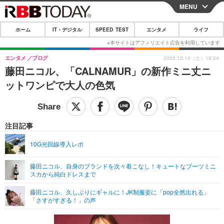
MENU
CLOSE
ホーム
IT・デジタル
SPEED TEST
エンタメ
ライフ
ホーム
IT・デジタル
エンタメ
ブログ
2022.12.10（土）18:24
藤田ニコル、「CALNAMUR」の新作ミニ丈ニ
IT・デジタルTOP
スマートフォン
SPEED TEST
ットワンピで大人の色気
ネタ
ガジェット・ツール
エンタメ
ショッピング
その他
エンタメTOP
映画・ドラマ
ライフ
注目記事
韓流・K-POP
韓国・芸能
ライフTOP
グルメ
リリース一覧
10G光回線導入レポ
音楽
スポーツ
ペット
ショッピング
プッシュ通知の停止方法
藤田ニコル、自身のブランドを次々着こなし！キュートなブーツミニ
スカから純白ドレスまで
グラビア
ブログ
その他
藤田ニコル、久しぶりにギャルに！JK制服姿に「pop全然出れる」
ショッピング
その他
「さすがすぎる！」の声