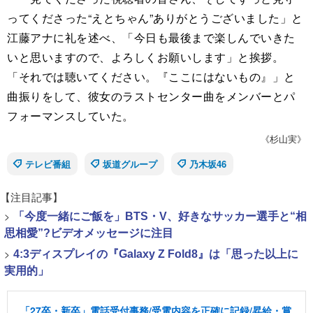
ってくださった“えとちゃん”ありがとうございました」と
江藤アナに礼を述べ、「今日も最後まで楽しんでいきた
いと思いますので、よろしくお願いします」と挨拶。
「それでは聴いてください。『ここにはないもの』」と
曲振りをして、彼女のラストセンター曲をメンバーとパ
フォーマンスしていた。
《杉山実》
テレビ番組
坂道グループ
乃木坂46
【注目記事】
>
「今度一緒にご飯を」BTS・V、好きなサッカー選手と“相
思相愛”?ビデオメッセージに注目
>
4:3ディスプレイの『Galaxy Z Fold8』は「思った以上に
実用的」
「27卒・新卒」電話受付事務/受電内容を正確に記録/昇給・賞