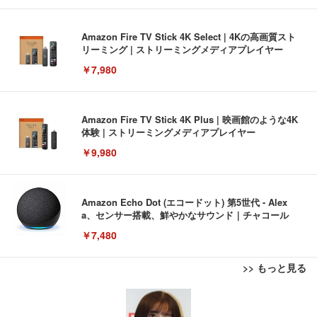
Amazon Fire TV Stick 4K Select | 4Kの高画質スト
リーミング | ストリーミングメディアプレイヤー
￥7,980
Amazon Fire TV Stick 4K Plus | 映画館のような4K
体験 | ストリーミングメディアプレイヤー
￥9,980
Amazon Echo Dot (エコードット) 第5世代 - Alex
a、センサー搭載、鮮やかなサウンド｜チャコール
￥7,480
>> もっと見る
[EdoErgo] オフィスチェア 椅子 テレワーク 疲れな
EIZO ビジネス向けプレミアムモニター | FlexScan
Amazonベーシック ペットシーツ 薄型 レギュラー 1
い 跳ね上げ式アームレスト コンパクト 約105度ロッ
EV3240X-WT | 31.5型4K UHD・USB Type-C・ホワ
回使い捨て 無香料 ホワイト 300枚