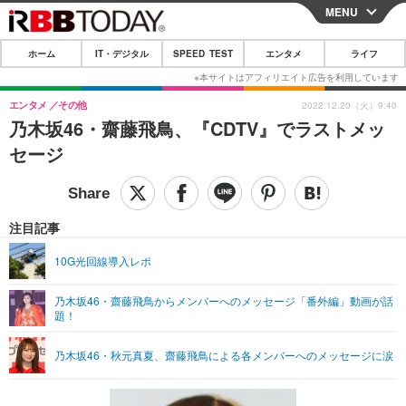
MENU
CLOSE
ホーム
IT・デジタル
SPEED TEST
エンタメ
ライフ
ホーム
IT・デジタル
エンタメ
その他
2022.12.20（火）9:40
乃木坂46・齋藤飛鳥、『CDTV』でラストメッ
IT・デジタルTOP
スマートフォン
SPEED TEST
セージ
ネタ
ガジェット・ツール
エンタメ
ショッピング
その他
エンタメTOP
映画・ドラマ
ライフ
注目記事
韓流・K-POP
韓国・芸能
ライフTOP
グルメ
リリース一覧
10G光回線導入レポ
音楽
スポーツ
ペット
ショッピング
プッシュ通知の停止方法
乃木坂46・齋藤飛鳥からメンバーへのメッセージ「番外編」動画が話
題！
グラビア
ブログ
その他
ショッピング
その他
乃木坂46・秋元真夏、齋藤飛鳥による各メンバーへのメッセージに涙