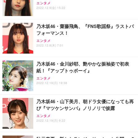
ッシュ 通気性 ランバーサポート付き 腰サポート ガ
HOOTER Gaming Monitor 24” Essential ゲーミン
エンタメ
ュラー 200枚入【Amazon.co.jp限定】
ス圧無段階昇降 360度回転 キャスター付き コンパク
グモニター QD 24.5インチ 1ms FHD 量子ドット 残
2022.12.9(金) 15:22
ト 幅52×奥行58.5×高さ84～96cm テレワーク 在宅
像低減 (3年保証 | 輝点保証 | 日本メーカー)
￥3,731
￥4,139
￥34,980
勤務 ブラック
乃木坂46・齋藤飛鳥、『FNS歌謡祭』ラストパ
フォーマンス！
エンタメ
2022.12.8(木) 7:01
乃木坂46・金川紗耶、艶やかな振袖姿で初表
紙！『アップトゥボーイ』
エンタメ
2022.12.19(月) 19:38
乃木坂46・山下美月、朝ドラ女優になっても再
び『マツケンサンバ』ノリノリで披露
エンタメ
2022.12.19(月) 9:22