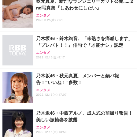
秋元真夏、新たなランジェリーカット公開......2
nd写真集『しあわせにしたい』
エンタメ
2020.3.25(水) 7:51
乃木坂46・鈴木絢音、「未熟さを痛感します」
『プレバト！！』俳句で「才能ナシ」認定
エンタメ
2022.12.16(金) 9:17
乃木坂46・秋元真夏、メンバーと鍋パ報
告！“いいね！”多数！
エンタメ
2022.12.15(木) 17:07
乃木坂46・中西アルノ、成人式の前撮り報告！
美しい振袖姿を披露
エンタメ
2022.12.15(木) 13:50