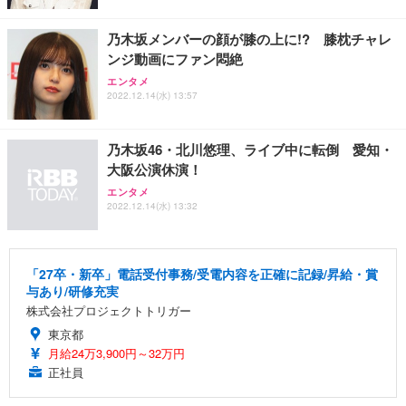
乃木坂メンバーの顔が膝の上に!? 膝枕チャレ
ンジ動画にファン悶絶
エンタメ
2022.12.14(水) 13:57
乃木坂46・北川悠理、ライブ中に転倒 愛知・
大阪公演休演！
エンタメ
2022.12.14(水) 13:32
「27卒・新卒」電話受付事務/受電内容を正確に記録/昇給・賞
与あり/研修充実
株式会社プロジェクトトリガー
東京都
月給24万3,900円～32万円
正社員