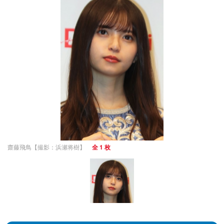
齋藤飛鳥【撮影：浜瀬将樹】
全 1 枚