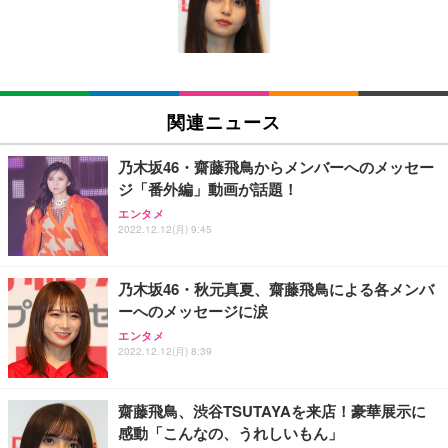
キング pc 事務椅子 360度回転 座面昇降 強化ナイロ
イト
ン樹脂ベース 通気性メッシュ 在宅ワーク H-WY01
￥3,373
￥5,699
￥105,595
(黒網+黒枠+黒足)
EIZO ビジネス向けプレミアムモニター | FlexScan
SIHOO B100 オフィスチェア／デスクチェア メッシ
Amazonベーシック ペットシーツ 厚型 ワイド 42枚
EV2740X-WT | 27.0型4K UHD・USB Type-C・ホワ
ュチェア 人間工学 疲れない ブラック
x2袋(84枚) ホワイト(吸収面:ライトブルー)
関連ニュース
イト
￥27,999
￥3,234
￥109,572
乃木坂46・齋藤飛鳥からメンバーへのメッセー
ジ「番外編」動画が話題！
Sezlife オフィスチェア デスクチェア 疲れない テレ
【純正品】27"ゲーミングモニター DualSense 充電
ネオ・ルーライフ ネオ・オムツ L 中型犬用 26枚入
エンタメ
ワーク チェア 強化バックレスト 30度ロッキング機
フック付き（CFI-ZDM1J）
り 単品
2022.12.12(月) 9:45
能 人間工学 椅子 腰サポート 90度跳ね上げ式アーム
レスト 3Dヘッドレスト ハンガー付き 高反発クッシ
￥49,979
￥1,800
￥7,680
ョン PCチェア 通気性メッシュ ゲーミング/勉強/事
乃木坂46・秋元真夏、齋藤飛鳥による各メンバ
務用 おしゃれ パソコンチェア (ブラック)
ーへのメッセージに涙
Sezlife オフィスチェア デスクチェア 疲れない テレ
【整備済み品】Dell E2724HS 27インチ 液晶モニタ
Smart Basic(スマートベーシック) 【Amazon.co.jp
エンタメ
ワーク チェア 強化バックレスト 30度ロッキング機
ー フルHD（1920×1080）VA 非光沢 HDMI/DisplayP
限定】 Smart Basic アイリスオーヤマ ペットシーツ
2022.12.12(月) 8:39
能 人間工学 椅子 腰サポート 90度跳ね上げ式アーム
ort/VGA スピーカー内蔵 高さ調整 スイベル VESA対
超厚型 お徳用 ワイド 100枚入 (x 1) (ケース販売)
レスト 3Dヘッドレスト ハンガー付き 高反発クッシ
応 ComfortView ビジネス向け
￥7,680
￥15,800
￥3,670
ョン PCチェア 通気性メッシュ ゲーミング/勉強/事
齋藤飛鳥、渋谷TSUTAYAを来店！豪華展示に
務用 おしゃれ パソコンチェア (ホワイト)
感動「こんなの、うれしいもん」
ANDWINT オフィスチェア デスクチェア 肘なし メ
【MiniLED/24.5inch/280Hz/FHD】GRAPHT THE S
アイリスオーヤマ ペットシーツ 超厚型 お徳用 レギ