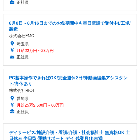
正社員
8月8日～8月16日までのお盆期間中も毎日電話で受付中!/工場/
製造
株式会社FMC
埼玉県
月給22万円～23万円
正社員
PC基本操作できればOK!完全週休2日制/動画編集アシスタン
ト/育休あり
株式会社RIOT
愛知県
月給25万2,500円～60万円
正社員
デイサービス/施設介護・看護/介護・社会福祉士 無資格OK 土
日休み 半日型·運動サポート デイ 残業月1h未満