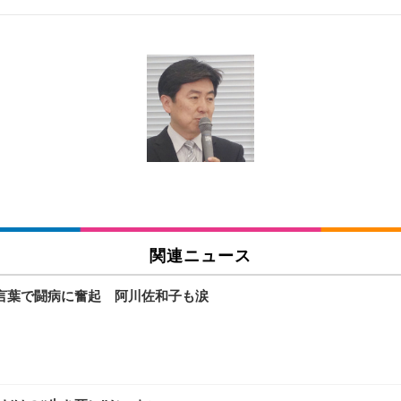
 跳ね上げ式アームレスト コンパクト 約105度ロッキング pc 事務椅子 360度
X-WT | 31.5型4K UHD・USB Type-C・ホワイト
い捨て 無香料 ホワイト 300枚
チェア 人間工学 疲れない ブラック
X-WT | 27.0型4K UHD・USB Type-C・ホワイト
(84枚) ホワイト(吸収面:ライトブルー)
関連ニュース
ワーク チェア 強化バックレスト 30度ロッキング機能 人間工学 椅子 腰サポー
付き（CFI-ZDM1J）
品
言葉で闘病に奮起 阿川佐和子も涙
 おしゃれ パソコンチェア (ブラック)
ワーク チェア 強化バックレスト 30度ロッキング機能 人間工学 椅子 腰サポー
D（1920×1080）VA 非光沢 HDMI/DisplayPort/VGA スピーカー内蔵 
限定】 Smart Basic アイリスオーヤマ ペットシーツ 超厚型 お徳用 ワイド 100枚入 