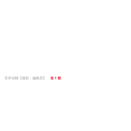
笠井信輔【撮影：編集部】
全 1 枚