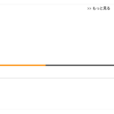
>> もっと見る
回転 座面昇降 強化ナイロン樹脂ベース 通気性メッシュ 在宅ワーク H-WY01
ト 90度跳ね上げ式アームレスト 3Dヘッドレスト ハンガー付き 高反発クッ
ト 90度跳ね上げ式アームレスト 3Dヘッドレスト ハンガー付き 高反発クッ
高さ調整 スイベル VESA対応 ComfortView ビジネス向け
(x 1) (ケース販売)