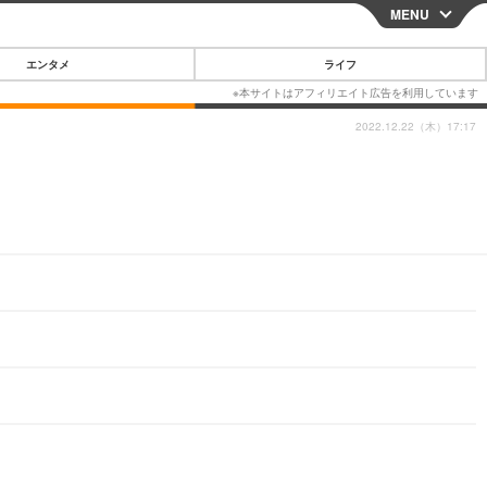
MENU
CLOSE
エンタメ
ライフ
2022.12.22（木）17:17
スマートフォン
ガジェット・ツール
その他
映画・ドラマ
韓国・芸能
グルメ
スポーツ
ショッピング
ブログ
その他