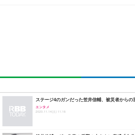
[EdoErgo] オフィスチェア 椅子 テレワーク 疲れない
EIZO ビジネス向けプレミアムモニター | FlexScan EV3240
Amazonベーシック ペットシーツ 薄型 レギュラー 1回使
(黒網+黒枠+黒足)
￥105,595
￥3,373
￥5,699
SIHOO B100 オフィスチェア／デスクチェア メッシュ
EIZO ビジネス向けプレミアムモニター | FlexScan EV2740
Amazonベーシック ペットシーツ 厚型 ワイド 42枚x2袋
￥27,999
￥109,572
￥3,234
Sezlife オフィスチェア デスクチェア 疲れない テレ
【純正品】27"ゲーミングモニター DualSense 充電フック
ネオ・ルーライフ ネオ・オムツ L 中型犬用 26枚入り 単
ステージ4のガンだった笠井信輔、被災者からの
ション PCチェア 通気性メッシュ ゲーミング/勉強/事務用
￥49,979
￥1,800
エンタメ
￥7,680
2020.11.14(土) 11:16
Sezlife オフィスチェア デスクチェア 疲れない テレ
【整備済み品】Dell E2724HS 27インチ 液晶モニター フルH
Smart Basic(スマートベーシック) 【Amazon.co.jp