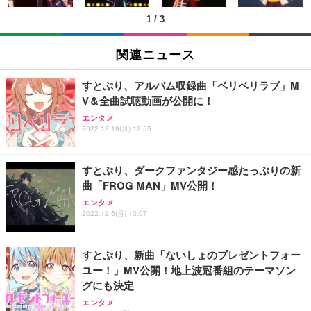
1
/
3
EIZO ビジネス向けプレミアムモニター | FlexScan
SIHOO B100 オフィスチェア／デスクチェア メッシ
Amazonベーシック ペットシーツ 厚型 ワイド 42枚
EV2740X-WT | 27.0型4K UHD・USB Type-C・ホワ
ュチェア 人間工学 疲れない ブラック
x2袋(84枚) ホワイト(吸収面:ライトブルー)
関連ニュース
イト
￥27,999
￥3,234
￥109,572
すとぷり、アルバム収録曲「ベリベリラブ」M
V＆全曲試聴動画が公開に！
Sezlife オフィスチェア デスクチェア 疲れない テレ
【純正品】27"ゲーミングモニター DualSense 充電
ネオ・ルーライフ ネオ・オムツ L 中型犬用 26枚入
エンタメ
ワーク チェア 強化バックレスト 30度ロッキング機
2022.12.19(月) 12:55
フック付き（CFI-ZDM1J）
り 単品
能 人間工学 椅子 腰サポート 90度跳ね上げ式アーム
レスト 3Dヘッドレスト ハンガー付き 高反発クッシ
￥49,979
￥1,800
￥7,680
ョン PCチェア 通気性メッシュ ゲーミング/勉強/事
すとぷり、ダークファンタジー感たっぷりの新
務用 おしゃれ パソコンチェア (ブラック)
曲「FROG MAN」MV公開！
Sezlife オフィスチェア デスクチェア 疲れない テレ
【整備済み品】Dell E2724HS 27インチ 液晶モニタ
Smart Basic(スマートベーシック) 【Amazon.co.jp
エンタメ
ワーク チェア 強化バックレスト 30度ロッキング機
ー フルHD（1920×1080）VA 非光沢 HDMI/DisplayP
限定】 Smart Basic アイリスオーヤマ ペットシーツ
2022.12.5(月) 13:07
能 人間工学 椅子 腰サポート 90度跳ね上げ式アーム
ort/VGA スピーカー内蔵 高さ調整 スイベル VESA対
超厚型 お徳用 ワイド 100枚入 (x 1) (ケース販売)
レスト 3Dヘッドレスト ハンガー付き 高反発クッシ
応 ComfortView ビジネス向け
￥7,680
￥15,800
￥3,670
ョン PCチェア 通気性メッシュ ゲーミング/勉強/事
すとぷり、新曲「ないしょのプレゼントフォー
務用 おしゃれ パソコンチェア (ホワイト)
ユー！」MV公開！地上波冠番組のテーマソン
ANDWINT オフィスチェア デスクチェア 肘なし メ
【MiniLED/24.5inch/280Hz/FHD】GRAPHT THE S
アイリスオーヤマ ペットシーツ 超厚型 お徳用 レギ
グにも決定
ッシュ 通気性 ランバーサポート付き 腰サポート ガ
HOOTER Gaming Monitor 24” Essential ゲーミン
ュラー 200枚入【Amazon.co.jp限定】
ス圧無段階昇降 360度回転 キャスター付き コンパク
グモニター QD 24.5インチ 1ms FHD 量子ドット 残
エンタメ