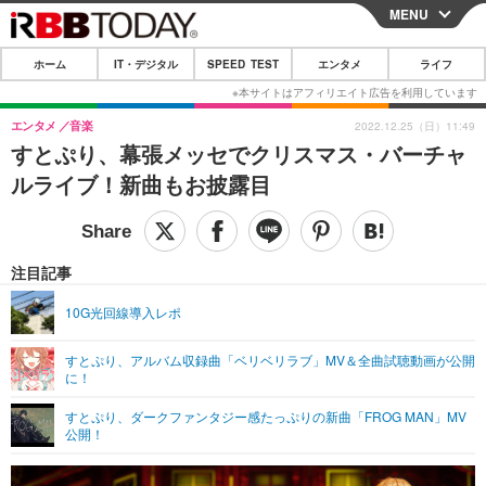
MENU
CLOSE
ホーム
IT・デジタル
SPEED TEST
エンタメ
ライフ
ホーム
IT・デジタル
エンタメ
音楽
2022.12.25（日）11:49
すとぷり、幕張メッセでクリスマス・バーチャ
IT・デジタルTOP
スマートフォン
SPEED TEST
ルライブ！新曲もお披露目
ネタ
ガジェット・ツール
エンタメ
ショッピング
その他
エンタメTOP
映画・ドラマ
ライフ
注目記事
韓流・K-POP
韓国・芸能
ライフTOP
グルメ
リリース一覧
10G光回線導入レポ
音楽
スポーツ
ペット
ショッピング
プッシュ通知の停止方法
すとぷり、アルバム収録曲「ベリベリラブ」MV＆全曲試聴動画が公開
に！
グラビア
ブログ
その他
すとぷり、ダークファンタジー感たっぷりの新曲「FROG MAN」MV
ショッピング
その他
公開！