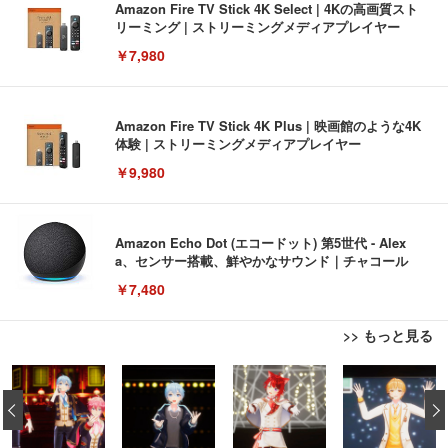
Amazon Fire TV Stick 4K Select | 4Kの高画質スト
リーミング | ストリーミングメディアプレイヤー
￥7,980
Amazon Fire TV Stick 4K Plus | 映画館のような4K
体験 | ストリーミングメディアプレイヤー
￥9,980
Amazon Echo Dot (エコードット) 第5世代 - Alex
a、センサー搭載、鮮やかなサウンド｜チャコール
￥7,480
>> もっと見る
[EdoErgo] オフィスチェア 椅子 テレワーク 疲れな
EIZO ビジネス向けプレミアムモニター | FlexScan
Amazonベーシック ペットシーツ 薄型 レギュラー 1
い 跳ね上げ式アームレスト コンパクト 約105度ロッ
EV3240X-WT | 31.5型4K UHD・USB Type-C・ホワ
‹
回使い捨て 無香料 ホワイト 300枚
キング pc 事務椅子 360度回転 座面昇降 強化ナイロ
イト
ン樹脂ベース 通気性メッシュ 在宅ワーク H-WY01
￥3,373
￥5,699
￥105,595
(黒網+黒枠+黒足)