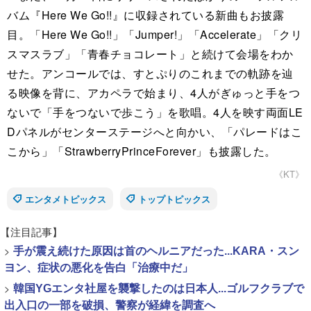
バム『Here We Go!!』に収録されている新曲もお披露
目。「Here We Go!!」「Jumper!」「Accelerate」「クリ
スマスラブ」「青春チョコレート」と続けて会場をわか
せた。アンコールでは、すとぷりのこれまでの軌跡を辿
る映像を背に、アカペラで始まり、4人がぎゅっと手をつ
ないで「手をつないで歩こう」を歌唱。4人を映す両面LE
Dパネルがセンターステージへと向かい、「パレードはこ
こから」「StrawberryPrinceForever」も披露した。
《KT》
エンタメトピックス
トップトピックス
【注目記事】
>
手が震え続けた原因は首のヘルニアだった...KARA・スン
ヨン、症状の悪化を告白「治療中だ」
>
韓国YGエンタ社屋を襲撃したのは日本人...ゴルフクラブで
出入口の一部を破損、警察が経緯を調査へ