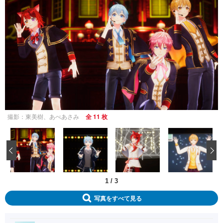
撮影：東美樹、あべあさみ
全 11 枚
‹
1
/
3
写真をすべて見る