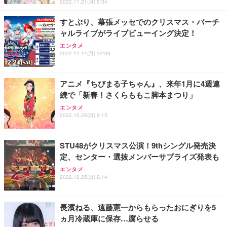
ト 幅52×奥行58.5×高さ84～96cm テレワーク 在宅
像低減 (3年保証 | 輝点保証 | 日本メーカー)
￥3,731
2022.11.21(月) 9:34
￥4,139
￥34,980
勤務 ブラック
すとぷり、幕張メッセでのクリスマス・バーチ
ャルライブがライブビューイング決定！
エンタメ
2022.11.14(月) 12:09
アニメ『ちびまる子ちゃん』、来年1月に4週連
続で「新春！さくらももこ脚本まつり」
エンタメ
2022.12.25(日) 9:15
STU48がクリスマス公演！9thシングル発売決
定、センター・選抜メンバーサプライズ発表も
エンタメ
2022.12.25(日) 9:14
長濱ねる、遠藤憲一からもらったおにぎりを5
ヵ月冷蔵庫に保存…腐らせる