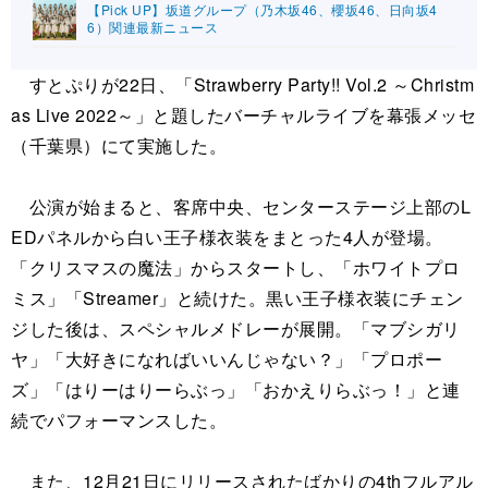
【Pick UP】坂道グループ（乃木坂46、櫻坂46、日向坂4
6）関連最新ニュース
すとぷりが22日、「Strawberry Party!! Vol.2 ～Christm
as Live 2022～」と題したバーチャルライブを幕張メッセ
（千葉県）にて実施した。
公演が始まると、客席中央、センターステージ上部のL
EDパネルから白い王子様衣装をまとった4人が登場。
「クリスマスの魔法」からスタートし、「ホワイトプロ
ミス」「Streamer」と続けた。黒い王子様衣装にチェン
ジした後は、スペシャルメドレーが展開。「マブシガリ
ヤ」「大好きになればいいんじゃない？」「プロポー
ズ」「はりーはりーらぶっ」「おかえりらぶっ！」と連
続でパフォーマンスした。
また、12月21日にリリースされたばかりの4thフルアル