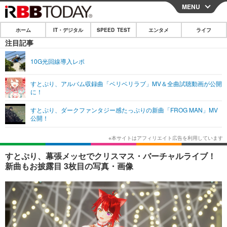
MENU
CLOSE
ホーム
IT・デジタル
SPEED TEST
エンタメ
ライフ
ホーム
注目記事
IT・デジタル
10G光回線導入レポ
IT・デジタルTOP
スマートフォン
SPEED TEST
すとぷり、アルバム収録曲「ベリベリラブ」MV＆全曲試聴動画が公開
に！
ネタ
ガジェット・ツール
エンタメ
すとぷり、ダークファンタジー感たっぷりの新曲「FROG MAN」MV
ショッピング
その他
公開！
エンタメTOP
映画・ドラマ
ライフ
韓流・K-POP
韓国・芸能
ライフTOP
グルメ
リリース一覧
すとぷり、幕張メッセでクリスマス・バーチャルライブ！
音楽
スポーツ
ペット
ショッピング
新曲もお披露目 3枚目の写真・画像
プッシュ通知の停止方法
グラビア
ブログ
その他
ショッピング
その他