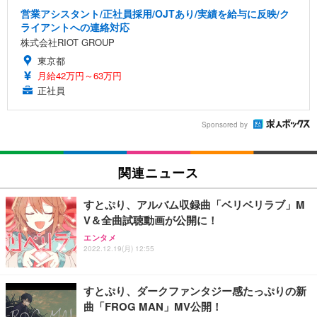
営業アシスタント/正社員採用/OJTあり/実績を給与に反映/ク
ライアントへの連絡対応
株式会社RIOT GROUP
東京都
月給42万円～63万円
正社員
Sponsored by
関連ニュース
すとぷり、アルバム収録曲「ベリベリラブ」M
V＆全曲試聴動画が公開に！
エンタメ
2022.12.19(月) 12:55
すとぷり、ダークファンタジー感たっぷりの新
曲「FROG MAN」MV公開！