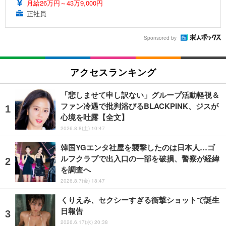
月給26万円～43万9,000円
正社員
Sponsored by
アクセスランキング
「悲しませて申し訳ない」グループ活動軽視＆
ファン冷遇で批判浴びるBLACKPINK、ジスが
心境を吐露【全文】
2026.8.8(土) 10:47
韓国YGエンタ社屋を襲撃したのは日本人…ゴ
ルフクラブで出入口の一部を破損、警察が経緯
を調査へ
2026.8.7(金) 18:47
くりえみ、セクシーすぎる衝撃ショットで誕生
日報告
2026.6.17(水) 20:38