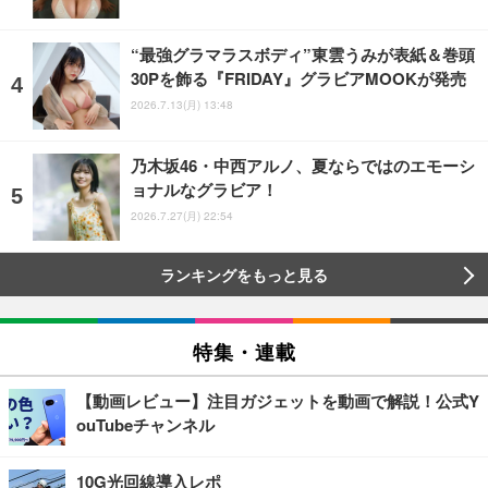
“最強グラマラスボディ”東雲うみが表紙＆巻頭
30Pを飾る『FRIDAY』グラビアMOOKが発売
2026.7.13(月) 13:48
乃木坂46・中西アルノ、夏ならではのエモーシ
ョナルなグラビア！
2026.7.27(月) 22:54
ランキングをもっと見る
特集・連載
【動画レビュー】注目ガジェットを動画で解説！公式Y
ouTubeチャンネル
10G光回線導入レポ