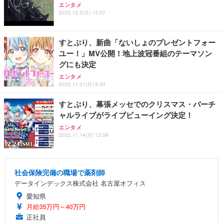
エンタメ
2022.12.5(月) 13:07
すとぷり、新曲「ないしょのプレゼントフォー
ユー！」MV公開！地上波冠番組のテーマソン
グにも決定
エンタメ
2022.11.21(月) 9:34
すとぷり、幕張メッセでのクリスマス・バーチ
ャルライブがライブビューイング決定！
エンタメ
2022.11.14(月) 12:09
社会保険完備の職場で薬剤師
データインデックス株式会社 名古屋オフィス
愛知県
月給35万円～40万円
正社員