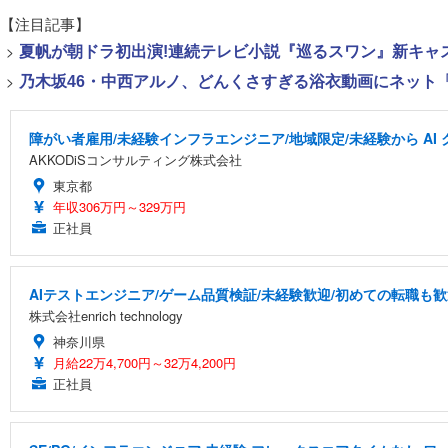
【注目記事】
>
夏帆が朝ドラ初出演!連続テレビ小説『巡るスワン』新キャ
>
乃木坂46・中西アルノ、どんくさすぎる浴衣動画にネット「
障がい者雇用/未経験インフラエンジニア/地域限定/未経験から A
AKKODiSコンサルティング株式会社
東京都
年収306万円～329万円
正社員
AIテストエンジニア/ゲーム品質検証/未経験歓迎/初めての転職も歓
株式会社enrich technology
神奈川県
月給22万4,700円～32万4,200円
正社員