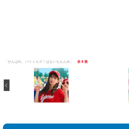
「がんばれ、バイトルズ！はないちもんめ」
全 8 枚
‹