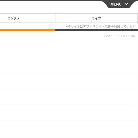
MENU
CLOSE
エンタメ
ライフ
2022.12.27（火）0:06
スマートフォン
ガジェット・ツール
その他
映画・ドラマ
韓国・芸能
グルメ
スポーツ
ショッピング
ブログ
その他