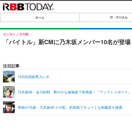
ホーム
IT・デジタル
ホーム
IT・デジタル
エンタメ
その他
「バイトル」新CMに乃木坂メンバー10名が登
IT・デジタルTOP
SPEED TEST
ネタ
エンタメ
注目記事
ショッピング
エンタメTOP
ライフ
10G光回線導入レポ
韓流・K-POP
ライフTOP
リリース一覧
乃木坂46・金川紗耶、艶やかな振袖姿で初表紙！『アップトゥボーイ』
音楽
ペット
プッシュ通知の停止方法
グラビア
その他
奇跡の15歳・乃木坂46 小川彩、初表紙でキュートな制服姿を披露
ショッピング