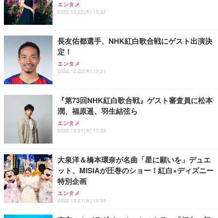
ッシュ 通気性 ランバーサポート付き 腰サポート ガ
HOOTER Gaming Monitor 24” Essential ゲーミン
エンタメ
ュラー 200枚入【Amazon.co.jp限定】
ス圧無段階昇降 360度回転 キャスター付き コンパク
グモニター QD 24.5インチ 1ms FHD 量子ドット 残
2022.12.22(木) 15:22
ト 幅52×奥行58.5×高さ84～96cm テレワーク 在宅
像低減 (3年保証 | 輝点保証 | 日本メーカー)
￥3,731
￥4,139
￥34,980
勤務 ブラック
長友佑都選手、NHK紅白歌合戦にゲスト出演決
定！
エンタメ
2022.12.22(木) 13:21
『第73回NHK紅白歌合戦』ゲスト審査員に松本
潤、福原遥、羽生結弦ら
エンタメ
2022.12.21(水) 17:33
大泉洋＆橋本環奈が名曲「星に願いを」デュエ
ット、MISIAが圧巻のショー！紅白×ディズニー
特別企画
エンタメ
2022.12.21(水) 10:59