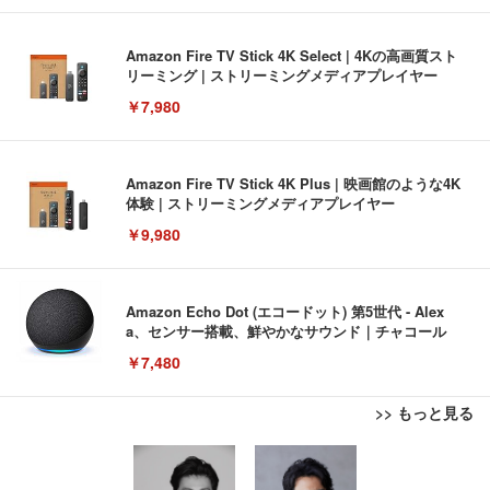
Amazon Fire TV Stick 4K Select | 4Kの高画質スト
リーミング | ストリーミングメディアプレイヤー
￥7,980
Amazon Fire TV Stick 4K Plus | 映画館のような4K
体験 | ストリーミングメディアプレイヤー
￥9,980
Amazon Echo Dot (エコードット) 第5世代 - Alex
a、センサー搭載、鮮やかなサウンド｜チャコール
￥7,480
>> もっと見る
[EdoErgo] オフィスチェア 椅子 テレワーク 疲れな
EIZO ビジネス向けプレミアムモニター | FlexScan
Amazonベーシック ペットシーツ 薄型 レギュラー 1
い 跳ね上げ式アームレスト コンパクト 約105度ロッ
EV3240X-WT | 31.5型4K UHD・USB Type-C・ホワ
回使い捨て 無香料 ホワイト 300枚