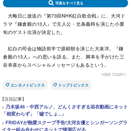
写真をすべて見る
大晦日に放送の『第73回NHK紅白歌合戦』に、大河ド
ラマ『鎌倉殿の13人』で主人公・北条義時を演じた小栗
旬のゲスト出演が決定した。
紅白の司会は物語前半で源頼朝を演じた大泉洋。『鎌
倉殿の13人』への思いを語る。また、脚本を手がけた三
谷幸喜からスペシャルメッセージもあるという。
《RBB TODAY》
エンタメトピックス
トップトピックス
【注目記事】
>
乃木坂46・中西アルノ、どんくさすぎる浴衣動画にネット
「相変わらず」「嘘でしょ...」
>
FRIDAYが熱愛スクープ予告!大河女優とシンガーソングラ
イター組み合わせにネットで憶測広がる