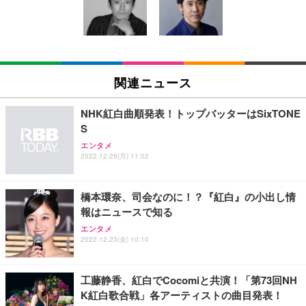
キング pc 事務椅子 360度回転 座面昇降 強化ナイロ
イト
ン樹脂ベース 通気性メッシュ 在宅ワーク H-WY01
￥3,373
￥5,699
￥105,595
(黒網+黒枠+黒足)
EIZO ビジネス向けプレミアムモニター | FlexScan
SIHOO B100 オフィスチェア／デスクチェア メッシ
Amazonベーシック ペットシーツ 厚型 ワイド 42枚
EV2740X-WT | 27.0型4K UHD・USB Type-C・ホワ
ュチェア 人間工学 疲れない ブラック
x2袋(84枚) ホワイト(吸収面:ライトブルー)
関連ニュース
イト
￥27,999
￥3,234
￥109,572
NHK紅白曲順発表！トップバッターはSixTONE
S
Sezlife オフィスチェア デスクチェア 疲れない テレ
【純正品】27"ゲーミングモニター DualSense 充電
ネオ・ルーライフ ネオ・オムツ L 中型犬用 26枚入
エンタメ
ワーク チェア 強化バックレスト 30度ロッキング機
フック付き（CFI-ZDM1J）
り 単品
2022.12.26(月) 11:02
能 人間工学 椅子 腰サポート 90度跳ね上げ式アーム
レスト 3Dヘッドレスト ハンガー付き 高反発クッシ
￥49,979
￥1,800
￥7,680
ョン PCチェア 通気性メッシュ ゲーミング/勉強/事
橋本環奈、司会なのに！？『紅白』の小出し情
務用 おしゃれ パソコンチェア (ブラック)
報はニュースで知る
Sezlife オフィスチェア デスクチェア 疲れない テレ
【整備済み品】Dell E2724HS 27インチ 液晶モニタ
Smart Basic(スマートベーシック) 【Amazon.co.jp
エンタメ
ワーク チェア 強化バックレスト 30度ロッキング機
ー フルHD（1920×1080）VA 非光沢 HDMI/DisplayP
限定】 Smart Basic アイリスオーヤマ ペットシーツ
2022.12.23(金) 10:10
能 人間工学 椅子 腰サポート 90度跳ね上げ式アーム
ort/VGA スピーカー内蔵 高さ調整 スイベル VESA対
超厚型 お徳用 ワイド 100枚入 (x 1) (ケース販売)
レスト 3Dヘッドレスト ハンガー付き 高反発クッシ
応 ComfortView ビジネス向け
￥7,680
￥15,800
￥3,670
ョン PCチェア 通気性メッシュ ゲーミング/勉強/事
工藤静香、紅白でCocomiと共演！「第73回NH
務用 おしゃれ パソコンチェア (ホワイト)
K紅白歌合戦」各アーティストの曲目発表！
ANDWINT オフィスチェア デスクチェア 肘なし メ
【MiniLED/24.5inch/280Hz/FHD】GRAPHT THE S
アイリスオーヤマ ペットシーツ 超厚型 お徳用 レギ