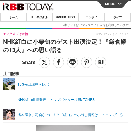
MENU
CLOSE
ホーム
IT・デジタル
SPEED TEST
エンタメ
ライフ
ホーム
IT・デジタル
エンタメ
その他
2022.12.27（火）13:17
NHK紅白に小栗旬のゲスト出演決定！『鎌倉殿
IT・デジタルTOP
スマートフォン
SPEED TEST
の13人』への思い語る
ネタ
ガジェット・ツール
エンタメ
ショッピング
その他
エンタメTOP
映画・ドラマ
ライフ
注目記事
韓流・K-POP
韓国・芸能
ライフTOP
グルメ
リリース一覧
10G光回線導入レポ
音楽
スポーツ
ペット
ショッピング
プッシュ通知の停止方法
NHK紅白曲順発表！トップバッターはSixTONES
グラビア
ブログ
その他
ショッピング
その他
橋本環奈、司会なのに！？『紅白』の小出し情報はニュースで知る