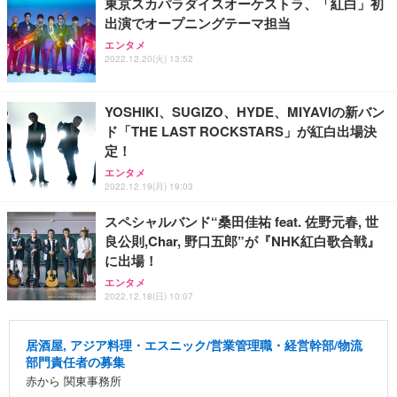
東京スカパラダイスオーケストラ、「紅白」初
出演でオープニングテーマ担当
エンタメ
2022.12.20(火) 13:52
YOSHIKI、SUGIZO、HYDE、MIYAVIの新バン
ド「THE LAST ROCKSTARS」が紅白出場決
定！
エンタメ
2022.12.19(月) 19:03
スペシャルバンド“桑田佳祐 feat. 佐野元春, 世
良公則,Char, 野口五郎”が『NHK紅白歌合戦』
に出場！
エンタメ
2022.12.18(日) 10:07
居酒屋, アジア料理・エスニック/営業管理職・経営幹部/物流
部門責任者の募集
赤から 関東事務所