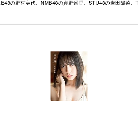
8の野村実代、NMB48の貞野遥香、STU48の岩田陽菜、Tas