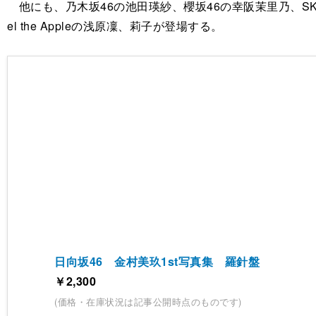
他にも、乃木坂46の池田瑛紗、櫻坂46の幸阪茉里乃、SKE4
el the Appleの浅原凜、莉子が登場する。
日向坂46 金村美玖1st写真集 羅針盤
￥2,300
(価格・在庫状況は記事公開時点のものです)