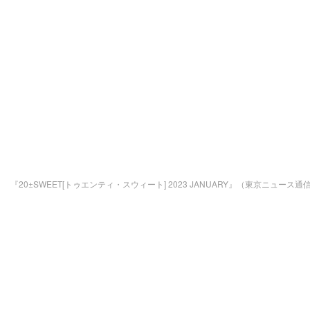
『20±SWEET[トゥエンティ・スウィート] 2023 JANUARY』（東京ニュース