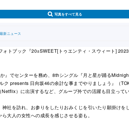
写真をすべて見る
連最新ニュース
ック『20±SWEET[トゥエンティ・スウィート] 2023
か』でセンターを務め、8thシングル『月と星が踊るMidni
 presents 日向坂46の余計な事までやりましょう』（TO
l』（Netflix）に出演するなど、グループ外での活躍も目立って
神社を訪れ、お参りをしたりおみくじを引いたり願掛けをし
から大人の女性への成長を感じさせる姿も。