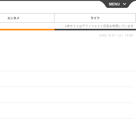
MENU
CLOSE
エンタメ
ライフ
2022.12.27（火）15:58
スマートフォン
ガジェット・ツール
その他
映画・ドラマ
韓国・芸能
グルメ
スポーツ
ショッピング
ブログ
その他