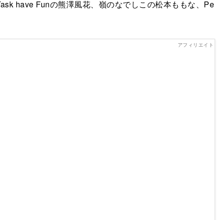
k have Funの熊澤風花、嶺のなでしこの松本ももな、Pe