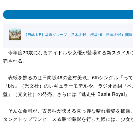
【Pick UP】坂道グループ（乃木坂46、櫻坂46、日向坂46）関
今年度20歳になるアイドルや女優が登場する新スタイルフォトブ
売される。
表紙を飾るのは日向坂46の金村美玖。6thシングル『って
『bis』（光文社）のレギュラーモデルや、ラジオ番組『ベルク
盤』（光文社）の発売、さらには『逃走中 Battle Roya
そんな金村が、古典柄が映える真っ赤な晴れ着姿を披露。
タンクトップワンピース衣装で撮影を行った際には、少女