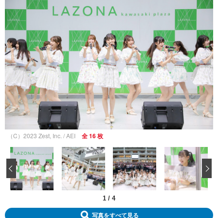
（C）2023 Zest, Inc. / AEI
全 16 枚
‹
1
/
4
写真をすべて見る