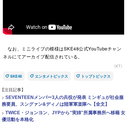
なお、ミニライブの模様はSKE48公式YouTubeチャン
ネルにてアーカイブ配信されている。
《KT》
SKE48
エンタメトピックス
トップトピックス
【注目記事】
>
SEVENTEENメンバー3人の兵役が発表 ミンギュが社会服
務要員、スングァン&ディノは陸軍軍楽隊へ【全文】
>
TWICE・ジョンヨン、JYPから“実姉”所属事務所へ移籍 女
優活動を本格化