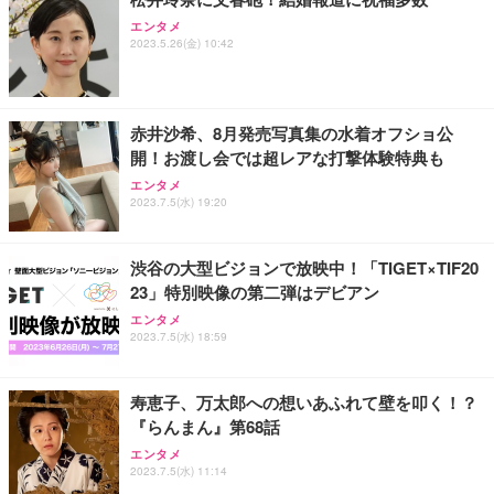
ANDWINT オフィスチェア デスクチェア 肘なし メ
【MiniLED/24.5inch/280Hz/FHD】GRAPHT THE S
エンタメ
アイリスオーヤマ ペットシーツ 超厚型 お徳用 レギ
2023.5.26(金) 10:42
ッシュ 通気性 ランバーサポート付き 腰サポート ガ
HOOTER Gaming Monitor 24” Essential ゲーミン
ュラー 200枚入【Amazon.co.jp限定】
ス圧無段階昇降 360度回転 キャスター付き コンパク
グモニター QD 24.5インチ 1ms FHD 量子ドット 残
ト 幅52×奥行58.5×高さ84～96cm テレワーク 在宅
像低減 (3年保証 | 輝点保証 | 日本メーカー)
￥3,731
￥4,139
￥34,980
勤務 ブラック
赤井沙希、8月発売写真集の水着オフショ公
開！お渡し会では超レアな打撃体験特典も
エンタメ
2023.7.5(水) 19:20
渋谷の大型ビジョンで放映中！「TIGET×TIF20
23」特別映像の第二弾はデビアン
エンタメ
2023.7.5(水) 18:59
寿恵子、万太郎への想いあふれて壁を叩く！？
『らんまん』第68話
エンタメ
2023.7.5(水) 11:14