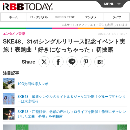
MENU
CLOSE
ホーム
IT・デジタル
SPEED TEST
エンタメ
ライフ
ホーム
IT・デジタル
エンタメ
音楽
2023.7.6（木）10:27
SKE48、31stシングルリリース記念イベント実
IT・デジタルTOP
スマートフォン
SPEED TEST
施！表題曲「好きになっちゃった」初披露
ネタ
ガジェット・ツール
エンタメ
ショッピング
その他
エンタメTOP
映画・ドラマ
ライフ
注目記事
韓流・K-POP
韓国・芸能
ライフTOP
グルメ
リリース一覧
10G光回線導入レポ
音楽
スポーツ
ペット
ショッピング
プッシュ通知の停止方法
SKE48、最新シングルのタイトル＆ジャケ写公開！グループ初センタ
ーは末永桜花
グラビア
ブログ
その他
SKE48・江籠裕奈、念願の声出しソロライブを開催！作詞にチャレン
ショッピング
その他
ジした楽曲「夢現」を初披露