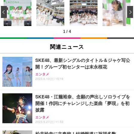
[EdoErgo] オフィスチェア 椅子 テレワーク 疲れな
EIZO ビジネス向けプレミアムモニター | FlexScan
Amazonベーシック ペットシーツ 薄型 レギュラー 1
い 跳ね上げ式アームレスト コンパクト 約105度ロッ
EV3240X-WT | 31.5型4K UHD・USB Type-C・ホワ
‹
回使い捨て 無香料 ホワイト 300枚
キング pc 事務椅子 360度回転 座面昇降 強化ナイロ
イト
ン樹脂ベース 通気性メッシュ 在宅ワーク H-WY01
￥3,373
￥5,699
￥105,595
(黒網+黒枠+黒足)
1
/
4
EIZO ビジネス向けプレミアムモニター | FlexScan
SIHOO B100 オフィスチェア／デスクチェア メッシ
Amazonベーシック ペットシーツ 厚型 ワイド 42枚
EV2740X-WT | 27.0型4K UHD・USB Type-C・ホワ
ュチェア 人間工学 疲れない ブラック
x2袋(84枚) ホワイト(吸収面:ライトブルー)
関連ニュース
イト
￥27,999
￥3,234
￥109,572
SKE48、最新シングルのタイトル＆ジャケ写公
開！グループ初センターは末永桜花
Sezlife オフィスチェア デスクチェア 疲れない テレ
【純正品】27"ゲーミングモニター DualSense 充電
ネオ・ルーライフ ネオ・オムツ L 中型犬用 26枚入
エンタメ
ワーク チェア 強化バックレスト 30度ロッキング機
2023.6.10(土) 15:16
フック付き（CFI-ZDM1J）
り 単品
能 人間工学 椅子 腰サポート 90度跳ね上げ式アーム
レスト 3Dヘッドレスト ハンガー付き 高反発クッシ
￥49,979
￥1,800
￥7,680
ョン PCチェア 通気性メッシュ ゲーミング/勉強/事
SKE48・江籠裕奈、念願の声出しソロライブを
務用 おしゃれ パソコンチェア (ブラック)
開催！作詞にチャレンジした楽曲「夢現」を初
Sezlife オフィスチェア デスクチェア 疲れない テレ
【整備済み品】Dell E2724HS 27インチ 液晶モニタ
Smart Basic(スマートベーシック) 【Amazon.co.jp
披露
ワーク チェア 強化バックレスト 30度ロッキング機
ー フルHD（1920×1080）VA 非光沢 HDMI/DisplayP
限定】 Smart Basic アイリスオーヤマ ペットシーツ
能 人間工学 椅子 腰サポート 90度跳ね上げ式アーム
ort/VGA スピーカー内蔵 高さ調整 スイベル VESA対
超厚型 お徳用 ワイド 100枚入 (x 1) (ケース販売)
エンタメ
2023.5.27(土) 11:53
レスト 3Dヘッドレスト ハンガー付き 高反発クッシ
応 ComfortView ビジネス向け
￥7,680
￥15,800
￥3,670
ョン PCチェア 通気性メッシュ ゲーミング/勉強/事
松井玲奈に文春砲！結婚報道に祝福多数
務用 おしゃれ パソコンチェア (ホワイト)