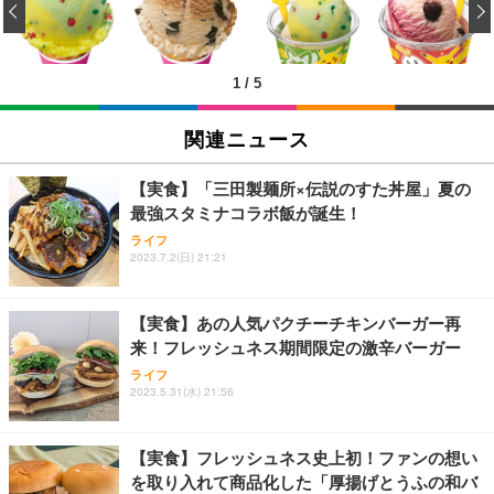
‹
回使い捨て 無香料 ホワイト 300枚
キング pc 事務椅子 360度回転 座面昇降 強化ナイロ
イト
ン樹脂ベース 通気性メッシュ 在宅ワーク H-WY01
￥3,373
￥5,699
￥105,595
(黒網+黒枠+黒足)
1
/
5
EIZO ビジネス向けプレミアムモニター | FlexScan
SIHOO B100 オフィスチェア／デスクチェア メッシ
Amazonベーシック ペットシーツ 厚型 ワイド 42枚
EV2740X-WT | 27.0型4K UHD・USB Type-C・ホワ
ュチェア 人間工学 疲れない ブラック
x2袋(84枚) ホワイト(吸収面:ライトブルー)
関連ニュース
イト
￥27,999
￥3,234
￥109,572
【実食】「三田製麺所×伝説のすた丼屋」夏の
最強スタミナコラボ飯が誕生！
Sezlife オフィスチェア デスクチェア 疲れない テレ
【純正品】27"ゲーミングモニター DualSense 充電
ネオ・ルーライフ ネオ・オムツ L 中型犬用 26枚入
ライフ
ワーク チェア 強化バックレスト 30度ロッキング機
フック付き（CFI-ZDM1J）
り 単品
2023.7.2(日) 21:21
能 人間工学 椅子 腰サポート 90度跳ね上げ式アーム
レスト 3Dヘッドレスト ハンガー付き 高反発クッシ
￥49,979
￥1,800
￥7,680
ョン PCチェア 通気性メッシュ ゲーミング/勉強/事
【実食】あの人気パクチーチキンバーガー再
務用 おしゃれ パソコンチェア (ブラック)
来！フレッシュネス期間限定の激辛バーガー
Sezlife オフィスチェア デスクチェア 疲れない テレ
【整備済み品】Dell E2724HS 27インチ 液晶モニタ
Smart Basic(スマートベーシック) 【Amazon.co.jp
ライフ
ワーク チェア 強化バックレスト 30度ロッキング機
ー フルHD（1920×1080）VA 非光沢 HDMI/DisplayP
限定】 Smart Basic アイリスオーヤマ ペットシーツ
2023.5.31(水) 21:56
能 人間工学 椅子 腰サポート 90度跳ね上げ式アーム
ort/VGA スピーカー内蔵 高さ調整 スイベル VESA対
超厚型 お徳用 ワイド 100枚入 (x 1) (ケース販売)
レスト 3Dヘッドレスト ハンガー付き 高反発クッシ
応 ComfortView ビジネス向け
￥7,680
￥15,800
￥3,670
ョン PCチェア 通気性メッシュ ゲーミング/勉強/事
【実食】フレッシュネス史上初！ファンの想い
務用 おしゃれ パソコンチェア (ホワイト)
を取り入れて商品化した「厚揚げとうふの和バ
ANDWINT オフィスチェア デスクチェア 肘なし メ
【MiniLED/24.5inch/280Hz/FHD】GRAPHT THE S