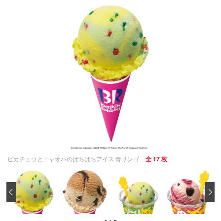
ピカチュウとニャオハのぱちぱちアイス 青リンゴ
全 17 枚
‹