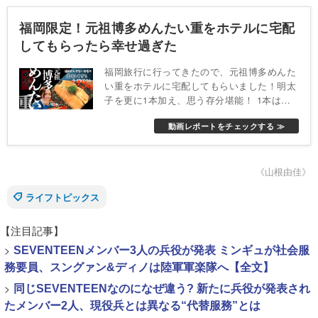
福岡限定！元祖博多めんたい重をホテルに宅配
してもらったら幸せ過ぎた
福岡旅行に行ってきたので、元祖博多めんた
い重をホテルに宅配してもらいました！明太
子を更に1本加え、思う存分堪能！ 1本は生
明太子、追加のもう1本は「生明太子」また
動画レポートをチェックする ≫
は「炙り明太子」から選べます
《山根由佳》
ライフトピックス
【注目記事】
>
SEVENTEENメンバー3人の兵役が発表 ミンギュが社会服
務要員、スングァン&ディノは陸軍軍楽隊へ【全文】
>
同じSEVENTEENなのになぜ違う? 新たに兵役が発表され
たメンバー2人、現役兵とは異なる“代替服務”とは