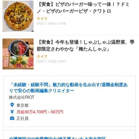
【実食】ピザのバーガー味って一体！？ドミ
ノ・ピザのバーガーピザ・クワトロ
ライフ
2023.1.18(水) 10:38
【実食】今年も登場！しゃぶしゃぶ温野菜、季
節限定さわやかな「梅たんしゃぶ」
ライフ
2023.1.13(金) 19:31
「未経験・経験不問」魅力的な動画を生み出す/退職金制度あ
りで安心の動画編集クリエイター
株式会社RIOT
東京都
月給30万4,700円～50万円
正社員
介護施設での作業療法士/埼玉県さいたま市大宮区