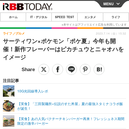
MENU
CLOSE
ホーム
IT・デジタル
SPEED TEST
エンタメ
ライフ
ホーム
IT・デジタル
ライフ
グルメ
2023.7.14（金）15:32
サーティワン×ポケモン「ポケ夏」今年も開
IT・デジタルTOP
スマートフォン
SPEED TEST
催！新作フレーバーはピカチュウとニャオハを
ネタ
ガジェット・ツール
イメージ
エンタメ
ショッピング
その他
エンタメTOP
映画・ドラマ
ライフ
韓流・K-POP
韓国・芸能
注目記事
ライフTOP
グルメ
リリース一覧
音楽
スポーツ
10G光回線導入レポ
ペット
ショッピング
プッシュ通知の停止方法
グラビア
ブログ
その他
【実食】「三田製麺所×伝説のすた丼屋」夏の最強スタミナコラボ飯
が誕生！
ショッピング
その他
【実食】あの人気パクチーチキンバーガー再来！フレッシュネス期間
限定の激辛バーガー