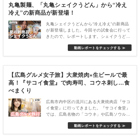
丸亀製麺、「丸亀シェイクうどん」から“冷え
冷え”の新商品が新登場！
丸亀シェイクうどんから“冷え冷え”の新商品
が新登場しました。今回その試食会に行って
きたので、レポートします。シェイクうどん
自体はじめて食べたのですが、見た目も可愛
動画レポートをチェックする ≫
いし味も美味しいしびっくり！新しいシェイ
クうどんは18日（火）から全国の丸亀製麺に
て期間限定で販売されます。
【広島グルメ女子旅】大衆焼肉×生ビールで最
高！『サコイ食堂』で肉寿司、コウネ刺し…食
べまくり
広島市内中区の流川にある大衆焼肉店『サコ
イ食堂』に行ってきました。『サコイ食堂』
では、広島名物の「コウネ」や広島ソウルフ
ード「ホルモン天ぷら」を食べることができ
動画レポートをチェックする ≫
ます。