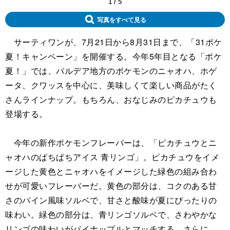
1
/
5
写真をすべて見る
サーティワンが、7月21日から8月31日まで、「31ポケ
夏！キャンペーン」を開催する。今年5年目となる「ポケ
夏！」では、パルデア地方のポケモンのニャオハ、ホゲ
ータ、クワッスを中心に、美味しくて楽しい商品がたく
さんラインナップ。もちろん、おなじみのピカチュウも
登場する。
今年の新作ポケモンフレーバーは、「ピカチュウとニ
ャオハのぱちぱちアイス 青リンゴ」。ピカチュウをイメ
ージした黄色とニャオハをイメージした緑色の組み合わ
せが可愛いフレーバーだ。黄色の部分は、コクのある甘
さのパイン風味ソルベで、甘さと酸味が夏にぴったりの
味わい。緑色の部分は、青リンゴソルベで、さわやかな
リンゴの味わいがパイナップルとマッチする。さらに、