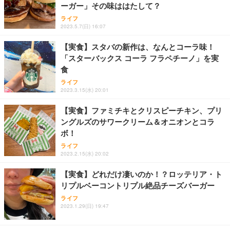
アイリスオーヤマ ペットシーツ 超厚型 お徳用 レギ
ーガー」その味ははたして？
ッシュ 通気性 ランバーサポート付き 腰サポート ガ
HOOTER Gaming Monitor 24” Essential ゲーミン
ュラー 200枚入【Amazon.co.jp限定】
ス圧無段階昇降 360度回転 キャスター付き コンパク
グモニター QD 24.5インチ 1ms FHD 量子ドット 残
ライフ
ト 幅52×奥行58.5×高さ84～96cm テレワーク 在宅
像低減 (3年保証 | 輝点保証 | 日本メーカー)
￥3,731
2023.5.7(日) 16:07
￥4,139
￥34,980
勤務 ブラック
【実食】スタバの新作は、なんとコーラ味！
「スターバックス コーラ フラペチーノ」を実
食
ライフ
2023.3.15(水) 20:01
【実食】ファミチキとクリスピーチキン、プリ
ングルズのサワークリーム＆オニオンとコラ
ボ！
ライフ
2023.2.15(水) 20:02
【実食】どれだけ凄いのか！？ロッテリア・ト
リプルベーコントリプル絶品チーズバーガー
ライフ
2023.1.29(日) 19:47