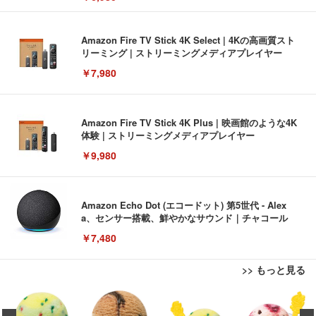
Amazon Fire TV Stick 4K Select | 4Kの高画質スト
リーミング | ストリーミングメディアプレイヤー
￥7,980
Amazon Fire TV Stick 4K Plus | 映画館のような4K
体験 | ストリーミングメディアプレイヤー
￥9,980
Amazon Echo Dot (エコードット) 第5世代 - Alex
a、センサー搭載、鮮やかなサウンド｜チャコール
￥7,480
>> もっと見る
[EdoErgo] オフィスチェア 椅子 テレワーク 疲れな
EIZO ビジネス向けプレミアムモニター | FlexScan
Amazonベーシック ペットシーツ 薄型 レギュラー 1
い 跳ね上げ式アームレスト コンパクト 約105度ロッ
EV3240X-WT | 31.5型4K UHD・USB Type-C・ホワ