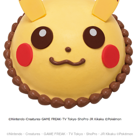
©Nintendo・Creatures・GAME FREAK・TV Tokyo・ShoPro・JR Kikaku ©Pokémon