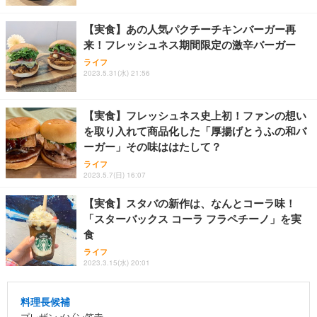
【実食】あの人気パクチーチキンバーガー再
来！フレッシュネス期間限定の激辛バーガー
ライフ
2023.5.31(水) 21:56
【実食】フレッシュネス史上初！ファンの想い
を取り入れて商品化した「厚揚げとうふの和バ
ーガー」その味ははたして？
ライフ
2023.5.7(日) 16:07
【実食】スタバの新作は、なんとコーラ味！
「スターバックス コーラ フラペチーノ」を実
食
ライフ
2023.3.15(水) 20:01
料理長候補
プレザンメゾン笠寺