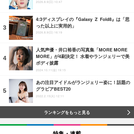
2026.8.9(日) 10:47
4:3ディスプレイの『Galaxy Z Fold8』は「思
った以上に実用的」
2026.8.9(日) 16:19
人気声優・井口裕香の写真集「MORE MORE
MORE」が4刷決定！ 水着やランジェリーで美
ボディ披露
2024.10.11(金) 19:15
あの注目アイドルがランジェリー姿に！話題の
グラビアBEST20
2022.2.15(火) 12:11
ランキングをもっと見る
特集・連載