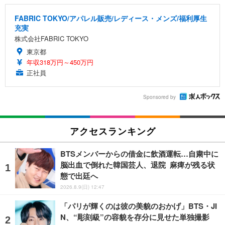
FABRIC TOKYO/アパレル販売/レディース・メンズ/福利厚生
充実
株式会社FABRIC TOKYO
東京都
年収318万円～450万円
正社員
Sponsored by
アクセスランキング
BTSメンバーからの借金に飲酒運転…自粛中に
脳出血で倒れた韓国芸人、退院 麻痺が残る状
態で出廷へ
2026.8.9(日) 12:47
「パリが輝くのは彼の美貌のおかげ」BTS・JI
N、“彫刻級”の容貌を存分に見せた単独撮影