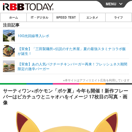
MENU
CLOSE
ホーム
IT・デジタル
SPEED TEST
エンタメ
ライフ
ホーム
注目記事
IT・デジタル
10G光回線導入レポ
IT・デジタルTOP
スマートフォン
SPEED TEST
【実食】「三田製麺所×伝説のすた丼屋」夏の最強スタミナコラボ飯
が誕生！
ネタ
ガジェット・ツール
エンタメ
【実食】あの人気パクチーチキンバーガー再来！フレッシュネス期間
ショッピング
その他
限定の激辛バーガー
エンタメTOP
映画・ドラマ
ライフ
韓流・K-POP
韓国・芸能
ライフTOP
グルメ
リリース一覧
サーティワン×ポケモン「ポケ夏」今年も開催！新作フレー
音楽
スポーツ
ペット
ショッピング
バーはピカチュウとニャオハをイメージ 17枚目の写真・画
プッシュ通知の停止方法
像
グラビア
ブログ
その他
ショッピング
その他