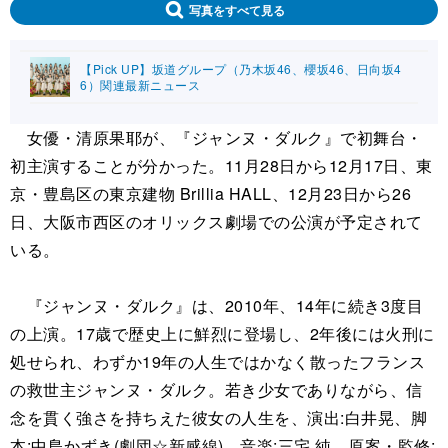
写真をすべて見る
【Pick UP】坂道グループ（乃木坂46、櫻坂46、日向坂4
6）関連最新ニュース
女優・清原果耶が、『ジャンヌ・ダルク』で初舞台・
初主演することが分かった。11月28日から12月17日、東
京・豊島区の東京建物 Brillia HALL、12月23日から26
日、大阪市西区のオリックス劇場での公演が予定されて
いる。
『ジャンヌ・ダルク』は、2010年、14年に続き3度目
の上演。17歳で歴史上に鮮烈に登場し、2年後には火刑に
処せられ、わずか19年の人生ではかなく散ったフランス
の救世主ジャンヌ・ダルク。若き少女でありながら、信
念を貫く強さを持ちえた彼女の人生を、演出:白井晃、脚
本:中島かずき(劇団☆新感線)、音楽:三宅 純、原案・監修: