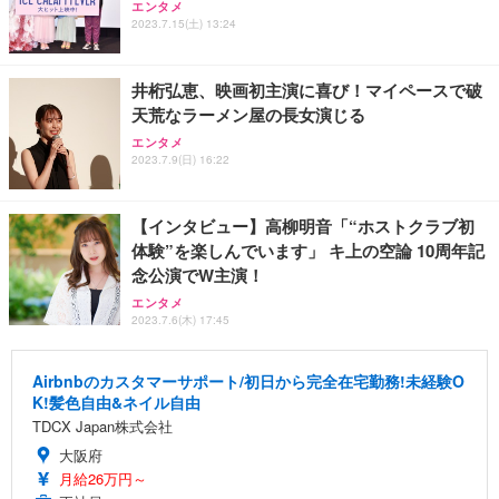
エンタメ
2023.7.15(土) 13:24
井桁弘恵、映画初主演に喜び！マイペースで破
天荒なラーメン屋の⻑⼥演じる
エンタメ
2023.7.9(日) 16:22
【インタビュー】高柳明音「“ホストクラブ初
体験”を楽しんでいます」 キ上の空論 10周年記
念公演でW主演！
エンタメ
2023.7.6(木) 17:45
Airbnbのカスタマーサポート/初日から完全在宅勤務!未経験O
K!髪色自由&ネイル自由
TDCX Japan株式会社
大阪府
月給26万円～