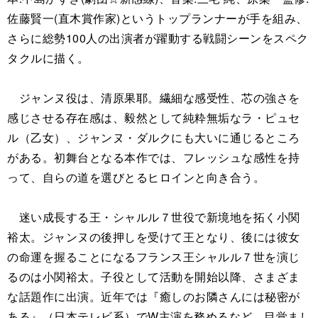
佐藤賢一(直木賞作家)というトップランナーが手を組み、
さらに総勢100人の出演者が躍動する戦闘シーンをスペク
タクルに描く。
ジャンヌ役は、清原果耶。繊細な感受性、芯の強さを
感じさせる存在感は、毅然として純粋無垢なラ・ピュセ
ル（乙女）、ジャンヌ・ダルクにも大いに通じるところ
がある。初舞台となる本作では、フレッシュな感性を持
って、自らの道を選びとるヒロインと向き合う。
迷い成長する王・シャルル７世役で新境地を拓く小関
裕太。ジャンヌの後押しを受けて王となり、後には彼女
の命運を握ることになるフランス王シャルル７世を演じ
るのは小関裕太。子役として活動を開始以降、さまざま
な話題作に出演。近年では『癒しのお隣さんには秘密が
ある』（日本テレビ系）でW主演を務めるなど、目覚まし