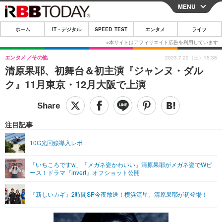
MENU
CLOSE
ホーム
IT・デジタル
SPEED TEST
エンタメ
ライフ
ホーム
IT・デジタル
エンタメ
その他
2023.7.22（土）15:38
清原果耶、初舞台＆初主演『ジャンヌ・ダル
IT・デジタルTOP
スマートフォン
SPEED TEST
ク』11月東京・12月大阪で上演
ネタ
ガジェット・ツール
エンタメ
ショッピング
その他
エンタメTOP
映画・ドラマ
ライフ
注目記事
韓流・K-POP
韓国・芸能
ライフTOP
グルメ
リリース一覧
10G光回線導入レポ
音楽
スポーツ
ペット
ショッピング
プッシュ通知の停止方法
「いちころですw」「メガネ姿かわいい」清原果耶がメガネ姿でWピ
ース！ドラマ『invert』オフショット公開
グラビア
ブログ
その他
ショッピング
その他
『新しいカギ』2時間SP今夜放送！横浜流星、清原果耶が初登場！