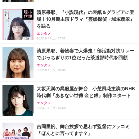
レスト 3Dヘッドレスト ハンガー付き 高反発クッシ
応 ComfortView ビジネス向け
￥7,680
￥15,800
￥3,670
ョン PCチェア 通気性メッシュ ゲーミング/勉強/事
務用 おしゃれ パソコンチェア (ホワイト)
清原果耶、『小説現代』の表紙＆グラビアに登
場！10月期主演ドラマ『霊媒探偵・城塚翡翠』
ANDWINT オフィスチェア デスクチェア 肘なし メ
【MiniLED/24.5inch/280Hz/FHD】GRAPHT THE S
アイリスオーヤマ ペットシーツ 超厚型 お徳用 レギ
を語る
ッシュ 通気性 ランバーサポート付き 腰サポート ガ
HOOTER Gaming Monitor 24” Essential ゲーミン
ュラー 200枚入【Amazon.co.jp限定】
ス圧無段階昇降 360度回転 キャスター付き コンパク
グモニター QD 24.5インチ 1ms FHD 量子ドット 残
エンタメ
ト 幅52×奥行58.5×高さ84～96cm テレワーク 在宅
像低減 (3年保証 | 輝点保証 | 日本メーカー)
￥3,731
2022.9.17(土) 17:32
￥4,139
￥34,980
勤務 ブラック
清原果耶、着物姿で大爆走！部活動対抗リレー
でぶっちぎりの1位だった茶道部時代を回顧
エンタメ
2022.8.18(木) 13:35
大坂天満の呉服屋が舞台 小芝風花主演のNHK
時代劇『あきない世傳 金と銀』制作スタート
エンタメ
2023.7.19(水) 15:58
吉岡里帆、舞台挨拶で思わず監督にツッコミ
「ほんとに言ってます？」