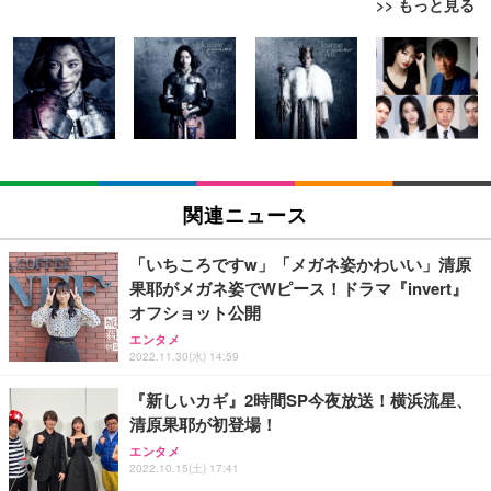
>> もっと見る
[EdoErgo] オフィスチェア 椅子 テレワーク 疲れな
EIZO ビジネス向けプレミアムモニター | FlexScan
Amazonベーシック ペットシーツ 薄型 レギュラー 1
い 跳ね上げ式アームレスト コンパクト 約105度ロッ
EV3240X-WT | 31.5型4K UHD・USB Type-C・ホワ
回使い捨て 無香料 ホワイト 300枚
キング pc 事務椅子 360度回転 座面昇降 強化ナイロ
イト
ン樹脂ベース 通気性メッシュ 在宅ワーク H-WY01
￥3,373
￥5,699
￥105,595
(黒網+黒枠+黒足)
EIZO ビジネス向けプレミアムモニター | FlexScan
SIHOO B100 オフィスチェア／デスクチェア メッシ
Amazonベーシック ペットシーツ 厚型 ワイド 42枚
EV2740X-WT | 27.0型4K UHD・USB Type-C・ホワ
ュチェア 人間工学 疲れない ブラック
x2袋(84枚) ホワイト(吸収面:ライトブルー)
関連ニュース
イト
￥27,999
￥3,234
￥109,572
「いちころですw」「メガネ姿かわいい」清原
果耶がメガネ姿でWピース！ドラマ『invert』
Sezlife オフィスチェア デスクチェア 疲れない テレ
オフショット公開
【純正品】27"ゲーミングモニター DualSense 充電
ネオ・ルーライフ ネオ・オムツ L 中型犬用 26枚入
ワーク チェア 強化バックレスト 30度ロッキング機
フック付き（CFI-ZDM1J）
り 単品
エンタメ
能 人間工学 椅子 腰サポート 90度跳ね上げ式アーム
2022.11.30(水) 14:59
レスト 3Dヘッドレスト ハンガー付き 高反発クッシ
￥49,979
￥1,800
￥7,680
ョン PCチェア 通気性メッシュ ゲーミング/勉強/事
『新しいカギ』2時間SP今夜放送！横浜流星、
務用 おしゃれ パソコンチェア (ブラック)
清原果耶が初登場！
Sezlife オフィスチェア デスクチェア 疲れない テレ
【整備済み品】Dell E2724HS 27インチ 液晶モニタ
Smart Basic(スマートベーシック) 【Amazon.co.jp
ワーク チェア 強化バックレスト 30度ロッキング機
ー フルHD（1920×1080）VA 非光沢 HDMI/DisplayP
限定】 Smart Basic アイリスオーヤマ ペットシーツ
エンタメ
2022.10.15(土) 17:41
能 人間工学 椅子 腰サポート 90度跳ね上げ式アーム
ort/VGA スピーカー内蔵 高さ調整 スイベル VESA対
超厚型 お徳用 ワイド 100枚入 (x 1) (ケース販売)