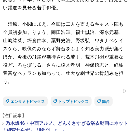
い躍進を見せる若手俳優。
清原、小関に加え、今回は二人を支えるキャスト陣も
全員初参加。りょう、岡田浩暉、福士誠治、深水元基、
山崎紘菜、坪倉由幸、粟野史浩、野坂弘、ワタナベケイ
スケら、映像のみならず舞台をもよく知る実力派が集う
ほか、今後の飛躍が期待される若手、荒木飛羽が重要な
役どころを演じる。さらに榎木孝明、神保悟志と、経験
豊富なベテランも加わって、壮大な劇世界の骨組みを担
う。
《》
エンタメトピックス
トップトピックス
舞台
【注目記事】
>
乃木坂46・中西アルノ、どんくさすぎる浴衣動画にネット
「相変わらず」「嘘でしょ...」