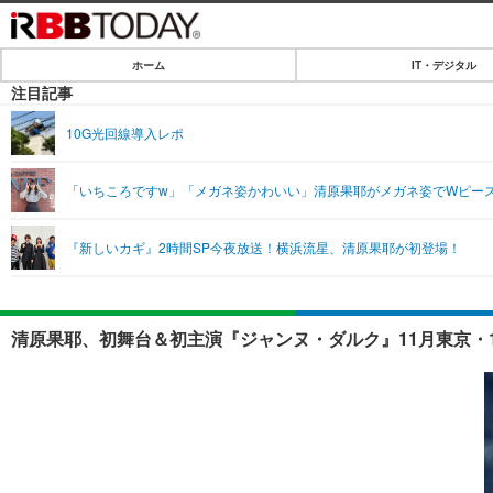
ホーム
IT・デジタル
ホーム
注目記事
IT・デジタル
10G光回線導入レポ
IT・デジタルTOP
SPEED TEST
「いちころですw」「メガネ姿かわいい」清原果耶がメガネ姿でWピース！
ネタ
エンタメ
『新しいカギ』2時間SP今夜放送！横浜流星、清原果耶が初登場！
ショッピング
エンタメTOP
ライフ
韓流・K-POP
ライフTOP
リリース一覧
清原果耶、初舞台＆初主演『ジャンヌ・ダルク』11月東京・1
音楽
ペット
プッシュ通知の停止方法
グラビア
その他
ショッピング