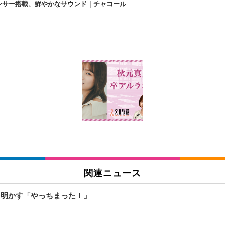
lexa、センサー搭載、鮮やかなサウンド｜チャコール
 跳ね上げ式アームレスト コンパクト 約105度ロッキング pc 事務椅子 360度
X-WT | 31.5型4K UHD・USB Type-C・ホワイト
い捨て 無香料 ホワイト 300枚
チェア 人間工学 疲れない ブラック
X-WT | 27.0型4K UHD・USB Type-C・ホワイト
(84枚) ホワイト(吸収面:ライトブルー)
関連ニュース
ワーク チェア 強化バックレスト 30度ロッキング機能 人間工学 椅子 腰サポー
付き（CFI-ZDM1J）
品
を明かす「やっちまった！」
 おしゃれ パソコンチェア (ブラック)