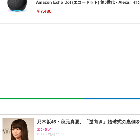
Amazon Echo Dot (エコードット) 第5世代 - A
￥7,480
[EdoErgo] オフィスチェア 椅子 テレワーク 疲れない
EIZO ビジネス向けプレミアムモニター | FlexScan EV3240
Amazonベーシック ペットシーツ 薄型 レギュラー 1回使
(黒網+黒枠+黒足)
￥105,595
￥3,373
￥5,699
SIHOO B100 オフィスチェア／デスクチェア メッシュ
EIZO ビジネス向けプレミアムモニター | FlexScan EV2740
Amazonベーシック ペットシーツ 厚型 ワイド 42枚x2袋
￥27,999
￥109,572
￥3,234
Sezlife オフィスチェア デスクチェア 疲れない テレ
【純正品】27"ゲーミングモニター DualSense 充電フック
ネオ・ルーライフ ネオ・オムツ L 中型犬用 26枚入り 単
乃木坂46・秋元真夏、「逆向き」始球式の裏側
ション PCチェア 通気性メッシュ ゲーミング/勉強/事務用
￥49,979
￥1,800
エンタメ
￥7,680
2022.5.2(月) 10:56