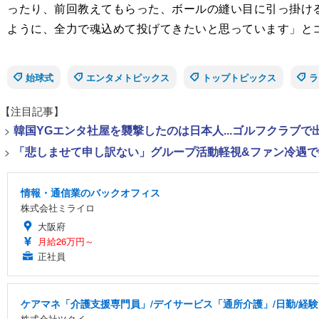
ったり、前回教えてもらった、ボールの縫い目に引っ掛け
ように、全力で魂込めて投げてきたいと思っています」と
始球式
エンタメトピックス
トップトピックス
ラ
【注目記事】
>
韓国YGエンタ社屋を襲撃したのは日本人...ゴルフクラブ
>
「悲しませて申し訳ない」グループ活動軽視&ファン冷遇で批
情報・通信業のバックオフィス
株式会社ミライロ
大阪府
月給26万円～
正社員
ケアマネ「介護支援専門員」/デイサービス「通所介護」/日勤/経験
株式会社ツクイ