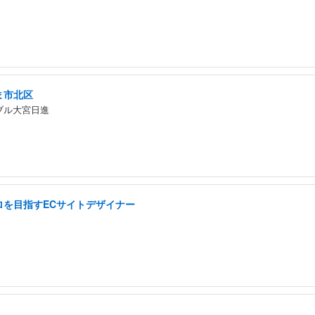
ま市北区
ブル大宮日進
ロを目指すECサイトデザイナー