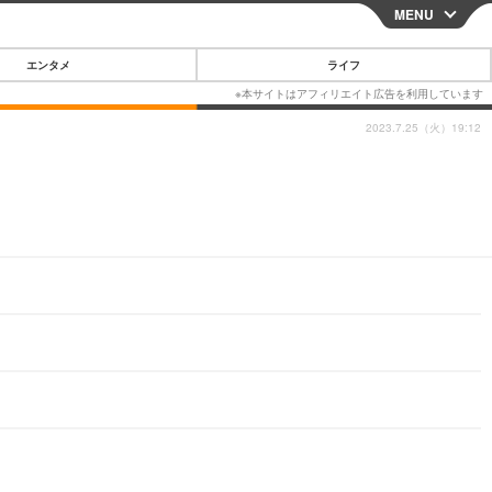
MENU
CLOSE
エンタメ
ライフ
2023.7.25（火）19:12
スマートフォン
ガジェット・ツール
その他
映画・ドラマ
韓国・芸能
グルメ
スポーツ
ショッピング
ブログ
その他