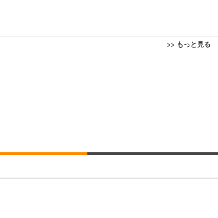
>> もっと見る
回転 座面昇降 強化ナイロン樹脂ベース 通気性メッシュ 在宅ワーク H-WY01
ト 90度跳ね上げ式アームレスト 3Dヘッドレスト ハンガー付き 高反発クッ