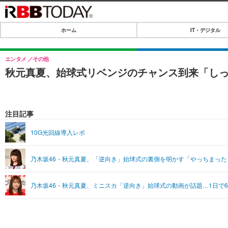
ホーム
IT・デジタル
ホーム
IT・デジタル
エンタメ
その他
秋元真夏、始球式リベンジのチャンス到来「し
IT・デジタルTOP
SPEED TEST
ネタ
エンタメ
注目記事
ショッピング
エンタメTOP
ライフ
10G光回線導入レポ
韓流・K-POP
ライフTOP
リリース一覧
乃木坂46・秋元真夏、「逆向き」始球式の裏側を明かす「やっちまった
音楽
ペット
プッシュ通知の停止方法
グラビア
その他
乃木坂46・秋元真夏、ミニスカ「逆向き」始球式の動画が話題…1日で6
ショッピング