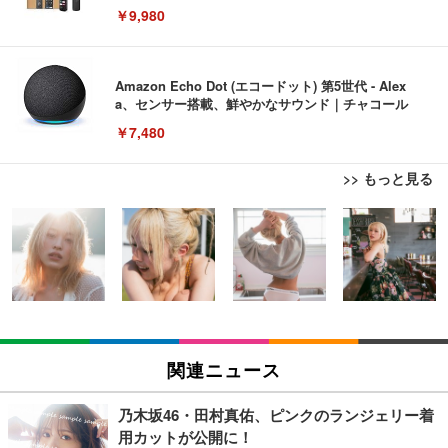
￥9,980
Amazon Echo Dot (エコードット) 第5世代 - Alex
a、センサー搭載、鮮やかなサウンド｜チャコール
￥7,480
>> もっと見る
[EdoErgo] オフィスチェア 椅子 テレワーク 疲れな
EIZO ビジネス向けプレミアムモニター | FlexScan
Amazonベーシック ペットシーツ 薄型 レギュラー 1
い 跳ね上げ式アームレスト コンパクト 約105度ロッ
EV3240X-WT | 31.5型4K UHD・USB Type-C・ホワ
回使い捨て 無香料 ホワイト 300枚
キング pc 事務椅子 360度回転 座面昇降 強化ナイロ
イト
ン樹脂ベース 通気性メッシュ 在宅ワーク H-WY01
￥3,373
￥5,699
￥105,595
(黒網+黒枠+黒足)
EIZO ビジネス向けプレミアムモニター | FlexScan
SIHOO B100 オフィスチェア／デスクチェア メッシ
Amazonベーシック ペットシーツ 厚型 ワイド 42枚
EV2740X-WT | 27.0型4K UHD・USB Type-C・ホワ
ュチェア 人間工学 疲れない ブラック
x2袋(84枚) ホワイト(吸収面:ライトブルー)
関連ニュース
イト
￥27,999
￥3,234
￥109,572
乃木坂46・田村真佑、ピンクのランジェリー着
用カットが公開に！