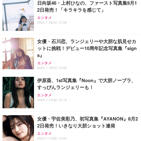
日向坂46・上村ひなの、ファースト写真集9月1
2日発売！「キラキラを感じて」
エンタメ
2023.7.18(火) 12:38
女優・石川恋、ランジェリーや大胆な肌見せカ
ットに挑戦！デビュー10周年記念写真集『sign
s』
エンタメ
2023.7.18(火) 12:08
伊原葵、1st写真集『Noon』で大胆ノーブラ、
すっぴんランジェリーも！
エンタメ
2023.7.14(金) 15:16
女優・宇佐美彩乃、初写真集『AYANON』8月2
2日発売！いきなり大胆ショット連発
エンタメ
2023.7.14(金) 12:00