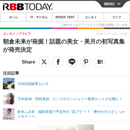
MENU
CLOSE
ホーム
IT・デジタル
SPEED TEST
エンタメ
ライフ
ホーム
IT・デジタル
エンタメ
グラビア
2023.7.27（木）14:36
朝倉未来が発掘！話題の美女・美月の初写真集
IT・デジタルTOP
スマートフォン
SPEED TEST
が発売決定
ネタ
ガジェット・ツール
エンタメ
ショッピング
その他
エンタメTOP
映画・ドラマ
ライフ
注目記事
韓流・K-POP
韓国・芸能
ライフTOP
グルメ
リリース一覧
10G光回線導入レポ
音楽
スポーツ
ペット
ショッピング
プッシュ通知の停止方法
乃木坂46・田村真佑、ピンクのランジェリー着用カットが公開に！
グラビア
ブログ
その他
鈴木ふみ奈、撮影現場で予定外の “花ブラ”！？「爽やかだけどしっか
ショッピング
その他
りセクシー」