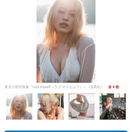
美月の初写真集『lxxe myself（ラブ マイセルフ）』（宝島社）
全 4 枚