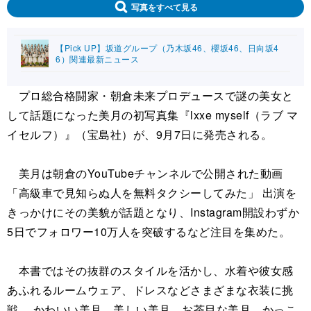
写真をすべて見る
【Pick UP】坂道グループ（乃木坂46、櫻坂46、日向坂4
6）関連最新ニュース
プロ総合格闘家・朝倉未来プロデュースで謎の美女と
して話題になった美月の初写真集『lxxe myself（ラブ マ
イセルフ）』（宝島社）が、9月7日に発売される。
美月は朝倉のYouTubeチャンネルで公開された動画
「高級車で見知らぬ人を無料タクシーしてみた」 出演を
きっかけにその美貌が話題となり、Instagram開設わずか
5日でフォロワー10万人を突破するなど注目を集めた。
本書ではその抜群のスタイルを活かし、水着や彼女感
あふれるルームウェア、ドレスなどさまざまな衣装に挑
戦。 かわいい美月、美しい美月、お茶目な美月、かっこ