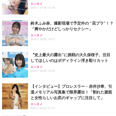
Sezlife オフィスチェア デスクチェア 疲れない テレ
【純正品】27"ゲーミングモニター DualSense 充電
ネオ・ルーライフ ネオ・オムツ L 中型犬用 26枚入
エンタメ
ワーク チェア 強化バックレスト 30度ロッキング機
フック付き（CFI-ZDM1J）
り 単品
2023.7.27(木) 13:16
能 人間工学 椅子 腰サポート 90度跳ね上げ式アーム
レスト 3Dヘッドレスト ハンガー付き 高反発クッシ
￥49,979
￥1,800
￥7,680
ョン PCチェア 通気性メッシュ ゲーミング/勉強/事
鈴木ふみ奈、撮影現場で予定外の “花ブラ”！？
務用 おしゃれ パソコンチェア (ブラック)
「爽やかだけどしっかりセクシー」
Sezlife オフィスチェア デスクチェア 疲れない テレ
【整備済み品】Dell E2724HS 27インチ 液晶モニタ
Smart Basic(スマートベーシック) 【Amazon.co.jp
エンタメ
ワーク チェア 強化バックレスト 30度ロッキング機
ー フルHD（1920×1080）VA 非光沢 HDMI/DisplayP
限定】 Smart Basic アイリスオーヤマ ペットシーツ
2023.7.23(日) 19:27
能 人間工学 椅子 腰サポート 90度跳ね上げ式アーム
ort/VGA スピーカー内蔵 高さ調整 スイベル VESA対
超厚型 お徳用 ワイド 100枚入 (x 1) (ケース販売)
レスト 3Dヘッドレスト ハンガー付き 高反発クッシ
応 ComfortView ビジネス向け
￥7,680
￥15,800
￥3,670
ョン PCチェア 通気性メッシュ ゲーミング/勉強/事
〝史上最大の露出”に挑戦の大久保桜子、注目
務用 おしゃれ パソコンチェア (ホワイト)
してほしいのはボディライン浮き彫りカット
ANDWINT オフィスチェア デスクチェア 肘なし メ
【MiniLED/24.5inch/280Hz/FHD】GRAPHT THE S
アイリスオーヤマ ペットシーツ 超厚型 お徳用 レギ
ッシュ 通気性 ランバーサポート付き 腰サポート ガ
HOOTER Gaming Monitor 24” Essential ゲーミン
エンタメ
ュラー 200枚入【Amazon.co.jp限定】
ス圧無段階昇降 360度回転 キャスター付き コンパク
グモニター QD 24.5インチ 1ms FHD 量子ドット 残
2023.7.23(日) 12:45
ト 幅52×奥行58.5×高さ84～96cm テレワーク 在宅
像低減 (3年保証 | 輝点保証 | 日本メーカー)
￥3,731
￥4,139
￥34,980
勤務 ブラック
【インタビュー】プロレスラー・赤井沙希、引
退メモリアル写真集で限界露出！「割れた腹筋
と女性らしいお尻のギャップに注目して」
エンタメ
2023.7.22(土) 21:14