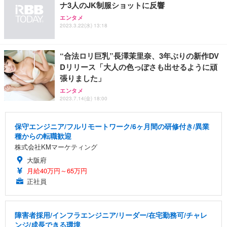
ナ3人のJK制服ショットに反響
エンタメ
2023.3.22(水) 13:18
“合法ロリ巨乳”長澤茉里奈、3年ぶりの新作DV
Dリリース「大人の色っぽさも出せるように頑
張りました」
エンタメ
2023.7.14(金) 18:00
保守エンジニア/フルリモートワーク/6ヶ月間の研修付き/異業
種からの転職歓迎
株式会社KMマーケティング
大阪府
月給40万円～65万円
正社員
障害者採用/インフラエンジニア/リーダー/在宅勤務可/チャレ
ンジ/成長できる環境