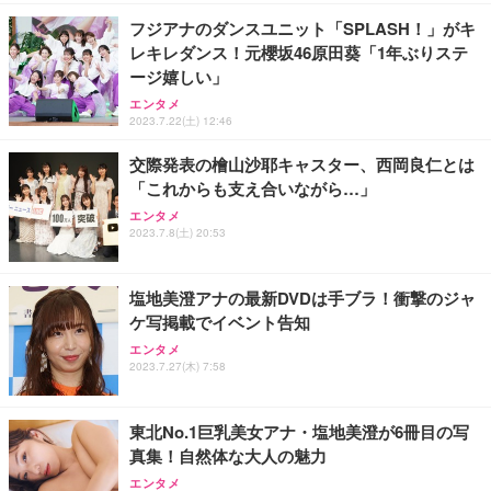
￥7,680
ョン PCチェア 通気性メッシュ ゲーミング/勉強/事
フジアナのダンスユニット「SPLASH！」がキ
務用 おしゃれ パソコンチェア (ブラック)
レキレダンス！元櫻坂46原田葵「1年ぶりステ
Sezlife オフィスチェア デスクチェア 疲れない テレ
【整備済み品】Dell E2724HS 27インチ 液晶モニタ
Smart Basic(スマートベーシック) 【Amazon.co.jp
ージ嬉しい」
ワーク チェア 強化バックレスト 30度ロッキング機
ー フルHD（1920×1080）VA 非光沢 HDMI/DisplayP
限定】 Smart Basic アイリスオーヤマ ペットシーツ
能 人間工学 椅子 腰サポート 90度跳ね上げ式アーム
ort/VGA スピーカー内蔵 高さ調整 スイベル VESA対
超厚型 お徳用 ワイド 100枚入 (x 1) (ケース販売)
エンタメ
2023.7.22(土) 12:46
レスト 3Dヘッドレスト ハンガー付き 高反発クッシ
応 ComfortView ビジネス向け
￥7,680
￥15,800
￥3,670
ョン PCチェア 通気性メッシュ ゲーミング/勉強/事
交際発表の檜山沙耶キャスター、西岡良仁とは
務用 おしゃれ パソコンチェア (ホワイト)
「これからも支え合いながら…」
ANDWINT オフィスチェア デスクチェア 肘なし メ
【MiniLED/24.5inch/280Hz/FHD】GRAPHT THE S
アイリスオーヤマ ペットシーツ 超厚型 お徳用 レギ
ッシュ 通気性 ランバーサポート付き 腰サポート ガ
HOOTER Gaming Monitor 24” Essential ゲーミン
エンタメ
ュラー 200枚入【Amazon.co.jp限定】
ス圧無段階昇降 360度回転 キャスター付き コンパク
グモニター QD 24.5インチ 1ms FHD 量子ドット 残
2023.7.8(土) 20:53
ト 幅52×奥行58.5×高さ84～96cm テレワーク 在宅
像低減 (3年保証 | 輝点保証 | 日本メーカー)
￥3,731
￥4,139
￥34,980
勤務 ブラック
塩地美澄アナの最新DVDは手ブラ！衝撃のジャ
ケ写掲載でイベント告知
エンタメ
2023.7.27(木) 7:58
東北No.1巨乳美女アナ・塩地美澄が6冊目の写
真集！自然体な大人の魅力
エンタメ