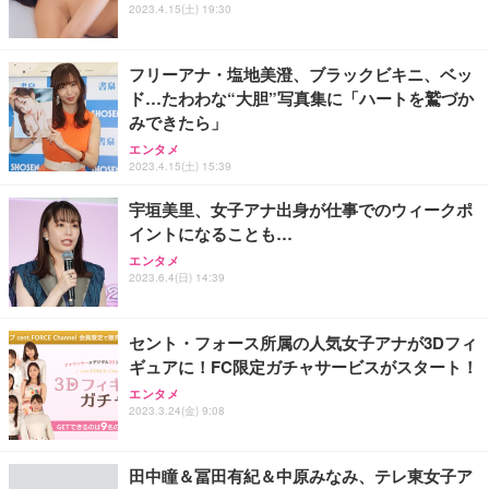
2023.4.15(土) 19:30
フリーアナ・塩地美澄、ブラックビキニ、ベッ
ド…たわわな“大胆”写真集に「ハートを鷲づか
みできたら」
エンタメ
2023.4.15(土) 15:39
宇垣美里、女子アナ出身が仕事でのウィークポ
イントになることも…
エンタメ
2023.6.4(日) 14:39
セント・フォース所属の人気女子アナが3Dフィ
ギュアに！FC限定ガチャサービスがスタート！
エンタメ
2023.3.24(金) 9:08
田中瞳＆冨田有紀＆中原みなみ、テレ東女子ア