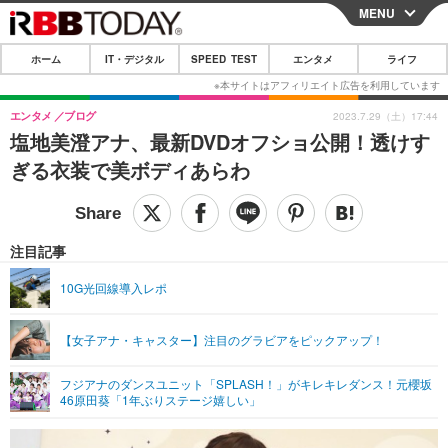
MENU
CLOSE
ホーム
IT・デジタル
SPEED TEST
エンタメ
ライフ
ホーム
IT・デジタル
エンタメ
ブログ
2023.7.29（土）17:44
塩地美澄アナ、最新DVDオフショ公開！透けす
IT・デジタルTOP
スマートフォン
SPEED TEST
ぎる衣装で美ボディあらわ
ネタ
ガジェット・ツール
エンタメ
ショッピング
その他
エンタメTOP
映画・ドラマ
ライフ
注目記事
韓流・K-POP
韓国・芸能
ライフTOP
グルメ
リリース一覧
10G光回線導入レポ
音楽
スポーツ
ペット
ショッピング
プッシュ通知の停止方法
【女子アナ・キャスター】注目のグラビアをピックアップ！
グラビア
ブログ
その他
フジアナのダンスユニット「SPLASH！」がキレキレダンス！元櫻坂
ショッピング
その他
46原田葵「1年ぶりステージ嬉しい」