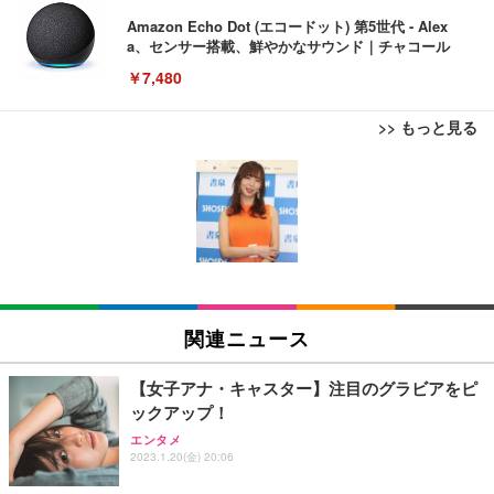
Amazon Echo Dot (エコードット) 第5世代 - Alex
a、センサー搭載、鮮やかなサウンド｜チャコール
￥7,480
>> もっと見る
[EdoErgo] オフィスチェア 椅子 テレワーク 疲れな
EIZO ビジネス向けプレミアムモニター | FlexScan
Amazonベーシック ペットシーツ 薄型 レギュラー 1
い 跳ね上げ式アームレスト コンパクト 約105度ロッ
EV3240X-WT | 31.5型4K UHD・USB Type-C・ホワ
回使い捨て 無香料 ホワイト 300枚
キング pc 事務椅子 360度回転 座面昇降 強化ナイロ
イト
ン樹脂ベース 通気性メッシュ 在宅ワーク H-WY01
￥3,373
￥5,699
￥105,595
(黒網+黒枠+黒足)
EIZO ビジネス向けプレミアムモニター | FlexScan
SIHOO B100 オフィスチェア／デスクチェア メッシ
Amazonベーシック ペットシーツ 厚型 ワイド 42枚
EV2740X-WT | 27.0型4K UHD・USB Type-C・ホワ
ュチェア 人間工学 疲れない ブラック
x2袋(84枚) ホワイト(吸収面:ライトブルー)
関連ニュース
イト
￥27,999
￥3,234
￥109,572
【女子アナ・キャスター】注目のグラビアをピ
ックアップ！
Sezlife オフィスチェア デスクチェア 疲れない テレ
【純正品】27"ゲーミングモニター DualSense 充電
ネオ・ルーライフ ネオ・オムツ L 中型犬用 26枚入
エンタメ
ワーク チェア 強化バックレスト 30度ロッキング機
2023.1.20(金) 20:06
フック付き（CFI-ZDM1J）
り 単品
能 人間工学 椅子 腰サポート 90度跳ね上げ式アーム
レスト 3Dヘッドレスト ハンガー付き 高反発クッシ
￥49,979
￥1,800