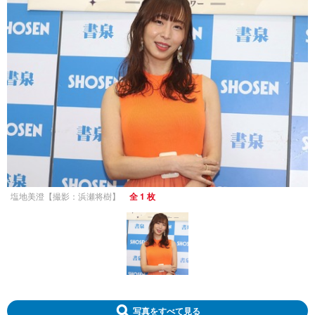
塩地美澄【撮影：浜瀬将樹】
全 1 枚
写真をすべて見る