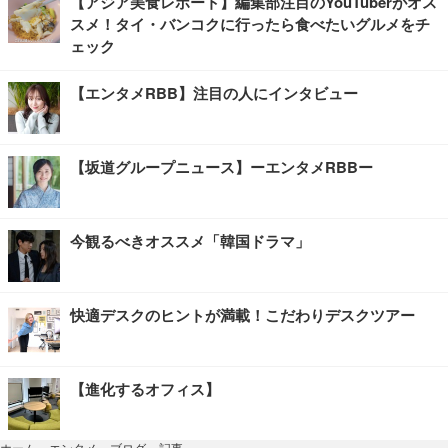
【アジア美食レポート】編集部注目のYouTuberがオス
スメ！タイ・バンコクに行ったら食べたいグルメをチ
ェック
【エンタメRBB】注目の人にインタビュー
【坂道グループニュース】ーエンタメRBBー
今観るべきオススメ「韓国ドラマ」
快適デスクのヒントが満載！こだわりデスクツアー
【進化するオフィス】
記事
ホーム
›
エンタメ
›
ブログ
›