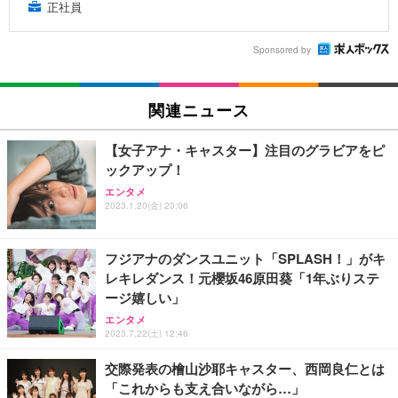
正社員
Sponsored by
関連ニュース
【女子アナ・キャスター】注目のグラビアをピ
ックアップ！
エンタメ
2023.1.20(金) 20:06
フジアナのダンスユニット「SPLASH！」がキ
レキレダンス！元櫻坂46原田葵「1年ぶりステ
ージ嬉しい」
エンタメ
2023.7.22(土) 12:46
交際発表の檜山沙耶キャスター、西岡良仁とは
「これからも支え合いながら…」