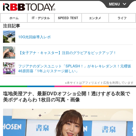
MENU
CLOSE
ホーム
IT・デジタル
SPEED TEST
エンタメ
ライフ
ホーム
注目記事
IT・デジタル
10G光回線導入レポ
IT・デジタルTOP
スマートフォン
SPEED TEST
【女子アナ・キャスター】注目のグラビアをピックアップ！
ネタ
ガジェット・ツール
エンタメ
フジアナのダンスユニット「SPLASH！」がキレキレダンス！元櫻坂
ショッピング
その他
46原田葵「1年ぶりステージ嬉しい」
エンタメTOP
映画・ドラマ
ライフ
韓流・K-POP
韓国・芸能
ライフTOP
グルメ
リリース一覧
塩地美澄アナ、最新DVDオフショ公開！透けすぎる衣装で
音楽
スポーツ
ペット
ショッピング
美ボディあらわ 1枚目の写真・画像
プッシュ通知の停止方法
グラビア
ブログ
その他
ショッピング
その他