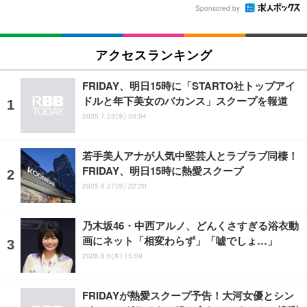
Sponsored by
アクセスランキング
FRIDAY、明日15時に「STARTO社トップアイ
ドルと年下美女のバカンス」スクープを報道
2025.7.23(水) 20:54
若手美人アナが人気中堅芸人とラブラブ同棲！
FRIDAY、明日15時に熱愛スクープ
2025.8.27(水) 22:20
乃木坂46・中西アルノ、どんくさすぎる浴衣動
画にネット「相変わらず」「嘘でしょ…」
2026.8.6(木) 15:09
FRIDAYが熱愛スクープ予告！大河女優とシン