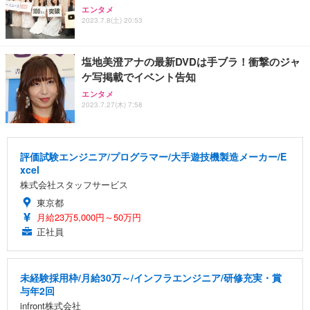
エンタメ
2023.7.8(土) 20:53
塩地美澄アナの最新DVDは手ブラ！衝撃のジャ
ケ写掲載でイベント告知
エンタメ
2023.7.27(木) 7:58
評価試験エンジニア/プログラマー/大手遊技機製造メーカー/E
xcel
株式会社スタッフサービス
東京都
月給23万5,000円～50万円
正社員
未経験採用枠/月給30万～/インフラエンジニア/研修充実・賞
与年2回
infront株式会社