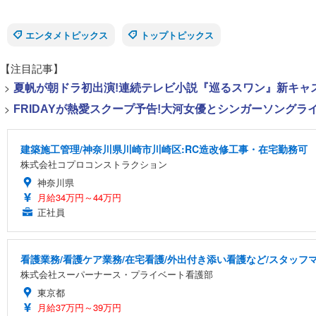
エンタメトピックス
トップトピックス
【注目記事】
>
夏帆が朝ドラ初出演!連続テレビ小説『巡るスワン』新キャ
>
FRIDAYが熱愛スクープ予告!大河女優とシンガーソング
建築施工管理/神奈川県川崎市川崎区:RC造改修工事・在宅勤務可
株式会社コプロコンストラクション
神奈川県
月給34万円～44万円
正社員
看護業務/看護ケア業務/在宅看護/外出付き添い看護など/スタッ
株式会社スーパーナース・プライベート看護部
東京都
月給37万円～39万円