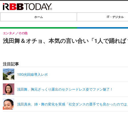
ホーム
IT・デジタル
ホーム
IT・デジタル
エンタメ
その他
浅田舞＆オチョ、本気の言い合い「1人で踊れば
IT・デジタルTOP
SPEED TEST
ネタ
エンタメ
注目記事
ショッピング
エンタメTOP
ライフ
10G光回線導入レポ
韓流・K-POP
ライフTOP
リリース一覧
浅田舞、胸元ざっくり露出のセクシードレス姿でファン魅了！
音楽
ペット
プッシュ通知の停止方法
グラビア
その他
浅田真央、姉・舞の変化を実感「社交ダンスの選手でも良かったのでは
ショッピング