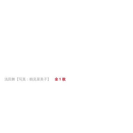
浅田舞【写真：鶴見菜美子】
全 1 枚