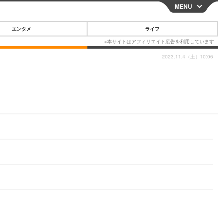
MENU
CLOSE
エンタメ
ライフ
2023.11.4（土）10:06
スマートフォン
ガジェット・ツール
その他
映画・ドラマ
韓国・芸能
グルメ
スポーツ
ショッピング
ブログ
その他