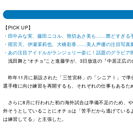
【PICK UP】
・田中みな実、藤田ニコル、熊切あさ美も……際どすぎる
・雨宮天、伊瀬茉莉也、大橋彩香……美人声優の注目写真
・あの注目アイドルがランジェリー姿に！話題のグラビアBE
浅田舞と“オチョ”こと進藤学が、3日放送の『中居正広の
昨年11月に新設された「三笠宮杯」の「シニアⅠ」で準
選手権に向け練習を再開するも、それぞれの仕事もあるた
さらに8月に行われた初の海外試合は準備不足のため、や
外そうとしていることにオチョは「苦手だから逃げている
は練習してる」と主張した。