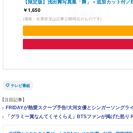
【限定版】浅田舞写真集「舞」＜追加カット付／Beach
￥1,650
(価格・在庫状況は記事公開時点のものです)
テレビ番組
【注目記事】
>
FRIDAYが熱愛スクープ予告!大河女優とシンガーソング
>
「グラミー賞なんてくそくらえ」BTSファンが掲げた怒り 