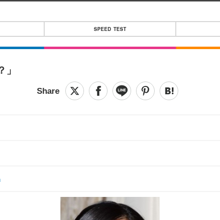
SPEED TEST
？」
」