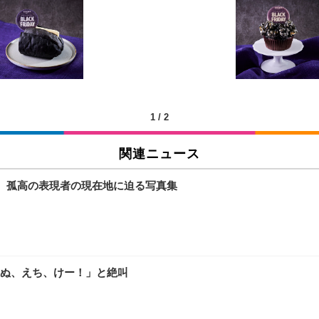
 跳ね上げ式アームレスト コンパクト 約105度ロッキング pc 事務椅子 360度
X-WT | 31.5型4K UHD・USB Type-C・ホワイト
い捨て 無香料 ホワイト 300枚
チェア 人間工学 疲れない ブラック
X-WT | 27.0型4K UHD・USB Type-C・ホワイト
(84枚) ホワイト(吸収面:ライトブルー)
1
/
2
関連ニュース
ワーク チェア 強化バックレスト 30度ロッキング機能 人間工学 椅子 腰サポー
付き（CFI-ZDM1J）
品
ジ、孤高の表現者の現在地に迫る写真集
 おしゃれ パソコンチェア (ブラック)
ワーク チェア 強化バックレスト 30度ロッキング機能 人間工学 椅子 腰サポー
D（1920×1080）VA 非光沢 HDMI/DisplayPort/VGA スピーカー内蔵 
限定】 Smart Basic アイリスオーヤマ ペットシーツ 超厚型 お徳用 ワイド 100枚入 
 おしゃれ パソコンチェア (ホワイト)
ぬ、えち、けー！」と絶叫