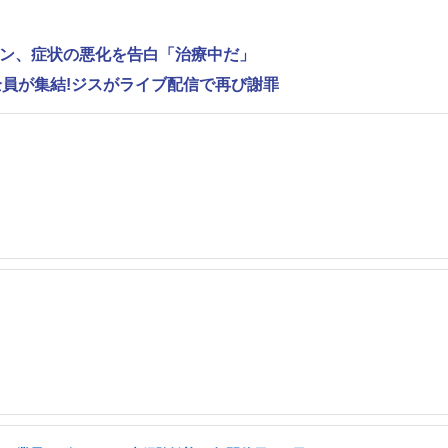
ンヨン、症状の悪化を告白「治療中だ」
バー全員が集結!ジスがライブ配信で再び謝罪