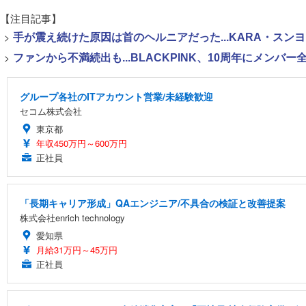
【注目記事】
>
手が震え続けた原因は首のヘルニアだった...KARA・ス
>
ファンから不満続出も...BLACKPINK、10周年にメン
グループ各社のITアカウント営業/未経験歓迎
セコム株式会社
東京都
年収450万円～600万円
正社員
「長期キャリア形成」QAエンジニア/不具合の検証と改善提案
株式会社enrich technology
愛知県
月給31万円～45万円
正社員