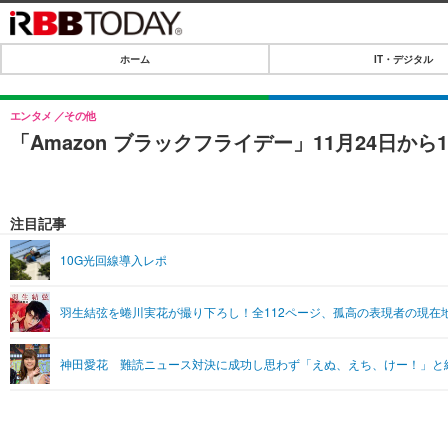
ホーム
IT・デジタル
ホーム
IT・デジタル
エンタメ
その他
「Amazon ブラックフライデー」11月24日から
IT・デジタルTOP
SPEED TEST
ネタ
エンタメ
注目記事
ショッピング
エンタメTOP
ライフ
10G光回線導入レポ
韓流・K-POP
ライフTOP
リリース一覧
羽生結弦を蜷川実花が撮り下ろし！全112ページ、孤高の表現者の現在
音楽
ペット
プッシュ通知の停止方法
グラビア
その他
神田愛花 難読ニュース対決に成功し思わず「えぬ、えち、けー！」と
ショッピング