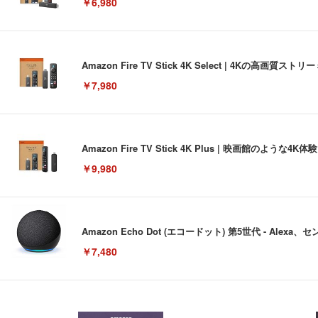
￥6,980
Amazon Fire TV Stick 4K Select | 4Kの
￥7,980
Amazon Fire TV Stick 4K Plus | 映画館のよ
￥9,980
Amazon Echo Dot (エコードット) 第5世代 - A
￥7,480