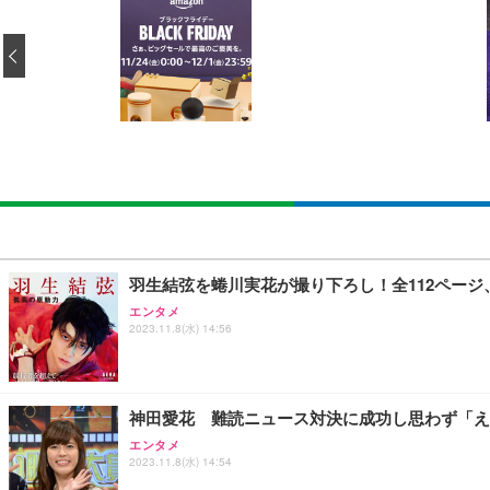
[EdoErgo] オフィスチェア 椅子 テレワーク 疲れない
EIZO ビジネス向けプレミアムモニター | FlexScan EV3240
Amazonベーシック ペットシーツ 薄型 レギュラー 1回使
(黒網+黒枠+黒足)
‹
￥105,595
￥3,373
￥5,699
SIHOO B100 オフィスチェア／デスクチェア メッシュ
EIZO ビジネス向けプレミアムモニター | FlexScan EV2740
Amazonベーシック ペットシーツ 厚型 ワイド 42枚x2袋
￥27,999
￥109,572
￥3,234
Sezlife オフィスチェア デスクチェア 疲れない テレ
【純正品】27"ゲーミングモニター DualSense 充電フック
ネオ・ルーライフ ネオ・オムツ L 中型犬用 26枚入り 単
羽生結弦を蜷川実花が撮り下ろし！全112ペー
ション PCチェア 通気性メッシュ ゲーミング/勉強/事務用
￥49,979
￥1,800
エンタメ
￥7,680
2023.11.8(水) 14:56
Sezlife オフィスチェア デスクチェア 疲れない テレ
【整備済み品】Dell E2724HS 27インチ 液晶モニター フルH
Smart Basic(スマートベーシック) 【Amazon.co.jp
ション PCチェア 通気性メッシュ ゲーミング/勉強/事務用
神田愛花 難読ニュース対決に成功し思わず「え
￥15,800
￥3,670
￥7,680
エンタメ
2023.11.8(水) 14:54