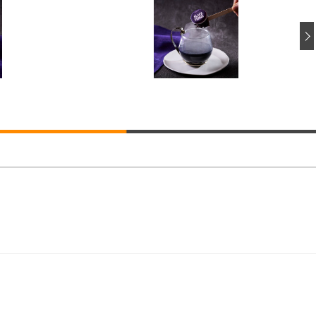
回転 座面昇降 強化ナイロン樹脂ベース 通気性メッシュ 在宅ワーク H-WY01
ト 90度跳ね上げ式アームレスト 3Dヘッドレスト ハンガー付き 高反発クッ
ト 90度跳ね上げ式アームレスト 3Dヘッドレスト ハンガー付き 高反発クッ
高さ調整 スイベル VESA対応 ComfortView ビジネス向け
(x 1) (ケース販売)