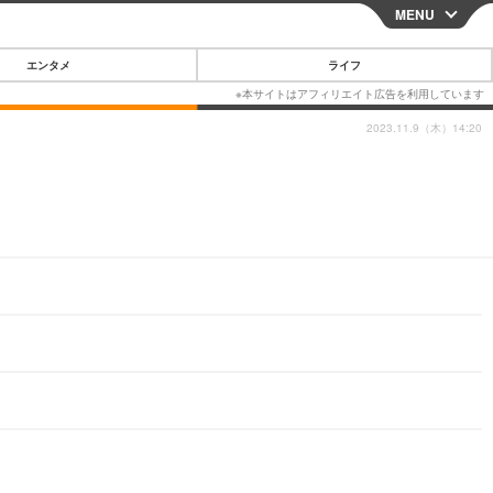
MENU
CLOSE
エンタメ
ライフ
2023.11.9（木）14:20
スマートフォン
ガジェット・ツール
その他
映画・ドラマ
韓国・芸能
グルメ
スポーツ
ショッピング
ブログ
その他