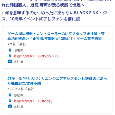
れた韓国芸人、退院 麻痺が残る状態で出廷へ
>
何を意味するのか...めったに泣かないBLACKPINK・ジ
ス、10周年イベント終了しファンを前に涙
ゲーム周辺機器・コントローラーの組立スタッフ正社員・有
給消化率高い「正社員/年間休日125日/IT・ゲーム業界志望」
Yts株式会社
埼玉県
月給27万3,600円～35万5,300円
正社員
27卒・新卒/ものづくりエンジニアアシスタント/設計図に沿っ
た機械組立/文理不問
ベンタス株式会社
愛知県
月給25万9,900円～32万円
正社員