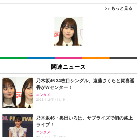
>> もっと見る
[EdoErgo] オフィスチェア 椅子 テレワーク 疲れな
EIZO ビジネス向けプレミアムモニター | FlexScan
Amazonベーシック ペットシーツ 薄型 レギュラー 1
い 跳ね上げ式アームレスト コンパクト 約105度ロッ
EV3240X-WT | 31.5型4K UHD・USB Type-C・ホワ
回使い捨て 無香料 ホワイト 300枚
キング pc 事務椅子 360度回転 座面昇降 強化ナイロ
イト
ン樹脂ベース 通気性メッシュ 在宅ワーク H-WY01
￥3,373
￥5,699
￥105,595
(黒網+黒枠+黒足)
EIZO ビジネス向けプレミアムモニター | FlexScan
SIHOO B100 オフィスチェア／デスクチェア メッシ
Amazonベーシック ペットシーツ 厚型 ワイド 42枚
EV2740X-WT | 27.0型4K UHD・USB Type-C・ホワ
ュチェア 人間工学 疲れない ブラック
x2袋(84枚) ホワイト(吸収面:ライトブルー)
関連ニュース
イト
￥27,999
￥3,234
￥109,572
乃木坂46 34枚目シングル、遠藤さくらと賀喜遥
香がWセンター！
Sezlife オフィスチェア デスクチェア 疲れない テレ
【純正品】27"ゲーミングモニター DualSense 充電
ネオ・ルーライフ ネオ・オムツ L 中型犬用 26枚入
エンタメ
ワーク チェア 強化バックレスト 30度ロッキング機
フック付き（CFI-ZDM1J）
り 単品
2023.11.6(月) 11:19
能 人間工学 椅子 腰サポート 90度跳ね上げ式アーム
レスト 3Dヘッドレスト ハンガー付き 高反発クッシ
￥49,979
￥1,800
￥7,680
ョン PCチェア 通気性メッシュ ゲーミング/勉強/事
乃木坂46・奥田いろは、サプライズで初の路上
務用 おしゃれ パソコンチェア (ブラック)
ライブ！
Sezlife オフィスチェア デスクチェア 疲れない テレ
【整備済み品】Dell E2724HS 27インチ 液晶モニタ
Smart Basic(スマートベーシック) 【Amazon.co.jp
エンタメ
ワーク チェア 強化バックレスト 30度ロッキング機
ー フルHD（1920×1080）VA 非光沢 HDMI/DisplayP
限定】 Smart Basic アイリスオーヤマ ペットシーツ
2023.11.12(日) 18:39