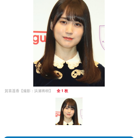
賀喜遥香【撮影：浜瀬将樹】
全 1 枚