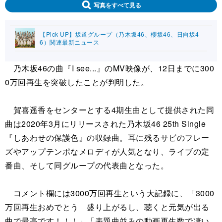
写真をすべて見る
【Pick UP】坂道グループ（乃木坂46、櫻坂46、日向坂4
6）関連最新ニュース
乃木坂46の曲『I see...』のMV映像が、12日までに300
0万回再生を突破したことが判明した。
賀喜遥香をセンターとする4期生曲として提供された同
曲は2020年3月にリリースされた乃木坂46 25th Single
『しあわせの保護色』の収録曲。耳に残るサビのフレー
ズやアップテンポなメロディが人気となり、ライブの定
番曲、そして同グループの代表曲となった。
コメント欄には3000万回再生という大記録に、「3000
万回再生おめでとう 盛り上がるし、聴くと元気が出る
曲で最高です！！！」「表題曲並みの動画再生数で凄い