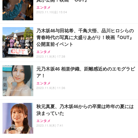
エンタメ
2023.11.10(金) 15:04
乃木坂46与田祐希、千鳥大悟、品川ヒロシらの
青春時代の写真に大盛りあがり！映画『OUT』
公開直前イベント
エンタメ
2023.11.9(木) 17:38
元乃木坂46 相楽伊織、距離感近めのエモグラビ
ア！
エンタメ
2023.11.9(木) 11:36
秋元真夏、乃木坂46からの卒業は昨年の夏には
決まっていた
エンタメ
2023.11.9(木) 7:41