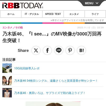
MENU
CLOSE
ホーム
IT・デジタル
SPEED TEST
エンタメ
ライフ
ホーム
IT・デジタル
エンタメ
その他
2023.11.12（日）22:39
乃木坂46、『I see...』のMV映像が3000万回再
IT・デジタルTOP
スマートフォン
SPEED TEST
生突破！
ネタ
ガジェット・ツール
エンタメ
ショッピング
その他
エンタメTOP
映画・ドラマ
ライフ
注目記事
韓流・K-POP
韓国・芸能
ライフTOP
グルメ
リリース一覧
10G光回線導入レポ
音楽
スポーツ
ペット
ショッピング
プッシュ通知の停止方法
乃木坂46 34枚目シングル、遠藤さくらと賀喜遥香がWセンター！
グラビア
ブログ
その他
ショッピング
その他
乃木坂46・奥田いろは、サプライズで初の路上ライブ！