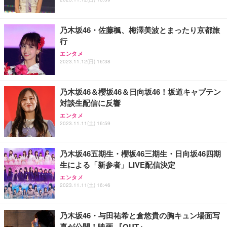
能 人間工学 椅子 腰サポート 90度跳ね上げ式アーム
ort/VGA スピーカー内蔵 高さ調整 スイベル VESA対
超厚型 お徳用 ワイド 100枚入 (x 1) (ケース販売)
レスト 3Dヘッドレスト ハンガー付き 高反発クッシ
応 ComfortView ビジネス向け
￥7,680
￥15,800
￥3,670
ョン PCチェア 通気性メッシュ ゲーミング/勉強/事
乃木坂46・佐藤楓、梅澤美波とまったり京都旅
務用 おしゃれ パソコンチェア (ホワイト)
行
ANDWINT オフィスチェア デスクチェア 肘なし メ
【MiniLED/24.5inch/280Hz/FHD】GRAPHT THE S
アイリスオーヤマ ペットシーツ 超厚型 お徳用 レギ
ッシュ 通気性 ランバーサポート付き 腰サポート ガ
HOOTER Gaming Monitor 24” Essential ゲーミン
エンタメ
ュラー 200枚入【Amazon.co.jp限定】
ス圧無段階昇降 360度回転 キャスター付き コンパク
グモニター QD 24.5インチ 1ms FHD 量子ドット 残
2023.11.12(日) 16:38
ト 幅52×奥行58.5×高さ84～96cm テレワーク 在宅
像低減 (3年保証 | 輝点保証 | 日本メーカー)
￥3,731
￥4,139
￥34,980
勤務 ブラック
乃木坂46＆櫻坂46＆日向坂46！坂道キャプテン
対談生配信に反響
エンタメ
2023.11.11(土) 16:59
乃木坂46五期生・櫻坂46三期生・日向坂46四期
生による「新参者」LIVE配信決定
エンタメ
2023.11.11(土) 16:46
乃木坂46・与田祐希と倉悠貴の胸キュン場面写
真が公開！映画 『OUT』