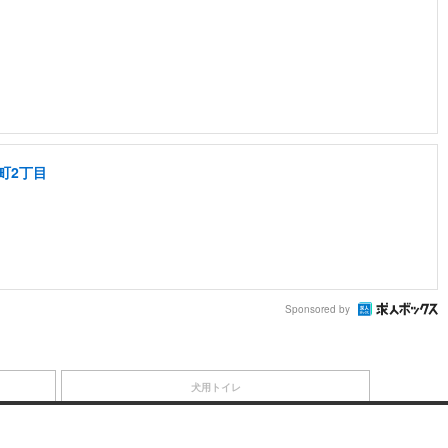
町2丁目
Sponsored by
犬用トイレ