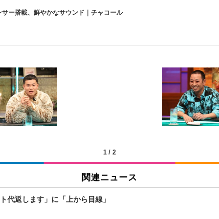
lexa、センサー搭載、鮮やかなサウンド｜チャコール
 跳ね上げ式アームレスト コンパクト 約105度ロッキング pc 事務椅子 360度
X-WT | 31.5型4K UHD・USB Type-C・ホワイト
い捨て 無香料 ホワイト 300枚
チェア 人間工学 疲れない ブラック
X-WT | 27.0型4K UHD・USB Type-C・ホワイト
(84枚) ホワイト(吸収面:ライトブルー)
1
/
2
関連ニュース
ワーク チェア 強化バックレスト 30度ロッキング機能 人間工学 椅子 腰サポー
付き（CFI-ZDM1J）
品
ト代返します」に「上から目線」
 おしゃれ パソコンチェア (ブラック)