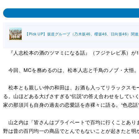
【Pick UP】坂道グループ（乃木坂46、櫻坂46、日向坂46）関
『人志松本の酒のツマミになる話』（フジテレビ系）が17
今回、MCを務めるのは、松本人志と千鳥のノブ・大悟。
松本とも親しい仲の和田は、お酒も入ってリラックスモード
る。山ほどある大げさすぎる“伝説”の答え合わせをしてい
家の那須川も自身の過去の恋愛話を赤裸々に語る。“色恋話
山之内は「皆さんはプライベートで百均に行くことありま
野は昔の百円均一の商品でとんでもないことが起きたと明