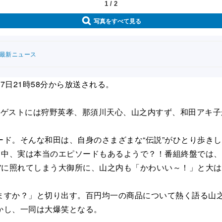
1
/
2
写真をすべて見る
連最新ニュース
日21時58分から放送される。
ゲストには狩野英孝、那須川天心、山之内すず、和田アキ子
。そんな和田は、自身のさまざまな“伝説”がひとり歩きし
く中、実は本当のエピソードもあるようで？！番組終盤では、
”に照れてしまう大御所に、山之内も「かわいい～！」と大
すか？」と切り出す。百円均一の商品について熱く語る山之
かし、一同は大爆笑となる。