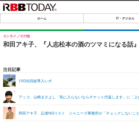
ホーム
IT・デジタル
ホーム
IT・デジタル
エンタメ
その他
和田アキ子、『人志松本の酒のツマミになる話』
IT・デジタルTOP
SPEED TEST
ネタ
エンタメ
注目記事
ショッピング
エンタメTOP
ライフ
10G光回線導入レポ
韓流・K-POP
ライフTOP
リリース一覧
アッコ、山崎まさよし「気に入らないならチケット代返します」に「上
音楽
ペット
プッシュ通知の停止方法
グラビア
その他
和田アキ子、記者NGリスト ジャニーズ事務所が「チェックしないこ
ショッピング