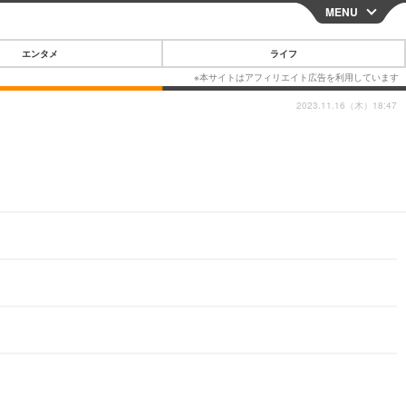
MENU
CLOSE
エンタメ
ライフ
2023.11.16（木）18:47
スマートフォン
ガジェット・ツール
その他
映画・ドラマ
韓国・芸能
グルメ
スポーツ
ショッピング
ブログ
その他