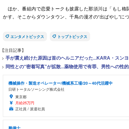
ほか、番組内で恋愛トークも披露した那須川は「もし格闘
かす。そこからダウンタウン、千鳥の漫才の“出ばやし”に
エンタメトピックス
トップトピックス
【注目記事】
>
手が震え続けた原因は首のヘルニアだった...KARA・ス
>
同性との“密着写真”が拡散...薬物使用で有罪、男性への
機械操作・製造オペレーター/機械系工場/20～40代活躍中
日研トータルソーシング株式会社
東京都
月給25万円
正社員 / 派遣社員
整備士