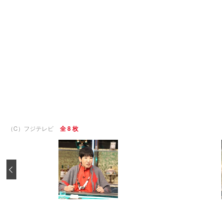
（C）フジテレビ
全 8 枚
‹