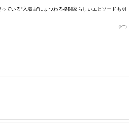
っている“入場曲”にまつわる格闘家らしいエピソードも明
《KT》