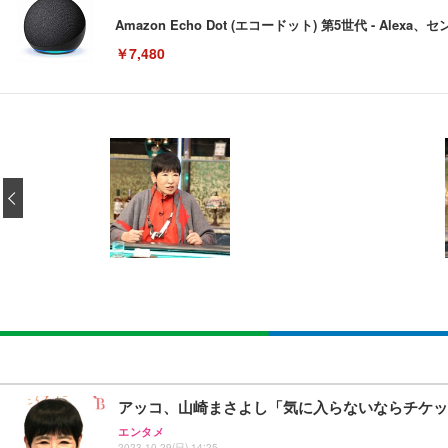
Amazon Echo Dot (エコードット) 第5世代 - A
￥7,480
[EdoErgo] オフィスチェア 椅子 テレワーク 疲れない
EIZO ビジネス向けプレミアムモニター | FlexScan EV3240
Amazonベーシック ペットシーツ 薄型 レギュラー 1回使
(黒網+黒枠+黒足)
‹
￥105,595
￥3,373
￥5,699
SIHOO B100 オフィスチェア／デスクチェア メッシュ
EIZO ビジネス向けプレミアムモニター | FlexScan EV2740
Amazonベーシック ペットシーツ 厚型 ワイド 42枚x2袋
￥27,999
￥109,572
￥3,234
Sezlife オフィスチェア デスクチェア 疲れない テレ
【純正品】27"ゲーミングモニター DualSense 充電フック
ネオ・ルーライフ ネオ・オムツ L 中型犬用 26枚入り 単
アッコ、山崎まさよし「気に入らないならチケッ
ション PCチェア 通気性メッシュ ゲーミング/勉強/事務用
￥49,979
￥1,800
エンタメ
￥7,680
2023.10.29(日) 14:25