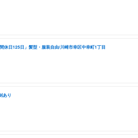
年間休日125日」髪型・服装自由/川崎市幸区中幸町1丁目
制あり