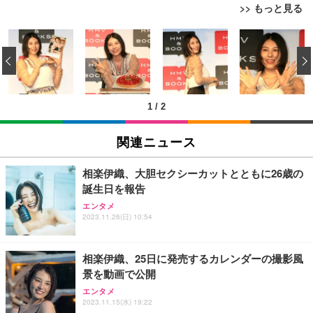
>> もっと見る
[EdoErgo] オフィスチェア 椅子 テレワーク 疲れな
EIZO ビジネス向けプレミアムモニター | FlexScan
Amazonベーシック ペットシーツ 薄型 レギュラー 1
い 跳ね上げ式アームレスト コンパクト 約105度ロッ
EV3240X-WT | 31.5型4K UHD・USB Type-C・ホワ
‹
回使い捨て 無香料 ホワイト 300枚
キング pc 事務椅子 360度回転 座面昇降 強化ナイロ
イト
ン樹脂ベース 通気性メッシュ 在宅ワーク H-WY01
￥3,373
￥5,699
￥105,595
(黒網+黒枠+黒足)
1
/
2
EIZO ビジネス向けプレミアムモニター | FlexScan
SIHOO B100 オフィスチェア／デスクチェア メッシ
Amazonベーシック ペットシーツ 厚型 ワイド 42枚
EV2740X-WT | 27.0型4K UHD・USB Type-C・ホワ
ュチェア 人間工学 疲れない ブラック
x2袋(84枚) ホワイト(吸収面:ライトブルー)
関連ニュース
イト
￥27,999
￥3,234
￥109,572
相楽伊織、大胆セクシーカットとともに26歳の
誕生日を報告
Sezlife オフィスチェア デスクチェア 疲れない テレ
【純正品】27"ゲーミングモニター DualSense 充電
ネオ・ルーライフ ネオ・オムツ L 中型犬用 26枚入
エンタメ
ワーク チェア 強化バックレスト 30度ロッキング機
フック付き（CFI-ZDM1J）
り 単品
2023.11.26(日) 10:54
能 人間工学 椅子 腰サポート 90度跳ね上げ式アーム
レスト 3Dヘッドレスト ハンガー付き 高反発クッシ
￥49,979
￥1,800
￥7,680
ョン PCチェア 通気性メッシュ ゲーミング/勉強/事
相楽伊織、25日に発売するカレンダーの撮影風
務用 おしゃれ パソコンチェア (ブラック)
景を動画で公開
Sezlife オフィスチェア デスクチェア 疲れない テレ
【整備済み品】Dell E2724HS 27インチ 液晶モニタ
Smart Basic(スマートベーシック) 【Amazon.co.jp
エンタメ
ワーク チェア 強化バックレスト 30度ロッキング機
ー フルHD（1920×1080）VA 非光沢 HDMI/DisplayP
限定】 Smart Basic アイリスオーヤマ ペットシーツ
2023.11.15(水) 19:22
能 人間工学 椅子 腰サポート 90度跳ね上げ式アーム
ort/VGA スピーカー内蔵 高さ調整 スイベル VESA対
超厚型 お徳用 ワイド 100枚入 (x 1) (ケース販売)