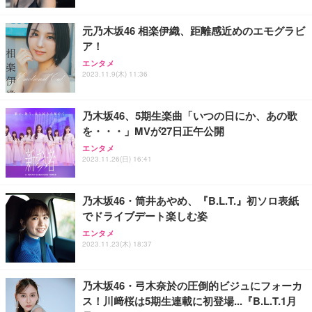
レスト 3Dヘッドレスト ハンガー付き 高反発クッシ
応 ComfortView ビジネス向け
￥7,680
￥15,800
￥3,670
ョン PCチェア 通気性メッシュ ゲーミング/勉強/事
元乃木坂46 相楽伊織、距離感近めのエモグラビ
務用 おしゃれ パソコンチェア (ホワイト)
ア！
ANDWINT オフィスチェア デスクチェア 肘なし メ
【MiniLED/24.5inch/280Hz/FHD】GRAPHT THE S
アイリスオーヤマ ペットシーツ 超厚型 お徳用 レギ
ッシュ 通気性 ランバーサポート付き 腰サポート ガ
HOOTER Gaming Monitor 24” Essential ゲーミン
エンタメ
ュラー 200枚入【Amazon.co.jp限定】
ス圧無段階昇降 360度回転 キャスター付き コンパク
グモニター QD 24.5インチ 1ms FHD 量子ドット 残
2023.11.9(木) 11:36
ト 幅52×奥行58.5×高さ84～96cm テレワーク 在宅
像低減 (3年保証 | 輝点保証 | 日本メーカー)
￥3,731
￥4,139
￥34,980
勤務 ブラック
乃木坂46、5期生楽曲「いつの日にか、あの歌
を・・・」MVが27日正午公開
エンタメ
2023.11.26(日) 16:41
乃木坂46・筒井あやめ、『B.L.T.』初ソロ表紙
でドライブデート楽しむ姿
エンタメ
2023.11.23(木) 18:37
乃木坂46・弓木奈於の圧倒的ビジュにフォーカ
ス！川﨑桜は5期生連載に初登場...『B.L.T.1月