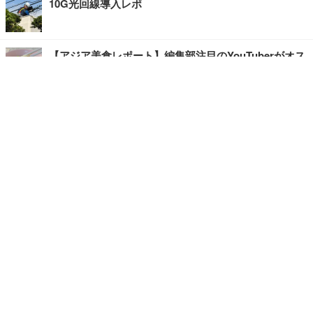
10G光回線導入レポ
【アジア美食レポート】編集部注目のYouTuberがオス
スメ！タイ・バンコクに行ったら食べたいグルメをチ
ェック
【エンタメRBB】注目の人にインタビュー
【坂道グループニュース】ーエンタメRBBー
今観るべきオススメ「韓国ドラマ」
快適デスクのヒントが満載！こだわりデスクツアー