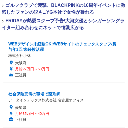
>
ゴルフクラブで襲撃、BLACKPINKの10周年イベントに激
怒したファンの説も...YG本社で女性が暴れる
>
FRIDAYが熱愛スクープ予告!大河女優とシンガーソングラ
イター組み合わせにネットで憶測広がる
WEBデザイン未経験OK!/WEBサイトのチェックスタッフ/賞
与年2回/未経験活躍
株式会社小林
大阪府
月給27万円～50万円
正社員
社会保険完備の職場で薬剤師
データインデックス株式会社 名古屋オフィス
愛知県
月給35万円～40万円
正社員