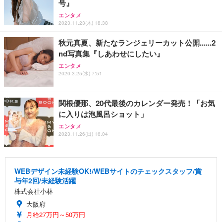
号』
エンタメ
2023.11.23(木) 18:38
秋元真夏、新たなランジェリーカット公開......2
nd写真集『しあわせにしたい』
エンタメ
2020.3.25(水) 7:51
関根優那、20代最後のカレンダー発売！「お気
に入りは泡風呂ショット」
エンタメ
2023.11.26(日) 16:04
WEBデザイン未経験OK!/WEBサイトのチェックスタッフ/賞
与年2回/未経験活躍
株式会社小林
大阪府
月給27万円～50万円