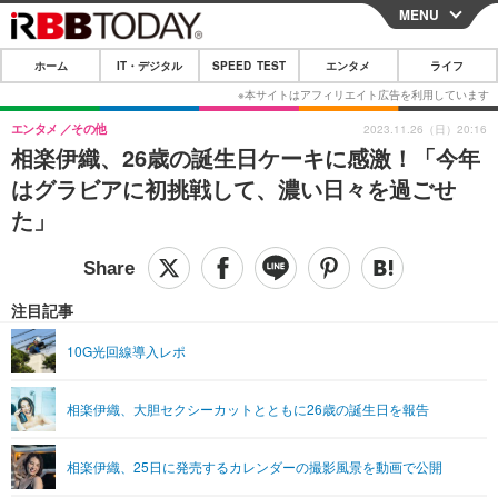
MENU
CLOSE
ホーム
IT・デジタル
SPEED TEST
エンタメ
ライフ
ホーム
IT・デジタル
エンタメ
その他
2023.11.26（日）20:16
相楽伊織、26歳の誕生日ケーキに感激！「今年
IT・デジタルTOP
スマートフォン
SPEED TEST
はグラビアに初挑戦して、濃い日々を過ごせ
ネタ
ガジェット・ツール
た」
エンタメ
ショッピング
その他
エンタメTOP
映画・ドラマ
ライフ
韓流・K-POP
韓国・芸能
注目記事
ライフTOP
グルメ
リリース一覧
音楽
スポーツ
10G光回線導入レポ
ペット
ショッピング
プッシュ通知の停止方法
グラビア
ブログ
その他
相楽伊織、大胆セクシーカットとともに26歳の誕生日を報告
ショッピング
その他
相楽伊織、25日に発売するカレンダーの撮影風景を動画で公開