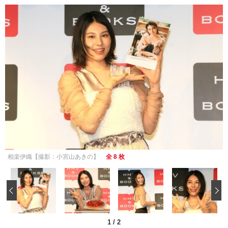
相楽伊織【撮影：小宮山あきの】
全 8 枚
‹
1
/
2