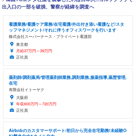
出入口の一部を破損、警察が経緯を調査へ
看護業務/看護ケア業務/在宅看護/外出付き添い看護など/スタ
ッフマネジメント/それに伴うオフィスワークを行います
株式会社スーパーナース・プライベート看護部
東京都
月給37万円～39万円
正社員
薬剤師/調剤薬局/管理薬剤師業務,調剤業務,服薬指導,薬歴管理,
在宅
有限会社イトーヤク
大阪府
年収600万円～720万円
正社員
Airbnbのカスタマーサポート/初日から完全在宅勤務!未経験O
K!髪色自由&ネイル自由