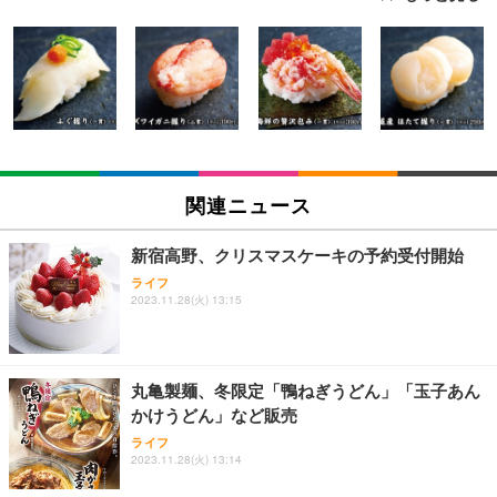
[EdoErgo] オフィスチェア 椅子 テレワーク 疲れな
EIZO ビジネス向けプレミアムモニター | FlexScan
Amazonベーシック ペットシーツ 薄型 レギュラー 1
い 跳ね上げ式アームレスト コンパクト 約105度ロッ
EV3240X-WT | 31.5型4K UHD・USB Type-C・ホワ
回使い捨て 無香料 ホワイト 300枚
キング pc 事務椅子 360度回転 座面昇降 強化ナイロ
イト
ン樹脂ベース 通気性メッシュ 在宅ワーク H-WY01
￥3,373
￥5,699
￥105,595
(黒網+黒枠+黒足)
EIZO ビジネス向けプレミアムモニター | FlexScan
SIHOO B100 オフィスチェア／デスクチェア メッシ
Amazonベーシック ペットシーツ 厚型 ワイド 42枚
EV2740X-WT | 27.0型4K UHD・USB Type-C・ホワ
ュチェア 人間工学 疲れない ブラック
x2袋(84枚) ホワイト(吸収面:ライトブルー)
関連ニュース
イト
￥27,999
￥3,234
￥109,572
新宿高野、クリスマスケーキの予約受付開始
ライフ
Sezlife オフィスチェア デスクチェア 疲れない テレ
2023.11.28(火) 13:15
【純正品】27"ゲーミングモニター DualSense 充電
ネオ・ルーライフ ネオ・オムツ L 中型犬用 26枚入
ワーク チェア 強化バックレスト 30度ロッキング機
フック付き（CFI-ZDM1J）
り 単品
能 人間工学 椅子 腰サポート 90度跳ね上げ式アーム
レスト 3Dヘッドレスト ハンガー付き 高反発クッシ
￥49,979
￥1,800
￥7,680
ョン PCチェア 通気性メッシュ ゲーミング/勉強/事
丸亀製麺、冬限定「鴨ねぎうどん」「玉子あん
務用 おしゃれ パソコンチェア (ブラック)
かけうどん」など販売
Sezlife オフィスチェア デスクチェア 疲れない テレ
【整備済み品】Dell E2724HS 27インチ 液晶モニタ
Smart Basic(スマートベーシック) 【Amazon.co.jp
ライフ
ワーク チェア 強化バックレスト 30度ロッキング機
ー フルHD（1920×1080）VA 非光沢 HDMI/DisplayP
限定】 Smart Basic アイリスオーヤマ ペットシーツ
2023.11.28(火) 13:14
能 人間工学 椅子 腰サポート 90度跳ね上げ式アーム
ort/VGA スピーカー内蔵 高さ調整 スイベル VESA対
超厚型 お徳用 ワイド 100枚入 (x 1) (ケース販売)
レスト 3Dヘッドレスト ハンガー付き 高反発クッシ
応 ComfortView ビジネス向け