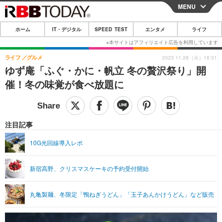
MENU
CLOSE
ホーム
IT・デジタル
SPEED TEST
エンタメ
ライフ
ホーム
IT・デジタル
ライフ
グルメ
2023.11.28（火）16:31
ゆず庵「ふぐ・かに・帆立 冬の贅沢祭り」開
IT・デジタルTOP
スマートフォン
SPEED TEST
催！冬の味覚が食べ放題に
ネタ
ガジェット・ツール
エンタメ
ショッピング
その他
エンタメTOP
映画・ドラマ
ライフ
注目記事
韓流・K-POP
韓国・芸能
ライフTOP
グルメ
リリース一覧
10G光回線導入レポ
音楽
スポーツ
ペット
ショッピング
プッシュ通知の停止方法
新宿高野、クリスマスケーキの予約受付開始
グラビア
ブログ
その他
ショッピング
その他
丸亀製麺、冬限定「鴨ねぎうどん」「玉子あんかけうどん」など販売