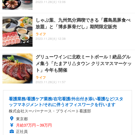
2023.11.28(火) 13:06
しゃぶ葉、九州気分満喫できる「霧島黒豚食べ
放題」と「博多豚骨だし」期間限定販売
ライフ
2023.11.28(火) 12:38
グリューワインに北欧ミートボール！絶品グル
メ集う「たまアリ△タウン クリスマスマーケッ
ト」今年も開催
ライフ
2023.11.28(火) 11:57
看護業務/看護ケア業務/在宅看護/外出付き添い看護など/スタ
ッフマネジメント/それに伴うオフィスワークを行います
株式会社スーパーナース・プライベート看護部
東京都
月給37万円～39万円
正社員