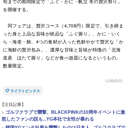
旬までの期間限定で「ふぐ・かに・帆立 冬の贅沢祭り」
を開催する。
同フェアは、贅沢コース（4,708円）限定で、引き締ま
った身と上品な旨味が絶品な「ふぐ握り」、かに・いく
ら・海老・鮪、4つの食材が入った色鮮やかで贅沢な「か
に海鮮の贅沢包み」、濃厚な甘味と旨味が特徴の「北海
道産 ほたて握り」などが食べ放題になるというもの。
数量限定。
《山根由佳》
ライフトピックス
【注目記事】
>
ゴルフクラブで襲撃、BLACKPINKの10周年イベントに激
怒したファンの説も...YG本社で女性が暴れる
>
韓国YGエンタ社屋を襲撃したのは日本人...ゴルフクラブで