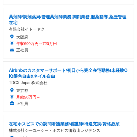
薬剤師/調剤薬局/管理薬剤師業務,調剤業務,服薬指導,薬歴管理,
在宅
有限会社イトーヤク
大阪府
年収600万円～720万円
正社員
Airbnbのカスタマーサポート/初日から完全在宅勤務!未経験O
K!髪色自由&ネイル自由
TDCX Japan株式会社
東京都
月給26万円～
正社員
在宅ホスピスでの訪問看護業務/看護師/待遇充実/資格必須
株式会社シーユーシー・ホスピス御殿山レジデンス