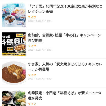
￥7,680
￥15,800
￥3,670
ョン PCチェア 通気性メッシュ ゲーミング/勉強/事
『アナ雪』10周年記念！東京ばな奈が特別なコ
務用 おしゃれ パソコンチェア (ホワイト)
レクション販売
ANDWINT オフィスチェア デスクチェア 肘なし メ
【MiniLED/24.5inch/280Hz/FHD】GRAPHT THE S
アイリスオーヤマ ペットシーツ 超厚型 お徳用 レギ
ッシュ 通気性 ランバーサポート付き 腰サポート ガ
HOOTER Gaming Monitor 24” Essential ゲーミン
ライフ
ュラー 200枚入【Amazon.co.jp限定】
ス圧無段階昇降 360度回転 キャスター付き コンパク
グモニター QD 24.5インチ 1ms FHD 量子ドット 残
2023.11.28(火) 13:14
ト 幅52×奥行58.5×高さ84～96cm テレワーク 在宅
像低減 (3年保証 | 輝点保証 | 日本メーカー)
￥3,731
￥4,139
￥34,980
勤務 ブラック
出前館、吉野家×松屋「牛の日」キャンペーン
再び開催
ライフ
2023.11.28(火) 13:13
すき家、人気の「炭火焼きほろほろチキンカレ
ー」が再登場
ライフ
2023.11.28(火) 13:12
冬季限定！小田急「箱根そば」が新メニュー3
種を発売
ライフ