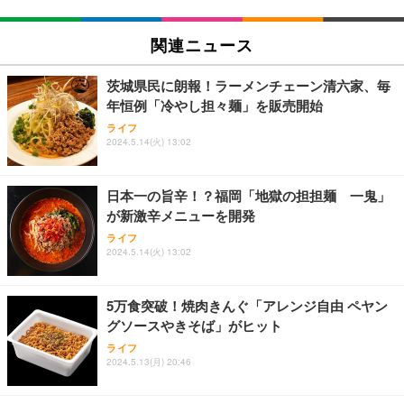
EIZO ビジネス向けプレミアムモニター | FlexScan
【法人向け・5年安定ビジネスに最適】GMKtec ミニ
Grithope イヤホン タイプC【2026新モデル 耐久
EV2740X-WT | 27.0型4K UHD・USB Type-C・ホワ
PC Ryzen 7 7730U搭載 M5 Ultra【32GB DDR4 1TB
性】 有線イヤホン マイク付き HiFi音質 ノイズ低減
関連ニュース
イト
SSD】8コア16スレッド 最大4.5GHz Win11 Pro 小
重低音 遅延なし
型PC 2.5G有線LAN Wi-Fi 6E BT5.2 8K3画面同時出
￥109,572
￥86,999
￥949
力 HDMI2.0/DP1.4/USB-C M.2 SSD 16TB拡張対応
茨城県民に朗報！ラーメンチェーン清六家、毎
コンパクト 静音ミニPC ゲーミングPC
年恒例「冷やし担々麺」を販売開始
【ミニpc 最新第12世代 N95 省電力 N97より高速】B
Lightning to 3.5mm イヤホンジャック 変換 MFi認
【純正品】27"ゲーミングモニター DualSense 充電
ライフ
MAX ミニpc mini pc N95 4C/4T 15W 最大3.4GHz 1
証 【ハイレゾ音質】 内蔵DAC 遅延なし 48ビット/9
2024.5.14(火) 13:02
フック付き（CFI-ZDM1J）
2GB LPDDR5+512GB SSD 小型PC 8TB拡張M.2_N
6KHz 音量調節対応
VMe/SATA HDMI2.1/2画面出力 4K@60Hz 小型パソ
￥49,979
￥39,999
￥999
コン 高速2.4G/5GWi-Fi BT5.0 ギガビットLAN 静音
日本一の旨辛！？福岡「地獄の担担麺 一鬼」
ミニパソコン B4Plus
が新激辛メニューを開発
【整備済み品】Dell E2724HS 27インチ 液晶モニタ
GMKtec ミニPC G11初登場 AMD Ryzen Embedde
【HIFI音質】iphone イヤホンジャック ライトニン
ライフ
ー フルHD（1920×1080）VA 非光沢 HDMI/DisplayP
d R2514搭載 16GB DDR4＋256GB SSD動作より安
グ イヤホン 変換 MFI認証 4極 内蔵DAC 遅延なし 音
2024.5.14(火) 13:02
ort/VGA スピーカー内蔵 高さ調整 スイベル VESA対
定 最大3.7GHz｜4K×3画面出力・2.5GLAN HDMI 2.
量調節/音楽
応 ComfortView ビジネス向け
1/Type-C・Win11 Pro Mini PC USB3.2×4 企業・学
￥15,800
￥61,248
￥999
習向け 超小型 高性能 (16GB+256GB)
5万食突破！焼肉きんぐ「アレンジ自由 ペヤン
グソースやきそば」がヒット
【MiniLED/24.5inch/280Hz/FHD】GRAPHT THE S
寝ホン 睡眠用イヤホン 寝ながら 痛くない 超軽量2.8
【整備済み品】富士通 ESPRIMO Q558 ミニPC i5第
HOOTER Gaming Monitor 24” Essential ゲーミン
g ASMR推薦 ワイヤレス Bluetooth6.1 柔軟性高 安
ライフ
9世代 16GB SSD256GB Win11 Office2021 WiFi
グモニター QD 24.5インチ 1ms FHD 量子ドット 残
眠 仕事 ブルー
2024.5.13(月) 20:46
像低減 (3年保証 | 輝点保証 | 日本メーカー)
￥33,980
￥34,980
￥2,682