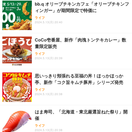
bb.q オリーブチキンカフェ「オリーブチキンフ
ィンガー」が期間限定で特価に
ライフ
2024.5.13(月) 20:40
CoCo壱番屋、新作「肉塊トンテキカレー」数
量限定販売
ライフ
2024.5.13(月) 20:39
思いっきり頬張れる至福の丼！ほっかほっか
亭、新作「コク旨キムチ豚丼」シリーズ発売
ライフ
2024.5.13(月) 20:38
はま寿司、「北海道・東北厳選旨ねた祭り」開
催
ライフ
2024.5.13(月) 20:38