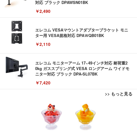
対応 ブラック DPAWSN01BK
￥2,490
エレコム VESAマウントアダプターブラケット モニ
ター用 VESA規格対応 DPAＷQB01BK
￥2,110
エレコム モニターアーム 17~49インチ対応 耐荷重2
0kg ガススプリング式 VESA ロングアーム ワイドモ
ニター対応 ブラック DPA-SL07BK
￥7,420
>> もっと見る
EIZO ビジネス向けプレミアムモニター | FlexScan
【ミニPC 最強 ゲーミング PC】GMKtec NucBox K
Bluetoothイヤホン ワイヤレスイヤホン IPX7防水
EV3240X-WT | 31.5型4K UHD・USB Type-C・ホワ
8 PlusミニPCゲーミング AMD R7 8845HS搭載 【R
最大60時間再生 2026年最新Bluetooth6.0ブルートゥ
イト
9 7940HS/8745HS/H255より上位】Radeon 780M | 1
ースイヤホン 全音域HIFI音質低遅延接続瞬時 片耳/
28GB DDR5拡張可能 32GB DDR5+1TB SSD |Oculi
両耳 WEB会議/運動/ゲーム/通学通勤/スポーツ/音楽
￥105,595
￥122,848
￥999
nk・USB4.0×2 | Win11 Pro 5.1GHz | Win11 Pro | 8
用iPhone/Android対応 (002 black)
K 4画面対応