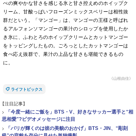
ぺの爽やかな甘さを感じる氷と甘さ控えめのホイップク
リーム、甘酸っぱいフローズンミックスベリーは相性抜
群だという。「マンゴー」は、マンゴーの王様と呼ばれ
るアルフォンソマンゴーの果汁のシロップを使用したか
き氷に、ふわとろのホイップクリームとカットマンゴー
をトッピングしたもの。ごろっとしたカットマンゴーは
食べ応え抜群で、果汁の上品な甘さも堪能できるもの
に。
《山根由佳》
ライフトピックス
【注目記事】
>
「今度一緒にご飯を」BTS・V、好きなサッカー選手と“相
思相愛”?ビデオメッセージに注目
>
「パリが輝くのは彼の美貌のおかげ」BTS・JIN、“彫刻
級”の容貌を存分に見せた単独撮影