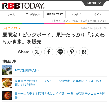
MENU
CLOSE
ホーム
IT・デジタル
SPEED TEST
エンタメ
ライフ
ホーム
IT・デジタル
ライフ
グルメ
2024.5.14（火）21:36
夏限定！ビッグボーイ、果汁たっぷり「ふんわ
IT・デジタルTOP
スマートフォン
SPEED TEST
りかき氷」を販売
ネタ
ガジェット・ツール
エンタメ
ショッピング
その他
エンタメTOP
映画・ドラマ
ライフ
注目記事
韓流・K-POP
韓国・芸能
ライフTOP
グルメ
リリース一覧
10G光回線導入レポ
音楽
スポーツ
ペット
ショッピング
プッシュ通知の停止方法
茨城県民に朗報！ラーメンチェーン清六家、毎年恒例「冷やし担々
麺」を販売開始
グラビア
ブログ
その他
日本一の旨辛！？福岡「地獄の担担麺 一鬼」が新激辛メニューを開
ショッピング
その他
発