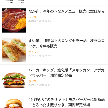
レスト 3Dヘッドレスト ハンガー付き 高反発クッシ
￥49,979
￥1,800
￥7,680
ョン PCチェア 通気性メッシュ ゲーミング/勉強/事
なか卯、今年のうなぎメニュー販売は22日から
務用 おしゃれ パソコンチェア (ブラック)
ライフ
Sezlife オフィスチェア デスクチェア 疲れない テレ
【整備済み品】Dell E2724HS 27インチ 液晶モニタ
Smart Basic(スマートベーシック) 【Amazon.co.jp
2024.5.16(木) 19:09
ワーク チェア 強化バックレスト 30度ロッキング機
ー フルHD（1920×1080）VA 非光沢 HDMI/DisplayP
限定】 Smart Basic アイリスオーヤマ ペットシーツ
能 人間工学 椅子 腰サポート 90度跳ね上げ式アーム
ort/VGA スピーカー内蔵 高さ調整 スイベル VESA対
超厚型 お徳用 ワイド 100枚入 (x 1) (ケース販売)
レスト 3Dヘッドレスト ハンガー付き 高反発クッシ
応 ComfortView ビジネス向け
￥7,680
￥15,800
￥3,670
ョン PCチェア 通気性メッシュ ゲーミング/勉強/事
まい泉、15年以上のロングセラー品「枝豆コロ
務用 おしゃれ パソコンチェア (ホワイト)
ッケ」今年も販売
ANDWINT オフィスチェア デスクチェア 肘なし メ
【MiniLED/24.5inch/280Hz/FHD】GRAPHT THE S
アイリスオーヤマ ペットシーツ 超厚型 お徳用 レギ
ッシュ 通気性 ランバーサポート付き 腰サポート ガ
HOOTER Gaming Monitor 24” Essential ゲーミン
ライフ
ュラー 200枚入【Amazon.co.jp限定】
ス圧無段階昇降 360度回転 キャスター付き コンパク
グモニター QD 24.5インチ 1ms FHD 量子ドット 残
2024.5.16(木) 16:57
ト 幅52×奥行58.5×高さ84～96cm テレワーク 在宅
像低減 (3年保証 | 輝点保証 | 日本メーカー)
￥3,731
￥4,139
￥34,980
勤務 ブラック
バーガーキング、進化版「メキシカン・アボカ
ドワッパー」期間限定発売
ライフ
2024.5.16(木) 16:56
“とびきり”のテリヤキ！モスバーガーに新商品
「とろったま照りやき」期間限定登場