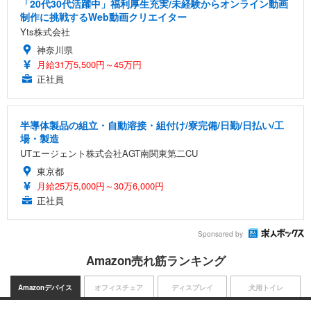
「20代30代活躍中」福利厚生充実/未経験からオンライン動画
制作に挑戦するWeb動画クリエイター
Yts株式会社
神奈川県
月給31万5,500円～45万円
正社員
半導体製品の組立・自動溶接・組付け/寮完備/日勤/日払い/工
場・製造
UTエージェント株式会社AGT南関東第二CU
東京都
月給25万5,000円～30万6,000円
正社員
Sponsored by
Amazon売れ筋ランキング
Amazonデバイス
オフィスチェア
ディスプレイ
犬用トイレ