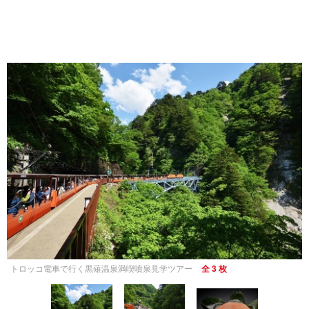
トロッコ電車で行く黒薙温泉満喫噴泉見学ツアー
全 3 枚