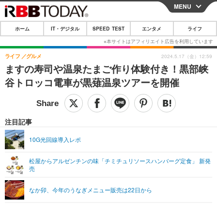
MENU
CLOSE
ホーム
IT・デジタル
SPEED TEST
エンタメ
ライフ
ホーム
IT・デジタル
ライフ
グルメ
2024.5.17（金）12:59
ますの寿司や温泉たまご作り体験付き！黒部峡
IT・デジタルTOP
スマートフォン
SPEED TEST
谷トロッコ電車が黒薙温泉ツアーを開催
ネタ
ガジェット・ツール
エンタメ
ショッピング
その他
エンタメTOP
映画・ドラマ
ライフ
注目記事
韓流・K-POP
韓国・芸能
ライフTOP
グルメ
リリース一覧
10G光回線導入レポ
音楽
スポーツ
ペット
ショッピング
プッシュ通知の停止方法
松屋からアルゼンチンの味「チミチュリソースハンバーグ定食」 新発
売
グラビア
ブログ
その他
ショッピング
その他
なか卯、今年のうなぎメニュー販売は22日から