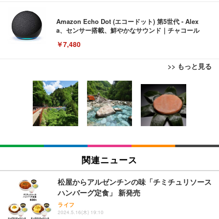
Amazon Echo Dot (エコードット) 第5世代 - Alex
a、センサー搭載、鮮やかなサウンド｜チャコール
￥7,480
>> もっと見る
[EdoErgo] オフィスチェア 椅子 テレワーク 疲れな
EIZO ビジネス向けプレミアムモニター | FlexScan
Amazonベーシック ペットシーツ 薄型 レギュラー 1
い 跳ね上げ式アームレスト コンパクト 約105度ロッ
EV3240X-WT | 31.5型4K UHD・USB Type-C・ホワ
回使い捨て 無香料 ホワイト 300枚
キング pc 事務椅子 360度回転 座面昇降 強化ナイロ
イト
ン樹脂ベース 通気性メッシュ 在宅ワーク H-WY01
￥3,373
￥5,699
￥105,595
(黒網+黒枠+黒足)
EIZO ビジネス向けプレミアムモニター | FlexScan
SIHOO B100 オフィスチェア／デスクチェア メッシ
Amazonベーシック ペットシーツ 厚型 ワイド 42枚
EV2740X-WT | 27.0型4K UHD・USB Type-C・ホワ
ュチェア 人間工学 疲れない ブラック
x2袋(84枚) ホワイト(吸収面:ライトブルー)
関連ニュース
イト
￥27,999
￥3,234
￥109,572
松屋からアルゼンチンの味「チミチュリソース
ハンバーグ定食」 新発売
Sezlife オフィスチェア デスクチェア 疲れない テレ
【純正品】27"ゲーミングモニター DualSense 充電
ネオ・ルーライフ ネオ・オムツ L 中型犬用 26枚入
ライフ
ワーク チェア 強化バックレスト 30度ロッキング機
2024.5.16(木) 19:10
フック付き（CFI-ZDM1J）
り 単品
能 人間工学 椅子 腰サポート 90度跳ね上げ式アーム