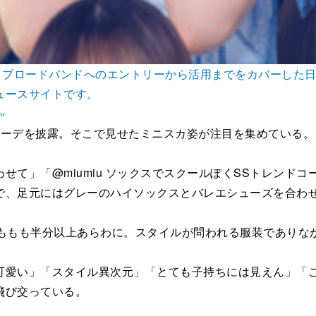
』は、ブロードバンドへのエントリーから活用までをカバーし
ュースサイトです。
»
ーデを披露。そこで見せたミニスカ姿が注目を集めている。
て」「@miumiu ソックスでスクールぽくSSトレンドコ
で、足元にはグレーのハイソックスとバレエシューズを合わ
ももも半分以上あらわに。スタイルが問われる服装でありな
愛い」「スタイル異次元」「とても子持ちには見えん」「こ
飛び交っている。