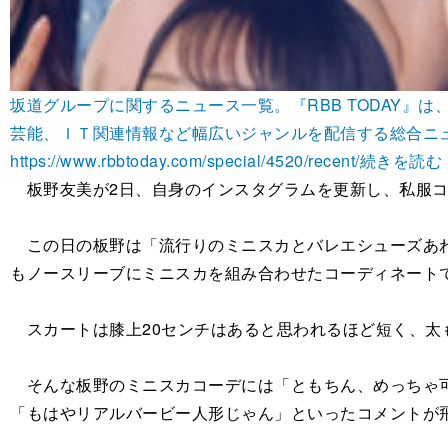
坂道グループに関するニュース一覧。『RBB TODAY
芸能、ＩＴ関連情報など幅広いジャンルを配信する総合ニ
https://www.rbbtoday.com/special/4520/recent/
続きを読む 
板野友美が2日、自身のインスタグラムを更新し、私服コ
この日の板野は「流行りのミニスカとバレエシューズあわせ
もノースリーブにミニスカを組み合わせたコーディネート
スカートは膝上20センチはあると思われるほど短く、太
そんな板野のミニスカコーデには「ともちん、めっちゃ可
「もはやリアルバービー人形じゃん」といったコメントが