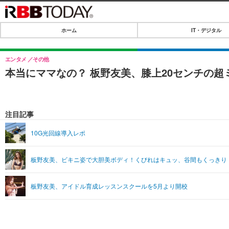
ホーム
IT・デジタル
ホーム
IT・デジタル
エンタメ
その他
本当にママなの？ 板野友美、膝上20センチの
IT・デジタルTOP
SPEED TEST
ネタ
エンタメ
注目記事
ショッピング
エンタメTOP
ライフ
10G光回線導入レポ
韓流・K-POP
ライフTOP
リリース一覧
板野友美、ビキニ姿で大胆美ボディ！くびれはキュッ、谷間もくっきり
音楽
ペット
プッシュ通知の停止方法
グラビア
その他
板野友美、アイドル育成レッスンスクールを5月より開校
ショッピング