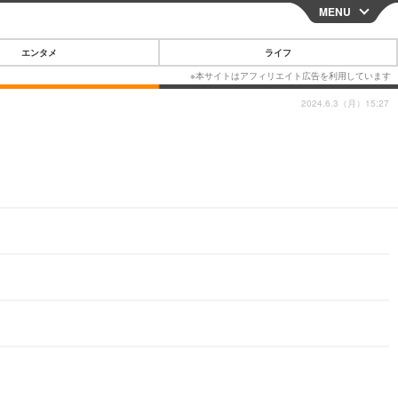
MENU
CLOSE
エンタメ
ライフ
2024.6.3（月）15:27
スマートフォン
ガジェット・ツール
その他
映画・ドラマ
韓国・芸能
グルメ
スポーツ
ショッピング
ブログ
その他