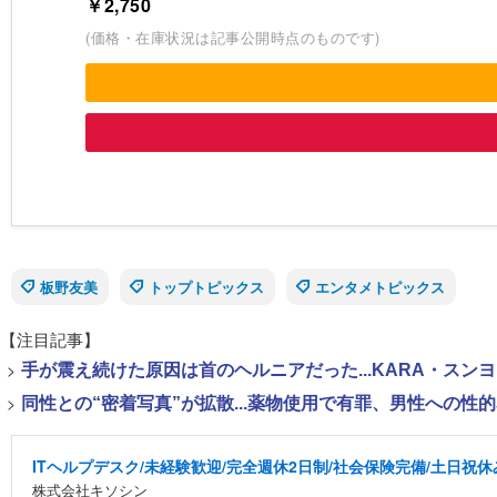
￥2,750
(価格・在庫状況は記事公開時点のものです)
板野友美
トップトピックス
エンタメトピックス
【注目記事】
>
手が震え続けた原因は首のヘルニアだった...KARA・ス
>
同性との“密着写真”が拡散...薬物使用で有罪、男性への
ITヘルプデスク/未経験歓迎/完全週休2日制/社会保険完備/土日祝休
株式会社キソシン