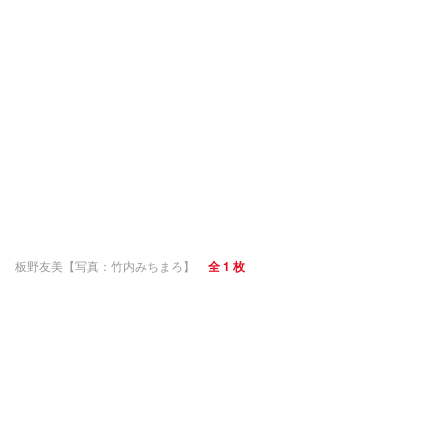
板野友美【写真：竹内みちまろ】
全 1 枚