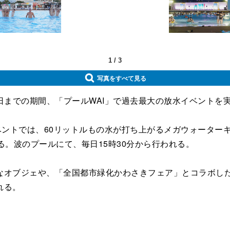
1
/
3
写真をすべて見る
6日までの期間、「プールWAI」で過去最大の放水イベントを
」と題した同イベントでは、60リットルもの水が打ち上がるメガウ
る。波のプールにて、毎日15時30分から行われる。
オブジェや、「全国都市緑化かわさきフェア」とコラボした
れる。