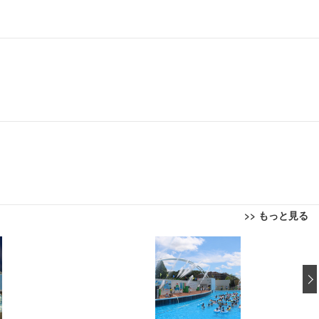
>> もっと見る
回転 座面昇降 強化ナイロン樹脂ベース 通気性メッシュ 在宅ワーク H-WY01