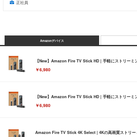
正社員
Amazonデバイス
【New】Amazon Fire TV Stick HD | 手軽
￥6,980
【New】Amazon Fire TV Stick HD | 手軽
￥6,980
Amazon Fire TV Stick 4K Select | 4Kの