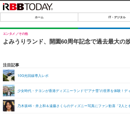
ホーム
IT・デジタル
ホーム
IT・デジタル
エンタメ
その他
よみうりランド、開園60周年記念で過去最大の
IT・デジタルTOP
SPEED TEST
ネタ
エンタメ
注目記事
ショッピング
エンタメTOP
ライフ
10G光回線導入レポ
韓流・K-POP
ライフTOP
リリース一覧
少女時代・テヨンが香港ディズニーランドで“アナ雪”の世界を体験！デ
音楽
ペット
プッシュ通知の停止方法
グラビア
その他
乃木坂46・井上和＆遠藤さくらのディズニー写真にファン歓喜「2人と
ショッピング