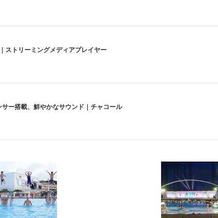
うな4K体験 | ストリーミングメディアプレイヤー
lexa、センサー搭載、鮮やかなサウンド｜チャコール
 跳ね上げ式アームレスト コンパクト 約105度ロッキング pc 事務椅子 360度
X-WT | 31.5型4K UHD・USB Type-C・ホワイト
い捨て 無香料 ホワイト 300枚