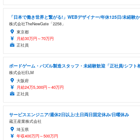
「日本で働き世界と繋がる!」WEBデザイナー/年休125日/未経験か
株式会社TheNewGate「2258」
東京都
月給30万円～70万円
正社員
ボードゲーム・パズル製造スタッフ・未経験歓迎「正社員/シフト相談
株式会社ELM
大阪府
月給24万5,300円～40万円
正社員
サービスエンジニア/週休2日以上/土日両日固定休み/日曜休み
蔵王産業株式会社
埼玉県
年収400万円～500万円