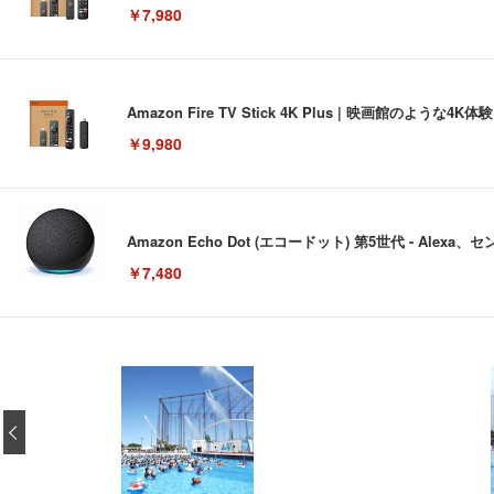
￥7,980
Amazon Fire TV Stick 4K Plus | 映画館のよ
￥9,980
Amazon Echo Dot (エコードット) 第5世代 - A
￥7,480
[EdoErgo] オフィスチェア 椅子 テレワーク 疲れない
EIZO ビジネス向けプレミアムモニター | FlexScan EV3240
Amazonベーシック ペットシーツ 薄型 レギュラー 1回使
(黒網+黒枠+黒足)
‹
￥105,595
￥3,373
￥5,699