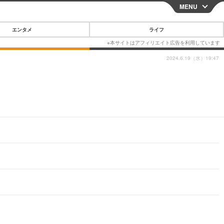
MENU
CLOSE
エンタメ
ライフ
2024.6.19（水）19:47
スマートフォン
ガジェット・ツール
その他
映画・ドラマ
韓国・芸能
グルメ
スポーツ
ショッピング
ブログ
その他