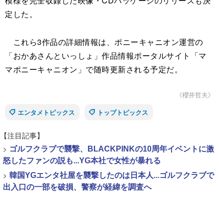
模様を完全収録した映像・CDパッケージのリリースも決
定した。
これら3作品の詳細情報は、ポニーキャニオン運営の
「おかあさんといっしょ」作品情報ポータルサイト「マ
マポニーキャニオン」で随時更新される予定だ。
《櫻井哲夫》
エンタメトピックス
トップトピックス
【注目記事】
>
ゴルフクラブで襲撃、BLACKPINKの10周年イベントに激
怒したファンの説も...YG本社で女性が暴れる
>
韓国YGエンタ社屋を襲撃したのは日本人...ゴルフクラブで
出入口の一部を破損、警察が経緯を調査へ