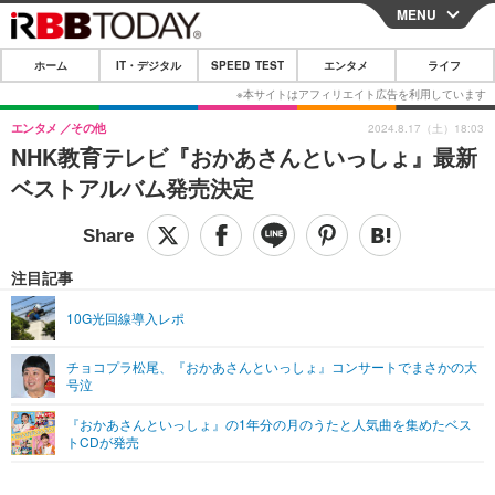
MENU
CLOSE
ホーム
IT・デジタル
SPEED TEST
エンタメ
ライフ
ホーム
IT・デジタル
エンタメ
その他
2024.8.17（土）18:03
NHK教育テレビ『おかあさんといっしょ』最新
IT・デジタルTOP
スマートフォン
SPEED TEST
ベストアルバム発売決定
ネタ
ガジェット・ツール
エンタメ
ショッピング
その他
エンタメTOP
映画・ドラマ
ライフ
注目記事
韓流・K-POP
韓国・芸能
ライフTOP
グルメ
リリース一覧
10G光回線導入レポ
音楽
スポーツ
ペット
ショッピング
プッシュ通知の停止方法
チョコプラ松尾、『おかあさんといっしょ』コンサートでまさかの大
号泣
グラビア
ブログ
その他
『おかあさんといっしょ』の1年分の月のうたと人気曲を集めたベス
ショッピング
その他
トCDが発売