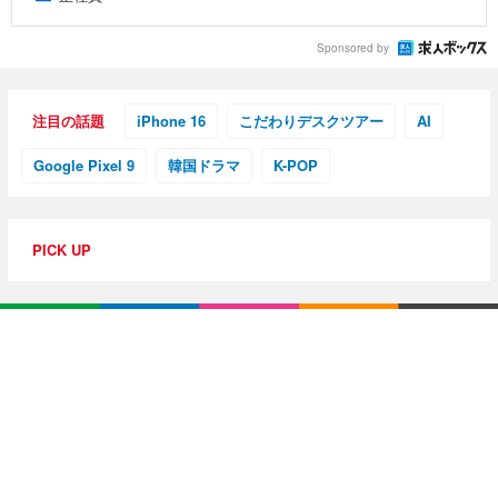
Sponsored by
注目の話題
iPhone 16
こだわりデスクツアー
AI
Google Pixel 9
韓国ドラマ
K-POP
PICK UP
特集・連載
【動画レビュー】注目ガジェットを動画で解説！公式Y
ouTubeチャンネル
10G光回線導入レポ