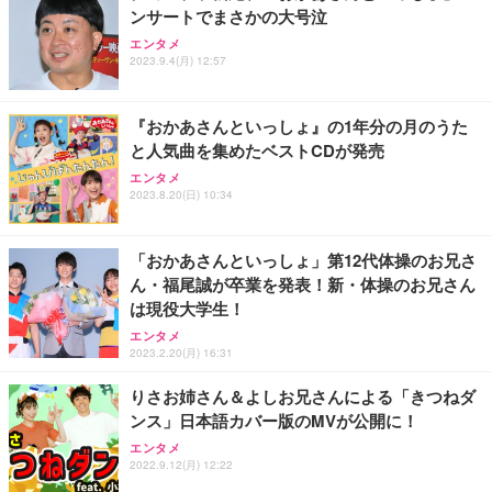
ンサートでまさかの大号泣
Sezlife オフィスチェア デスクチェア 疲れない テレ
【純正品】27"ゲーミングモニター DualSense 充電
ネオ・ルーライフ ネオ・オムツ L 中型犬用 26枚入
エンタメ
ワーク チェア 強化バックレスト 30度ロッキング機
2023.9.4(月) 12:57
フック付き（CFI-ZDM1J）
り 単品
能 人間工学 椅子 腰サポート 90度跳ね上げ式アーム
レスト 3Dヘッドレスト ハンガー付き 高反発クッシ
￥49,979
￥1,800
￥7,680
ョン PCチェア 通気性メッシュ ゲーミング/勉強/事
『おかあさんといっしょ』の1年分の月のうた
務用 おしゃれ パソコンチェア (ブラック)
と人気曲を集めたベストCDが発売
Sezlife オフィスチェア デスクチェア 疲れない テレ
【整備済み品】Dell E2724HS 27インチ 液晶モニタ
Smart Basic(スマートベーシック) 【Amazon.co.jp
エンタメ
ワーク チェア 強化バックレスト 30度ロッキング機
ー フルHD（1920×1080）VA 非光沢 HDMI/DisplayP
限定】 Smart Basic アイリスオーヤマ ペットシーツ
2023.8.20(日) 10:34
能 人間工学 椅子 腰サポート 90度跳ね上げ式アーム
ort/VGA スピーカー内蔵 高さ調整 スイベル VESA対
超厚型 お徳用 ワイド 100枚入 (x 1) (ケース販売)
レスト 3Dヘッドレスト ハンガー付き 高反発クッシ
応 ComfortView ビジネス向け
￥7,680
￥15,800
￥3,670
ョン PCチェア 通気性メッシュ ゲーミング/勉強/事
「おかあさんといっしょ」第12代体操のお兄さ
務用 おしゃれ パソコンチェア (ホワイト)
ん・福尾誠が卒業を発表！新・体操のお兄さん
ANDWINT オフィスチェア デスクチェア 肘なし メ
【MiniLED/24.5inch/280Hz/FHD】GRAPHT THE S
アイリスオーヤマ ペットシーツ 超厚型 お徳用 レギ
は現役大学生！
ッシュ 通気性 ランバーサポート付き 腰サポート ガ
HOOTER Gaming Monitor 24” Essential ゲーミン
ュラー 200枚入【Amazon.co.jp限定】
ス圧無段階昇降 360度回転 キャスター付き コンパク
グモニター QD 24.5インチ 1ms FHD 量子ドット 残
エンタメ
ト 幅52×奥行58.5×高さ84～96cm テレワーク 在宅
像低減 (3年保証 | 輝点保証 | 日本メーカー)
￥3,731
2023.2.20(月) 16:31
￥4,139
￥34,980
勤務 ブラック
りさお姉さん＆よしお兄さんによる「きつねダ
ンス」日本語カバー版のMVが公開に！
エンタメ
2022.9.12(月) 12:22