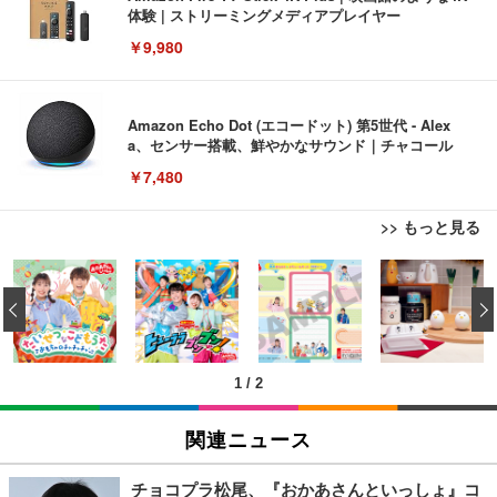
体験 | ストリーミングメディアプレイヤー
￥9,980
Amazon Echo Dot (エコードット) 第5世代 - Alex
a、センサー搭載、鮮やかなサウンド｜チャコール
￥7,480
>> もっと見る
[EdoErgo] オフィスチェア 椅子 テレワーク 疲れな
EIZO ビジネス向けプレミアムモニター | FlexScan
Amazonベーシック ペットシーツ 薄型 レギュラー 1
い 跳ね上げ式アームレスト コンパクト 約105度ロッ
EV3240X-WT | 31.5型4K UHD・USB Type-C・ホワ
‹
回使い捨て 無香料 ホワイト 300枚
キング pc 事務椅子 360度回転 座面昇降 強化ナイロ
イト
ン樹脂ベース 通気性メッシュ 在宅ワーク H-WY01
￥3,373
￥5,699
￥105,595
(黒網+黒枠+黒足)
1
/
2
EIZO ビジネス向けプレミアムモニター | FlexScan
SIHOO B100 オフィスチェア／デスクチェア メッシ
Amazonベーシック ペットシーツ 厚型 ワイド 42枚
EV2740X-WT | 27.0型4K UHD・USB Type-C・ホワ
ュチェア 人間工学 疲れない ブラック
x2袋(84枚) ホワイト(吸収面:ライトブルー)
関連ニュース
イト
￥27,999
￥3,234
￥109,572
チョコプラ松尾、『おかあさんといっしょ』コ