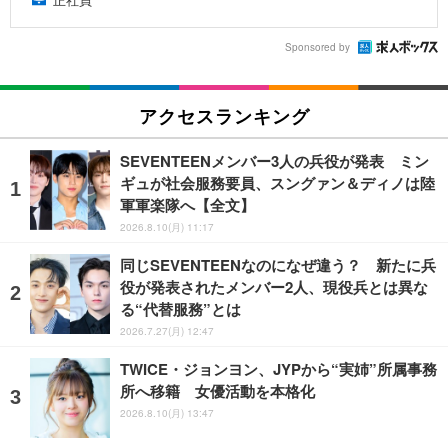
Sponsored by
アクセスランキング
SEVENTEENメンバー3人の兵役が発表 ミン
ギュが社会服務要員、スングァン＆ディノは陸
軍軍楽隊へ【全文】
2026.8.10(月) 11:17
同じSEVENTEENなのになぜ違う？ 新たに兵
役が発表されたメンバー2人、現役兵とは異な
る“代替服務”とは
2026.7.27(月) 12:47
TWICE・ジョンヨン、JYPから“実姉”所属事務
所へ移籍 女優活動を本格化
2026.8.10(月) 13:47