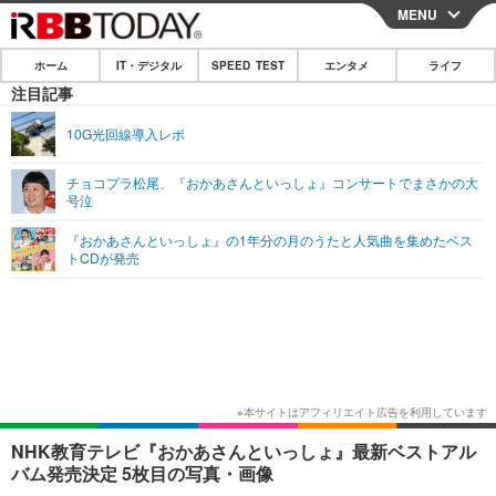
MENU
CLOSE
ホーム
IT・デジタル
SPEED TEST
エンタメ
ライフ
ホーム
注目記事
IT・デジタル
10G光回線導入レポ
IT・デジタルTOP
スマートフォン
SPEED TEST
チョコプラ松尾、『おかあさんといっしょ』コンサートでまさかの大
号泣
ネタ
ガジェット・ツール
エンタメ
『おかあさんといっしょ』の1年分の月のうたと人気曲を集めたベス
ショッピング
その他
トCDが発売
エンタメTOP
映画・ドラマ
ライフ
韓流・K-POP
韓国・芸能
ライフTOP
グルメ
リリース一覧
音楽
スポーツ
ペット
ショッピング
プッシュ通知の停止方法
グラビア
ブログ
その他
ショッピング
その他
NHK教育テレビ『おかあさんといっしょ』最新ベストアル
バム発売決定 5枚目の写真・画像