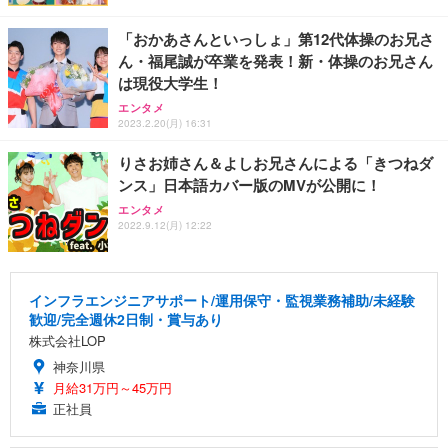
「おかあさんといっしょ」第12代体操のお兄さ
ん・福尾誠が卒業を発表！新・体操のお兄さん
は現役大学生！
エンタメ
2023.2.20(月) 16:31
りさお姉さん＆よしお兄さんによる「きつねダ
ンス」日本語カバー版のMVが公開に！
エンタメ
2022.9.12(月) 12:22
インフラエンジニアサポート/運用保守・監視業務補助/未経験
歓迎/完全週休2日制・賞与あり
株式会社LOP
神奈川県
月給31万円～45万円
正社員