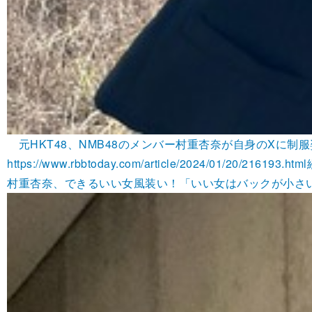
元HKT48、NMB48のメンバー村重杏奈が自身のXに制
https://www.rbbtoday.com/article/2024/01/20/216193.html
村重杏奈、できるいい女風装い！「いい女はバックが小さい」を信