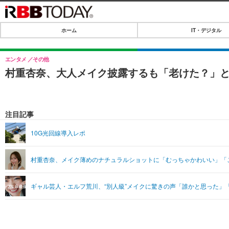
ホーム
IT・デジタル
ホーム
IT・デジタル
エンタメ
その他
村重杏奈、大人メイク披露するも「老けた？」
IT・デジタルTOP
SPEED TEST
ネタ
エンタメ
注目記事
ショッピング
エンタメTOP
ライフ
10G光回線導入レポ
韓流・K-POP
ライフTOP
リリース一覧
村重杏奈、メイク薄めのナチュラルショットに「むっちゃかわいい」「
音楽
ペット
プッシュ通知の停止方法
グラビア
その他
ギャル芸人・エルフ荒川、“別人級”メイクに驚きの声「誰かと思った」
ショッピング