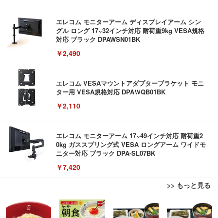
エレコム モニターアーム ディスプレイアーム シン
グル ロング 17~32インチ対応 耐荷重9kg VESA規格
対応 ブラック DPAWSN01BK
￥2,490
エレコム VESAマウントアダプターブラケット モニ
ター用 VESA規格対応 DPAＷQB01BK
￥2,110
エレコム モニターアーム 17~49インチ対応 耐荷重2
0kg ガススプリング式 VESA ロングアーム ワイドモ
ニター対応 ブラック DPA-SL07BK
￥7,420
>> もっと見る
【ミニPC 最強 ゲーミング PC】GMKtec NucBox K
【ミニPC 最強 ゲーミング PC】GMKtec NucBox K
Bluetoothイヤホン ワイヤレスイヤホン IPX7防水
8 PlusミニPCゲーミング AMD R7 8845HS搭載 【R
8 PlusミニPCゲーミング AMD R7 8845HS搭載 【R
最大60時間再生 2026年最新Bluetooth6.0ブルートゥ