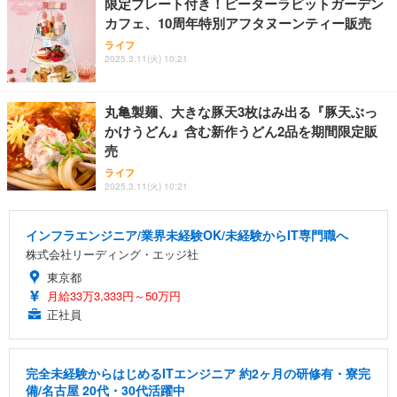
限定プレート付き！ピーターラビットガーデン
カフェ、10周年特別アフタヌーンティー販売
ライフ
2025.3.11(火) 10:21
丸亀製麺、大きな豚天3枚はみ出る『豚天ぶっ
かけうどん』含む新作うどん2品を期間限定販
売
ライフ
2025.3.11(火) 10:21
インフラエンジニア/業界未経験OK/未経験からIT専門職へ
株式会社リーディング・エッジ社
東京都
月給33万3,333円～50万円
正社員
完全未経験からはじめるITエンジニア 約2ヶ月の研修有・寮完
備/名古屋 20代・30代活躍中