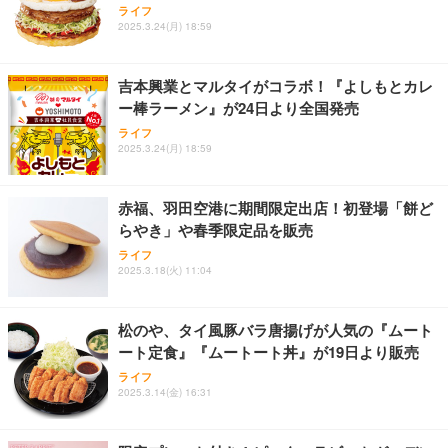
【整備済み品】富士通 ESPRIMO Q558 ミニPC i5第
【整備済み品】富士通 ESPRIMO Q558 ミニPC i5第
g ASMR推薦 ワイヤレス Bluetooth6.1 柔軟性高 安
ライフ
9世代 16GB SSD256GB Win11 Office2021 WiFi
9世代 16GB SSD256GB Win11 Office2021 WiFi
眠 仕事 ブルー
2025.3.24(月) 18:59
￥33,980
￥33,980
￥2,682
吉本興業とマルタイがコラボ！『よしもとカレ
ー棒ラーメン』が24日より全国発売
ライフ
2025.3.24(月) 18:59
赤福、羽田空港に期間限定出店！初登場「餅ど
らやき」や春季限定品を販売
ライフ
2025.3.18(火) 11:04
松のや、タイ風豚バラ唐揚げが人気の『ムート
ート定食』『ムートート丼』が19日より販売
ライフ
2025.3.14(金) 16:31