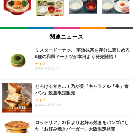
9 7940HS/8745HS/H255より上位】Radeon 780M | 1
9 7940HS/8745HS/H255より上位】Radeon 780M | 1
ースイヤホン 全音域HIFI音質低遅延接続瞬時 片耳/
28GB DDR5拡張可能 32GB DDR5+1TB SSD |Oculi
28GB DDR5拡張可能 32GB DDR5+1TB SSD |Oculi
両耳 WEB会議/運動/ゲーム/通学通勤/スポーツ/音楽
￥122,848
￥122,848
￥999
nk・USB4.0×2 | Win11 Pro 5.1GHz | Win11 Pro | 8
nk・USB4.0×2 | Win11 Pro 5.1GHz | Win11 Pro | 8
用iPhone/Android対応 (002 black)
K 4画面対応
K 4画面対応
【法人向け・5年安定ビジネスに最適】GMKtec ミニ
【法人向け・5年安定ビジネスに最適】GMKtec ミニ
Grithope イヤホン タイプC【2026新モデル 耐久
PC Ryzen 7 7730U搭載 M5 Ultra【32GB DDR4 1TB
PC Ryzen 7 7730U搭載 M5 Ultra【32GB DDR4 1TB
性】 有線イヤホン マイク付き HiFi音質 ノイズ低減
関連ニュース
SSD】8コア16スレッド 最大4.5GHz Win11 Pro 小
SSD】8コア16スレッド 最大4.5GHz Win11 Pro 小
重低音 遅延なし
型PC 2.5G有線LAN Wi-Fi 6E BT5.2 8K3画面同時出
型PC 2.5G有線LAN Wi-Fi 6E BT5.2 8K3画面同時出
￥86,999
￥86,999
￥949
力 HDMI2.0/DP1.4/USB-C M.2 SSD 16TB拡張対応
力 HDMI2.0/DP1.4/USB-C M.2 SSD 16TB拡張対応
ミスタードーナツ、 宇治抹茶を存分に楽しめる
コンパクト 静音ミニPC ゲーミングPC
コンパクト 静音ミニPC ゲーミングPC
5種の和風ドーナツが本日より発売開始！
【ミニpc 最新第12世代 N95 省電力 N97より高速】B
【ミニpc 最新第12世代 N95 省電力 N97より高速】B
Lightning to 3.5mm イヤホンジャック 変換 MFi認
ライフ
MAX ミニpc mini pc N95 4C/4T 15W 最大3.4GHz 1
MAX ミニpc mini pc N95 4C/4T 15W 最大3.4GHz 1
証 【ハイレゾ音質】 内蔵DAC 遅延なし 48ビット/9
2025.3.26(水) 16:11
2GB LPDDR5+512GB SSD 小型PC 8TB拡張M.2_N
2GB LPDDR5+512GB SSD 小型PC 8TB拡張M.2_N
6KHz 音量調節対応
VMe/SATA HDMI2.1/2画面出力 4K@60Hz 小型パソ
VMe/SATA HDMI2.1/2画面出力 4K@60Hz 小型パソ
￥39,999
￥39,999
￥999
コン 高速2.4G/5GWi-Fi BT5.0 ギガビットLAN 静音
コン 高速2.4G/5GWi-Fi BT5.0 ギガビットLAN 静音
とろける甘さ…！乃が美『キャラメル「生」食
ミニパソコン B4Plus
ミニパソコン B4Plus
パン』数量限定販売
GMKtec ミニPC G11初登場 AMD Ryzen Embedde
GMKtec ミニPC G11初登場 AMD Ryzen Embedde
【HIFI音質】iphone イヤホンジャック ライトニン
ライフ
d R2514搭載 16GB DDR4＋256GB SSD動作より安
d R2514搭載 16GB DDR4＋256GB SSD動作より安
グ イヤホン 変換 MFI認証 4極 内蔵DAC 遅延なし 音
2025.3.25(火) 18:57
定 最大3.7GHz｜4K×3画面出力・2.5GLAN HDMI 2.
定 最大3.7GHz｜4K×3画面出力・2.5GLAN HDMI 2.
量調節/音楽
1/Type-C・Win11 Pro Mini PC USB3.2×4 企業・学
1/Type-C・Win11 Pro Mini PC USB3.2×4 企業・学
￥61,248
￥61,248
￥999
習向け 超小型 高性能 (16GB+256GB)
習向け 超小型 高性能 (16GB+256GB)
ロッテリア、27日よりお好み焼きをバンズにし
た「お好み焼きバーガー」大阪限定発売
寝ホン 睡眠用イヤホン 寝ながら 痛くない 超軽量2.8