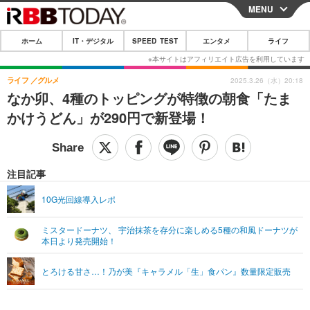
MENU
CLOSE
ホーム
IT・デジタル
SPEED TEST
エンタメ
ライフ
ホーム
IT・デジタル
ライフ
グルメ
2025.3.26（水）20:18
なか卯、4種のトッピングが特徴の朝食「たま
IT・デジタルTOP
スマートフォン
SPEED TEST
かけうどん」が290円で新登場！
ネタ
ガジェット・ツール
エンタメ
ショッピング
その他
エンタメTOP
映画・ドラマ
ライフ
注目記事
韓流・K-POP
韓国・芸能
ライフTOP
グルメ
リリース一覧
10G光回線導入レポ
音楽
スポーツ
ペット
ショッピング
プッシュ通知の停止方法
ミスタードーナツ、 宇治抹茶を存分に楽しめる5種の和風ドーナツが
本日より発売開始！
グラビア
ブログ
その他
ショッピング
その他
とろける甘さ…！乃が美『キャラメル「生」食パン』数量限定販売