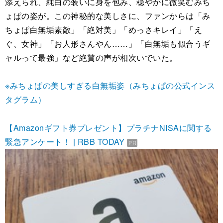
添えられ、純白の装いに身を包み、穏やかに微笑むみち
ょぱの姿が。この神秘的な美しさに、ファンからは「み
ちょぱ白無垢素敵」「絶対美」「めっさキレイ」「え
ぐ、女神」「お人形さんやん……」「白無垢も似合うギ
ャルって最強」など絶賛の声が相次いでいた。
※みちょぱの美しすぎる白無垢姿（みちょぱの公式インス
タグラム）
【Amazonギフト券プレゼント】プラチナNISAに関する
緊急アンケート！ | RBB TODAY
PR