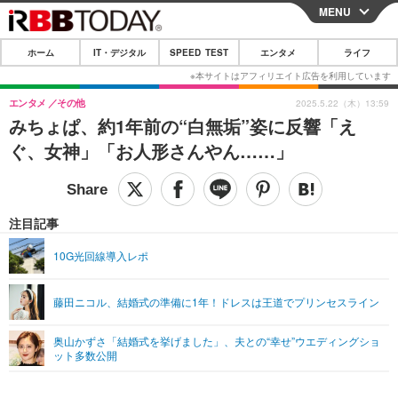
MENU
CLOSE
ホーム
IT・デジタル
SPEED TEST
エンタメ
ライフ
ホーム
IT・デジタル
エンタメ
その他
2025.5.22（木）13:59
みちょぱ、約1年前の“白無垢”姿に反響「え
IT・デジタルTOP
スマートフォン
SPEED TEST
ぐ、女神」「お人形さんやん……」
ネタ
ガジェット・ツール
エンタメ
ショッピング
その他
エンタメTOP
映画・ドラマ
ライフ
注目記事
韓流・K-POP
韓国・芸能
ライフTOP
グルメ
リリース一覧
10G光回線導入レポ
音楽
スポーツ
ペット
ショッピング
プッシュ通知の停止方法
藤田ニコル、結婚式の準備に1年！ドレスは王道でプリンセスライン
グラビア
ブログ
その他
奥山かずさ「結婚式を挙げました」、夫との“幸せ”ウエディングショ
ショッピング
その他
ット多数公開