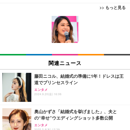
>> もっと見る
[EdoErgo] オフィスチェア 椅子 テレワーク 疲れな
EIZO ビジネス向けプレミアムモニター | FlexScan
Amazonベーシック ペットシーツ 薄型 レギュラー 1
い 跳ね上げ式アームレスト コンパクト 約105度ロッ
EV3240X-WT | 31.5型4K UHD・USB Type-C・ホワ
回使い捨て 無香料 ホワイト 300枚
キング pc 事務椅子 360度回転 座面昇降 強化ナイロ
イト
ン樹脂ベース 通気性メッシュ 在宅ワーク H-WY01
￥3,373
￥5,699
￥105,595
(黒網+黒枠+黒足)
EIZO ビジネス向けプレミアムモニター | FlexScan
SIHOO B100 オフィスチェア／デスクチェア メッシ
Amazonベーシック ペットシーツ 厚型 ワイド 42枚
EV2740X-WT | 27.0型4K UHD・USB Type-C・ホワ
ュチェア 人間工学 疲れない ブラック
x2袋(84枚) ホワイト(吸収面:ライトブルー)
関連ニュース
イト
￥27,999
￥3,234
￥109,572
藤田ニコル、結婚式の準備に1年！ドレスは王
道でプリンセスライン
Sezlife オフィスチェア デスクチェア 疲れない テレ
【純正品】27"ゲーミングモニター DualSense 充電
ネオ・ルーライフ ネオ・オムツ L 中型犬用 26枚入
エンタメ
ワーク チェア 強化バックレスト 30度ロッキング機
2024.9.20(金) 16:06
フック付き（CFI-ZDM1J）
り 単品
能 人間工学 椅子 腰サポート 90度跳ね上げ式アーム
レスト 3Dヘッドレスト ハンガー付き 高反発クッシ
￥49,979
￥1,800
￥7,680
ョン PCチェア 通気性メッシュ ゲーミング/勉強/事
奥山かずさ「結婚式を挙げました」、夫と
務用 おしゃれ パソコンチェア (ブラック)
の“幸せ”ウエディングショット多数公開
Sezlife オフィスチェア デスクチェア 疲れない テレ
【整備済み品】Dell E2724HS 27インチ 液晶モニタ
Smart Basic(スマートベーシック) 【Amazon.co.jp
エンタメ
ワーク チェア 強化バックレスト 30度ロッキング機
ー フルHD（1920×1080）VA 非光沢 HDMI/DisplayP
限定】 Smart Basic アイリスオーヤマ ペットシーツ
2025.5.8(木) 13:39