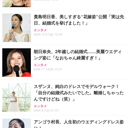
能 人間工学 椅子 腰サポート 90度跳ね上げ式アーム
ort/VGA スピーカー内蔵 高さ調整 スイベル VESA対
超厚型 お徳用 ワイド 100枚入 (x 1) (ケース販売)
レスト 3Dヘッドレスト ハンガー付き 高反発クッシ
応 ComfortView ビジネス向け
￥7,680
￥15,800
￥3,670
ョン PCチェア 通気性メッシュ ゲーミング/勉強/事
貴島明日香、美しすぎる“花嫁姿”公開「実は先
務用 おしゃれ パソコンチェア (ホワイト)
日、結婚式を挙げました！」
ANDWINT オフィスチェア デスクチェア 肘なし メ
【MiniLED/24.5inch/280Hz/FHD】GRAPHT THE S
アイリスオーヤマ ペットシーツ 超厚型 お徳用 レギ
ッシュ 通気性 ランバーサポート付き 腰サポート ガ
HOOTER Gaming Monitor 24” Essential ゲーミン
エンタメ
ュラー 200枚入【Amazon.co.jp限定】
ス圧無段階昇降 360度回転 キャスター付き コンパク
グモニター QD 24.5インチ 1ms FHD 量子ドット 残
2024.12.27(金) 12:43
ト 幅52×奥行58.5×高さ84～96cm テレワーク 在宅
像低減 (3年保証 | 輝点保証 | 日本メーカー)
￥3,731
￥4,139
￥34,980
勤務 ブラック
朝日奈央、2年越しの結婚式……美麗ウエディ
ング姿に「なおちゃん綺麗すぎ！」
エンタメ
2024.11.14(木) 15:37
スザンヌ、純白のドレスでモデルウォーク！
「自分の結婚式みたいでした。離婚しちゃった
んですけどね（笑）」
エンタメ
2024.9.7(土) 21:21
アンゴラ村長、人生初のウエディングドレス姿
に！