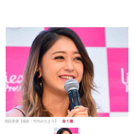
池田美優【撮影：竹内みちまろ】
全 1 枚