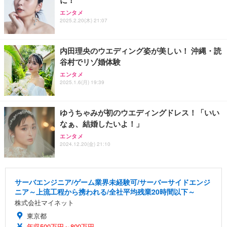
エンタメ
2025.2.20(木) 21:07
内田理央のウエディング姿が美しい！ 沖縄・読
谷村でリゾ婚体験
エンタメ
2025.1.6(月) 19:39
ゆうちゃみが初のウエディングドレス！「いい
なぁ、結婚したいよ！」
エンタメ
2024.12.20(金) 21:10
サーバエンジニア/ゲーム業界未経験可/サーバーサイドエンジ
ニア～上流工程から携われる/全社平均残業20時間以下～
株式会社マイネット
東京都
年収500万円～800万円